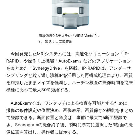
磁場強度0.3テスラの「AIRIS Vento Plu
s」 出典：日立製作所
今回発売したMRIシステムには、高速化ソリューション「IP-
RAPID」や操作向上機能「AutoExam」などのアプリケーション
をまとめた「SynergyDrive」を搭載。IP-RAPIDは、アンダーサ
ンプリングと繰り返し演算IPを活用した再構成処理により、画質
を維持したままノイズを低減し、ルーチン検査の撮像時間を従来
機種に比べて最大30％短縮する。
AutoExamでは、ワンタッチによる検査を可能とするために、
撮像の条件設定や位置決め、画像表示、画質保存の機能をまとめ
て登録できる。断面位置と角度は、事前に最大で5断面登録で
き、Scanogramの撮像終了後、瞬時に事前に選択した3断面の撮
像位置を算出し、操作者に提示する。