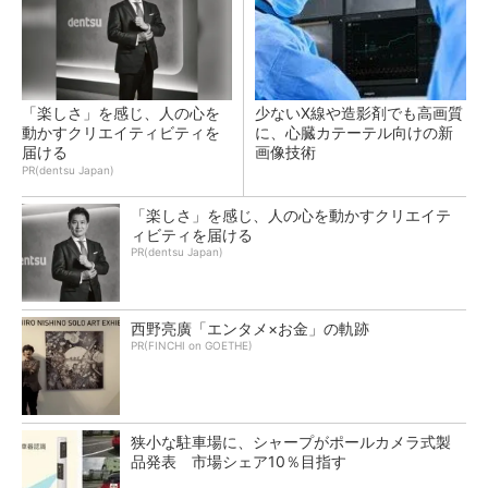
「楽しさ」を感じ、人の心を
少ないX線や造影剤でも高画質
動かすクリエイティビティを
に、心臓カテーテル向けの新
届ける
画像技術
PR(dentsu Japan)
「楽しさ」を感じ、人の心を動かすクリエイテ
ィビティを届ける
PR(dentsu Japan)
西野亮廣「エンタメ×お金」の軌跡
PR(FINCHI on GOETHE)
狭小な駐車場に、シャープがポールカメラ式製
品発表 市場シェア10％目指す