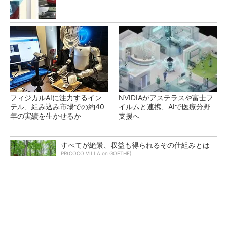
フィジカルAIに注力するイン
NVIDIAがアステラスや富士フ
テル、組み込み市場での約40
イルムと連携、AIで医療分野
年の実績を生かせるか
支援へ
すべてが絶景、収益も得られるその仕組みとは
PR(COCO VILLA on GOETHE)
AI関連“だけじゃない”オムロンの制御機器事
業、地道な顧客基盤強化が結実