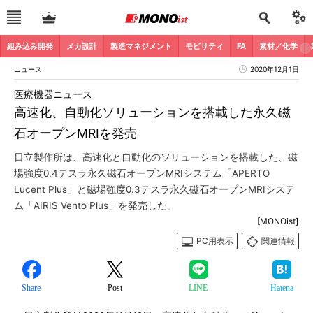
組み込み開発
メカ設計
製造マネジメント
モビリティ
FA
素材／化学
ニュース
2020年12月1日
医療機器ニュース
高速化、自動化ソリューションを搭載した永久磁
石オープンMRIを発売
日立製作所は、高速化と自動化のソリューションを搭載した、磁
場強度0.4テスラ永久磁石オープンMRIシステム「APERTO
Lucent Plus」と磁場強度0.3テスラ永久磁石オープンMRIシステ
ム「AIRIS Vento Plus」を発売した。
[MONOist]
PC用表示
関連情報
Share
Post
LINE
Hatena