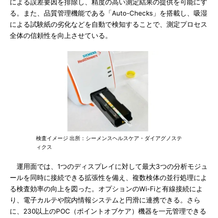
による誤差要因を排除し、精度の高い測定結果の提供を可能にす
る。また、品質管理機能である「Auto-Checks」を搭載し、吸湿
による試験紙の劣化などを自動で検知することで、測定プロセス
全体の信頼性を向上させている。
検査イメージ 出所：シーメンスヘルスケア・ダイアグノステ
ィクス
運用面では、1つのディスプレイに対して最大3つの分析モジュ
ールを同時に接続できる拡張性を備え、複数検体の並行処理によ
る検査効率の向上を図った。オプションのWi-Fiと有線接続によ
り、電子カルテや院内情報システムと円滑に連携できる。さら
に、230以上のPOC（ポイントオブケア）機器を一元管理できる