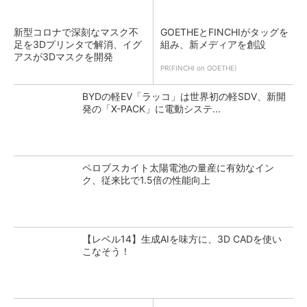
新型コロナで深刻なマスク不
GOETHEとFINCHIがタッグを
足を3Dプリンタで解消、イグ
組み、新メディアを創設
アスが3Dマスクを開発
PR(FINCHI on GOETHE)
BYDの軽EV「ラッコ」は世界初の軽SDV、新開
発の「X-PACK」に電動システ...
ペロブスカイト太陽電池の量産に有効なイン
ク、従来比で1.5倍の性能向上
【レベル14】生成AIを味方に、3D CADを使い
こなそう！