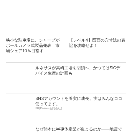
狭小な駐車場に、シャープが
【レベル4】図面の穴寸法の表
ポールカメラ式製品発表 市
記を攻略せよ！
場シェア10％目指す
ルネサスが高崎工場を閉鎖へ、かつてはSiCデ
バイス生産の計画も
SNSアカウントを着実に成長。実はみんなココ
使ってます。
PR(Dreaw合同会社)
なぜ熊本に半導体産業が集まるのか――地震で