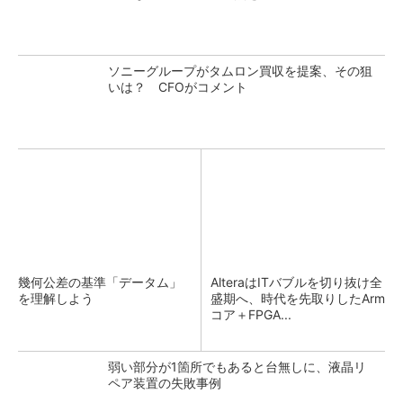
ソニーグループがタムロン買収を提案、その狙
いは？ CFOがコメント
幾何公差の基準「データム」
AlteraはITバブルを切り抜け全
を理解しよう
盛期へ、時代を先取りしたArm
コア＋FPGA...
弱い部分が1箇所でもあると台無しに、液晶リ
ペア装置の失敗事例