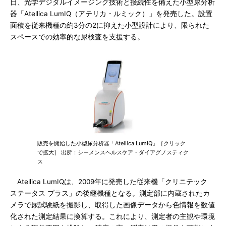
日、光学デジタルイメージング技術と接続性を備えた小型尿分析
器「Atellica LumIQ（アテリカ・ルミック）」を発売した。設置
面積を従来機種の約3分の2に抑えた小型設計により、限られた
スペースでの効率的な尿検査を支援する。
販売を開始した小型尿分析器「Atellica LumIQ」［クリック
で拡大］ 出所：シーメンスヘルスケア・ダイアグノスティク
ス
Atellica LumIQは、2009年に発売した従来機「クリニテック
ステータス プラス」の後継機種となる。測定部に内蔵されたカ
メラで尿試験紙を撮影し、取得した画像データから色情報を数値
化された測定結果に換算する。これにより、測定者の主観や環境