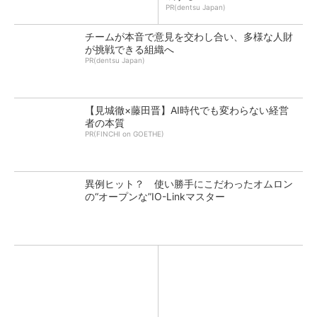
PR(dentsu Japan)
チームが本音で意見を交わし合い、多様な人財
が挑戦できる組織へ
PR(dentsu Japan)
【見城徹×藤田晋】AI時代でも変わらない経営
者の本質
PR(FINCHI on GOETHE)
異例ヒット？ 使い勝手にこだわったオムロン
の“オープンな”IO-Linkマスター