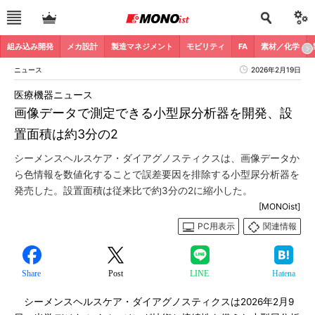
組み込み開発
メカ設計
製造マネジメント
モビリティ
FA
素材／化学
ニュース
2026年2月19日
医療機器ニュース
画像データで測定できる小型尿分析器を開発、設
置面積は約3分の2
シーメンスヘルスケア・ダイアグノスティクスは、画像データか
ら色情報を数値化することで誤差要因を排除する小型尿分析器を
発売した。設置面積は従来比で約3分の2に縮小した。
[MONOist]
PC用表示
関連情報
Share
Post
LINE
Hatena
シーメンスヘルスケア・ダイアグノスティクスは2026年2月9