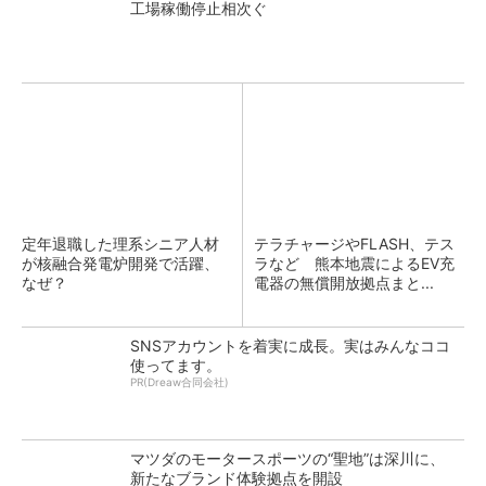
工場稼働停止相次ぐ
定年退職した理系シニア人材
テラチャージやFLASH、テス
が核融合発電炉開発で活躍、
ラなど 熊本地震によるEV充
なぜ？
電器の無償開放拠点まと...
SNSアカウントを着実に成長。実はみんなココ
使ってます。
PR(Dreaw合同会社)
マツダのモータースポーツの“聖地”は深川に、
新たなブランド体験拠点を開設