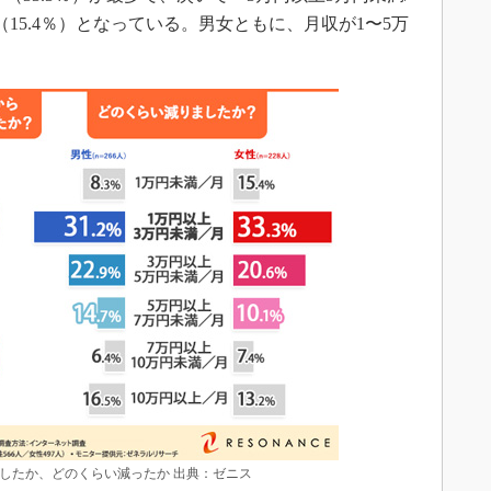
」（15.4％）となっている。男女ともに、月収が1〜5万
化したか、どのくらい減ったか 出典：ゼニス