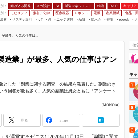
程別：
組み込み開発
メカ設計
製造マネジメント
物流
R＆D
キャリア
FA
業別：
モビリティ
素材／化学
医療機器
ロボット
電機
産業機械
食品・
炭素
サステナ設計
エッジ逆襲
品質
展示会
特集
メ
IoT
AI
ebook
伝承
組み込み開発
CEATEC
読者調査まとめ
編集後記
が最多、人気の仕事は...
JIMTOF
保全
メカ設計
つながるクルマ
組込み/エッジ コンピューティング
ス
 AI
製造マネジメント
5G
展＆IoT/5Gソリューション展
VR／AR
FA
製造業」が最多、人気の仕事はアン
IIFES
モビリティ
フィールドサービス
国際ロボット展
素材／化学
FPGA
キャ
ジャパンモビリティショー
組み込み画像技術
象とした「副業に関する調査」の結果を発表した。副業のき
TECHNO-FRONTIER
いう回答が最も多く、人気の副業は男女ともに「アンケート
組み込みモデリング
人テク展
Windows Embedded
[
MONOist
]
スマート工場EXPO
車載ソフト開発
EdgeTech+
見る
Share
ISO26262
日本ものづくりワールド
無償設計ツール
AUTOMOTIVE WORLD
運営するゼニスは2020年11月10日、「副業に関す