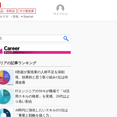
薬品・衣料品
中小製造業
マイページ
ルマガ
告知
Special
リアの記事ランキング
8割超が製造業の人材不足を深刻
視、効果的と思う取り組み1位は待
遇改善
ITエンジニアの59％が職場で「AI活
用スキルの格差」を実感、20代はよ
り高い割合
AI時代に強化したいスキルの1位は
「事業と戦略を描く力」