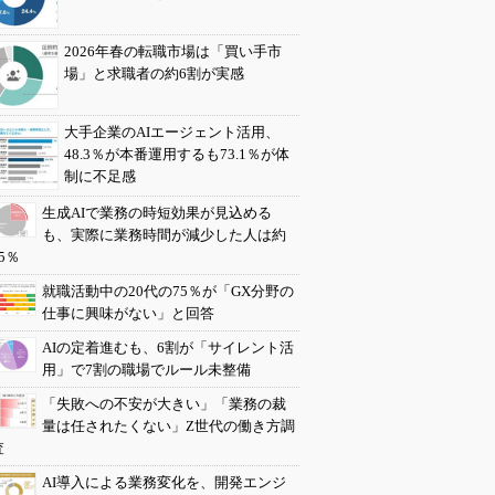
2026年春の転職市場は「買い手市
場」と求職者の約6割が実感
大手企業のAIエージェント活用、
48.3％が本番運用するも73.1％が体
制に不足感
生成AIで業務の時短効果が見込める
も、実際に業務時間が減少した人は約
5％
就職活動中の20代の75％が「GX分野の
仕事に興味がない」と回答
AIの定着進むも、6割が「サイレント活
用」で7割の職場でルール未整備
「失敗への不安が大きい」「業務の裁
量は任されたくない」Z世代の働き方調
査
AI導入による業務変化を、開発エンジ