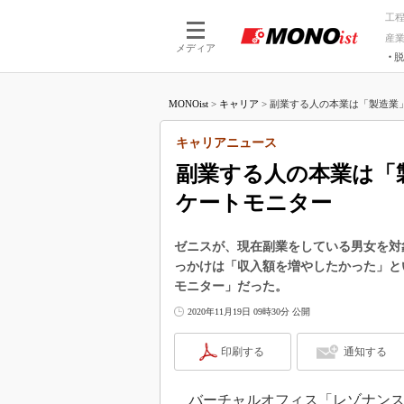
工
産
メディア
脱
つながる技術
AI×技術
MONOist
>
キャリア
>
副業する人の本業は「製造業」
つながる工場
AI×設備
つながるサービ
Physical
キャリアニュース
副業する人の本業は「
ケートモニター
ゼニスが、現在副業をしている男女を対
っかけは「収入額を増やしたかった」と
モニター」だった。
2020年11月19日 09時30分 公開
印刷する
通知する
バーチャルオフィス「レゾナンス」を