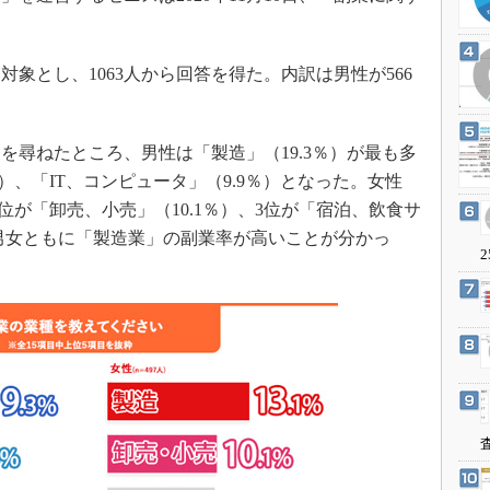
3Dプリンタ
産業オープンネット展
デジタルツインとCAE
象とし、1063人から回答を得た。内訳は男性が566
S＆OP
インダストリー4.0
イノベーション
尋ねたところ、男性は「製造」（19.3％）が最も多
製造業ビッグデータ
）、「IT、コンピュータ」（9.9％）となった。女性
2位が「卸売、小売」（10.1％）、3位が「宿泊、飲食サ
メイドインジャパン
。男女ともに「製造業」の副業率が高いことが分かっ
植物工場
2
知財マネジメント
海外生産
グローバル設計・開発
制御セキュリティ
新型コロナへの対応