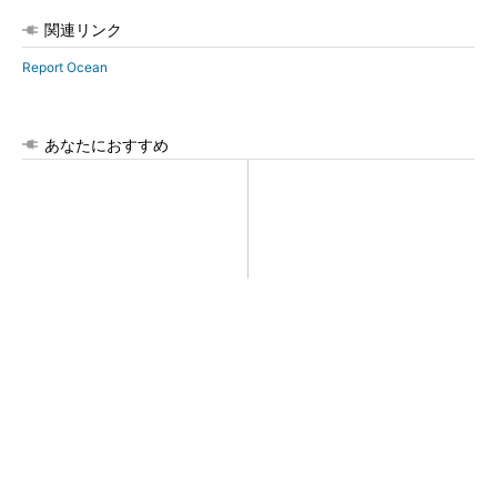
関連リンク
Report Ocean
あなたにおすすめ
【西野亮廣】ビジネス書最新
令和8年熊本地震による工場へ
刊『北極星 僕たちはどう働
の影響まとめ
くか』
PR(FINCHI on GOETHE)
全員がリーダーシップを発揮し、自分より優れ
た人財を育成する
PR(dentsu Japan)