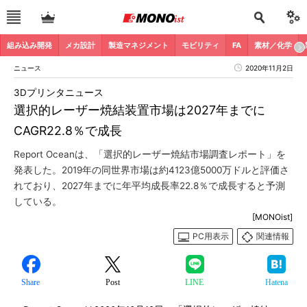
組み込み開発
メカ設計
製造マネジメント
モビリティ
FA
素材／化学
ニュース
2020年11月2日
3Dプリンタニュース
選択的レーザー焼結装置市場は2027年までに
CAGR22.8％で成長
Report Oceanは、「選択的レーザー焼結市場調査レポート」を
発表した。2019年の同世界市場は約4123億5000万ドルと評価さ
れており、2027年までに年平均成長率22.8％で成長すると予測
している。
[MONOist]
PC用表示
関連情報
Share
Post
LINE
Hatena