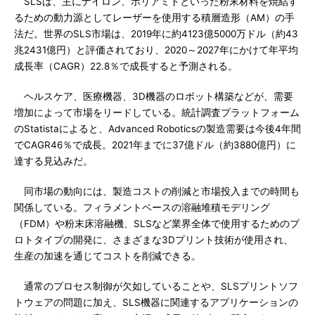
SLSは、主にナイロン、ポリアミドといった粉末材料を焼結す
るための動力源としてレーザーを使用する積層造形（AM）の手
法だ。世界のSLS市場は、2019年に約4123億5000万ドル（約43
兆2431億円）と評価されており、2020～2027年にかけて年平均
成長率（CAGR）22.8％で成長すると予測される。
ヘルスケア、医療機器、3D機器のロボット構築などが、需要
増加によって市場をリードしている。統計調査プラットフォーム
のStatistaによると、Advanced Roboticsの製造需要は今後4年間
でCAGR46％で成長。2021年までに37億ドル（約3880億円）に
達する見込みだ。
同市場の動向には、製造コストの削減と市場投入までの時間も
関係している。フィラメントベースの溶融堆積モデリング
（FDM）や粉末床溶融機、SLSなど業界全体で使用するためのプ
ロトタイプの開発に、さまざまな3Dプリント技術が使用され、
生産の加速を通じてコストを削減できる。
通常のプロセス制御が欠如していることや、SLSプリントソフ
トウェアの問題に加え、SLS機器に関連するアプリケーションの