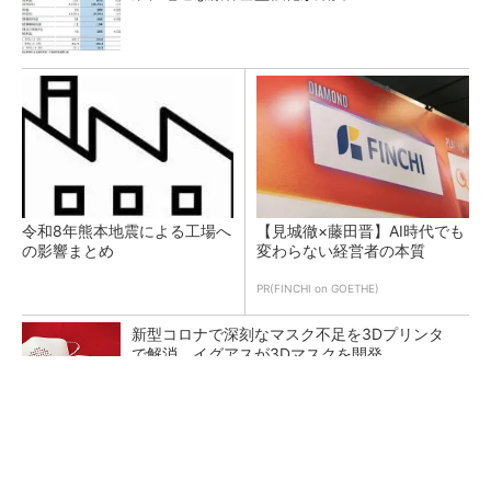
令和8年熊本地震による工場へ
【見城徹×藤田晋】AI時代でも
の影響まとめ
変わらない経営者の本質
PR(FINCHI on GOETHE)
新型コロナで深刻なマスク不足を3Dプリンタ
で解消、イグアスが3Dマスクを開発
【レベル14】生成AIを味方に、3D CADを使い
こなそう！