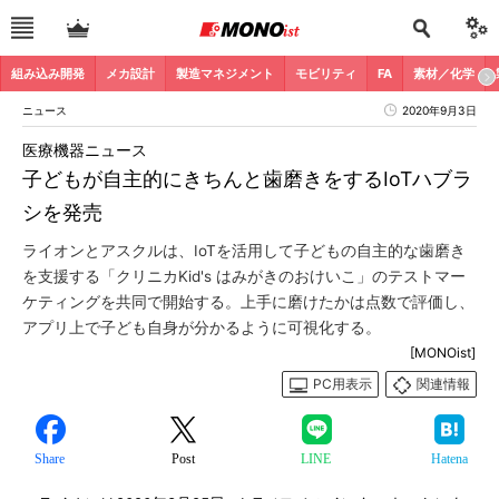
組み込み開発
メカ設計
製造マネジメント
モビリティ
FA
素材／化学
ニュース
2020年9月3日
医療機器ニュース
子どもが自主的にきちんと歯磨きをするIoTハブラ
シを発売
ライオンとアスクルは、IoTを活用して子どもの自主的な歯磨き
を支援する「クリニカKid's はみがきのおけいこ」のテストマー
ケティングを共同で開始する。上手に磨けたかは点数で評価し、
アプリ上で子ども自身が分かるように可視化する。
[MONOist]
PC用表示
関連情報
Share
Post
LINE
Hatena