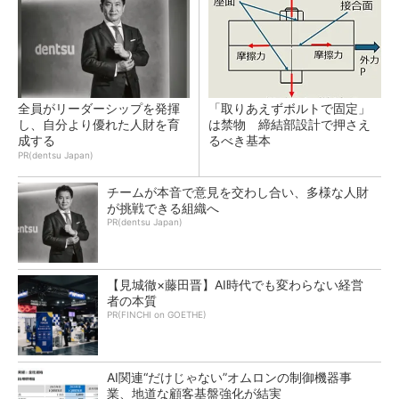
全員がリーダーシップを発揮
「取りあえずボルトで固定」
し、自分より優れた人財を育
は禁物 締結部設計で押さえ
成する
るべき基本
PR(dentsu Japan)
チームが本音で意見を交わし合い、多様な人財
が挑戦できる組織へ
PR(dentsu Japan)
【見城徹×藤田晋】AI時代でも変わらない経営
者の本質
PR(FINCHI on GOETHE)
AI関連“だけじゃない”オムロンの制御機器事
業、地道な顧客基盤強化が結実