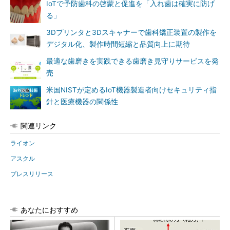
IoTで予防歯科の啓蒙と促進を「入れ歯は確実に防げ
る」
3Dプリンタと3Dスキャナーで歯科矯正装置の製作を
デジタル化、製作時間短縮と品質向上に期待
最適な歯磨きを実践できる歯磨き見守りサービスを発
売
米国NISTが定めるIoT機器製造者向けセキュリティ指
針と医療機器の関係性
関連リンク
ライオン
アスクル
プレスリリース
あなたにおすすめ