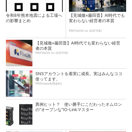
令和8年熊本地震による工場へ
【見城徹×藤田晋】AI時代でも
の影響まとめ
変わらない経営者の本質
PR(FINCHI on GOETHE)
【見城徹×藤田晋】AI時代でも変わらない経営
者の本質
PR(FINCHI on GOETHE)
SNSアカウントを着実に成長。実はみんなココ
使ってます。
PR(Dreaw合同会社)
異例ヒット？ 使い勝手にこだわったオムロン
の“オープンな”IO-Linkマスター