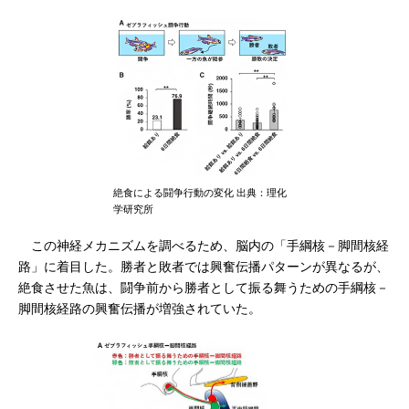
絶食による闘争行動の変化 出典：理化
学研究所
この神経メカニズムを調べるため、脳内の「手綱核－脚間核経
路」に着目した。勝者と敗者では興奮伝播パターンが異なるが、
絶食させた魚は、闘争前から勝者として振る舞うための手綱核－
脚間核経路の興奮伝播が増強されていた。