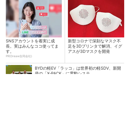
SNSアカウントを着実に成
新型コロナで深刻なマスク不
長。実はみんなココ使ってま
足を3Dプリンタで解消、イグ
す。
アスが3Dマスクを開発
PR(Dreaw合同会社)
BYDの軽EV「ラッコ」は世界初の軽SDV、新開
発の「X-PACK」に電動システ...
ペロブスカイト太陽電池の量産に有効なイン
ク、従来比で1.5倍の性能向上
【レベル14】生成AIを味方に、3D CADを使い