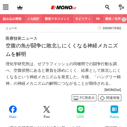
組み込み開発
メカ設計
製造マネジメント
モビリティ
FA
素材／化学
ニュース
2020年7月9日
医療技術ニュース
空腹の魚が闘争に敗北しにくくなる神経メカニズ
ムを解明
理化学研究所は、ゼブラフィッシュの同種間での闘争行動を調
べ、空腹状態にあると勝負を諦めにくく、結果として敗北しにく
くなるという神経メカニズムを発見した。今後、「ハングリー精
神」の神経メカニズムの解明につながることが期待される。
[MONOist]
PC用表示
関連情報
Share
Post
LINE
Hatena