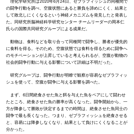
理化学研究所は2020年6月24日、ゼブラフィッシュの同種間で
の闘争行動を調べ、空腹状態にあると勝負を諦めにくく、結果と
して敗北しにくくなるという神経メカニズムを発見したと発表し
た。同研究所脳神経科学研究センター チームリーダーの岡本仁
氏らの国際共同研究グループによる成果だ。
動物は、食料などを取り合って同種間で闘争し、勝者が優先的
に食料を得る。そのため、空腹状態では食料を得るために闘争へ
のモチベーションが上昇していると考えられるが、空腹が動物の
社会的闘争行動に与える影響について詳細は不明だった。
研究グループは、闘争行動が明瞭で観察が容易なゼブラフィッ
シュを使って、空腹が闘争に与える影響を調べた。
まず、6日間絶食させた魚と餌を与えた魚をペアにして闘わせ
たところ、絶食させた魚の勝率が高くなった。闘争開始から、一
方が降参して勝敗が決定するまでの時間は、絶食させた魚同士の
闘争で最も長くなった。つまり、ゼブラフィッシュを絶食させる
と、容易には降参しなくなり、結果として負けにくくなることが
分かった。