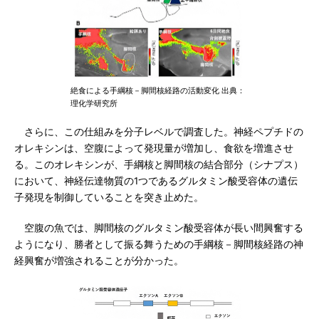
絶食による手綱核－脚間核経路の活動変化 出典：
理化学研究所
さらに、この仕組みを分子レベルで調査した。神経ペプチドの
オレキシンは、空腹によって発現量が増加し、食欲を増進させ
る。このオレキシンが、手綱核と脚間核の結合部分（シナプス）
において、神経伝達物質の1つであるグルタミン酸受容体の遺伝
子発現を制御していることを突き止めた。
空腹の魚では、脚間核のグルタミン酸受容体が長い間興奮する
ようになり、勝者として振る舞うための手綱核－脚間核経路の神
経興奮が増強されることが分かった。