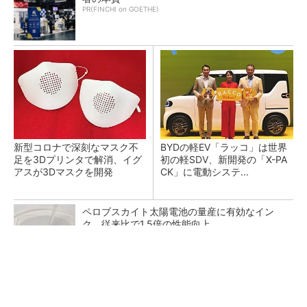
PR(FINCHI on GOETHE)
新型コロナで深刻なマスク不
BYDの軽EV「ラッコ」は世界
足を3Dプリンタで解消、イグ
初の軽SDV、新開発の「X-PA
アスが3Dマスクを開発
CK」に電動システ...
ペロブスカイト太陽電池の量産に有効なイン
ク、従来比で1.5倍の性能向上
FINCHI主催「IVS2026」トークセッションが
話題に！
PR(FINCHI on GOETHE)