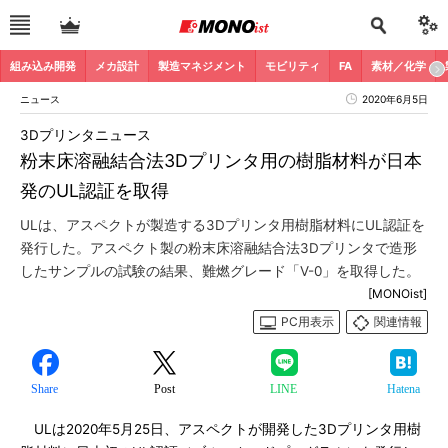
組み込み開発
メカ設計
製造マネジメント
モビリティ
FA
素材／化学
ニュース
2020年6月5日
3Dプリンタニュース
粉末床溶融結合法3Dプリンタ用の樹脂材料が日本
発のUL認証を取得
ULは、アスペクトが製造する3Dプリンタ用樹脂材料にUL認証を
発行した。アスペクト製の粉末床溶融結合法3Dプリンタで造形
したサンプルの試験の結果、難燃グレード「V-0」を取得した。
[MONOist]
PC用表示
関連情報
Share
Post
LINE
Hatena
ULは2020年5月25日、アスペクトが開発した3Dプリンタ用樹