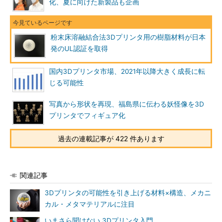
化、夏に向けた新製品も企画
粉末床溶融結合法3Dプリンタ用の樹脂材料が日本
発のUL認証を取得
国内3Dプリンタ市場、2021年以降大きく成長に転
じる可能性
写真から形状を再現、福島県に伝わる妖怪像を3D
プリンタでフィギュア化
過去の連載記事が 422 件あります
関連記事
3Dプリンタの可能性を引き上げる材料×構造、メカニ
カル・メタマテリアルに注目
いまさら聞けない 3Dプリンタ入門