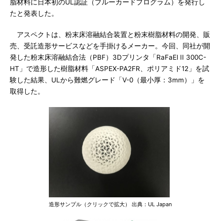
脂材料に日本初のUL認証（ブルーカードプログラム）を発行し
たと発表した。
アスペクトは、粉末床溶融結合装置と粉末樹脂材料の開発、販
売、受託造形サービスなどを手掛けるメーカー。今回、同社が開
発した粉末床溶融結合法（PBF）3Dプリンタ「RaFaEl II 300C-
HT」で造形した樹脂材料「ASPEX-PA2FR、ポリアミド12」を試
験した結果、ULから難燃グレード「V-0（最小厚：3mm）」を
取得した。
造形サンプル（クリックで拡大） 出典：UL Japan