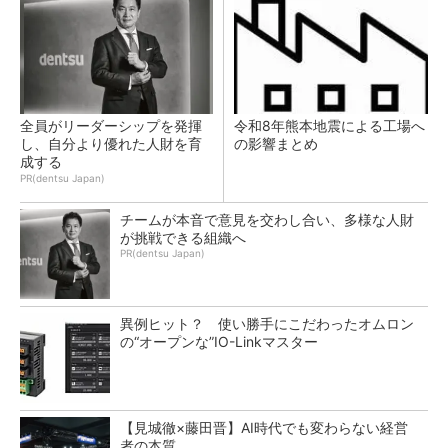
全員がリーダーシップを発揮
令和8年熊本地震による工場へ
し、自分より優れた人財を育
の影響まとめ
成する
PR(dentsu Japan)
チームが本音で意見を交わし合い、多様な人財
が挑戦できる組織へ
PR(dentsu Japan)
異例ヒット？ 使い勝手にこだわったオムロン
の“オープンな”IO-Linkマスター
【見城徹×藤田晋】AI時代でも変わらない経営
者の本質