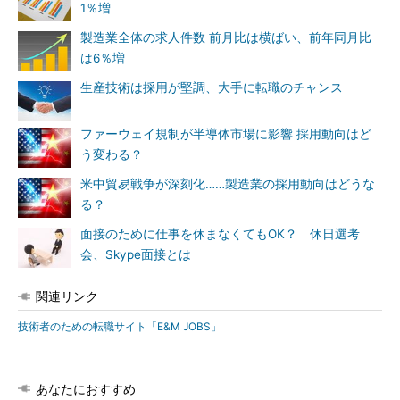
1％増
製造業全体の求人件数 前月比は横ばい、前年同月比
は6％増
生産技術は採用が堅調、大手に転職のチャンス
ファーウェイ規制が半導体市場に影響 採用動向はど
う変わる？
米中貿易戦争が深刻化……製造業の採用動向はどうな
る？
面接のために仕事を休まなくてもOK？ 休日選考
会、Skype面接とは
関連リンク
技術者のための転職サイト「E&M JOBS」
あなたにおすすめ