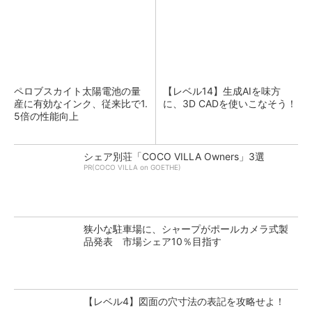
ペロブスカイト太陽電池の量
【レベル14】生成AIを味方
産に有効なインク、従来比で1.
に、3D CADを使いこなそう！
5倍の性能向上
シェア別荘「COCO VILLA Owners」3選
PR(COCO VILLA on GOETHE)
狭小な駐車場に、シャープがポールカメラ式製
品発表 市場シェア10％目指す
【レベル4】図面の穴寸法の表記を攻略せよ！