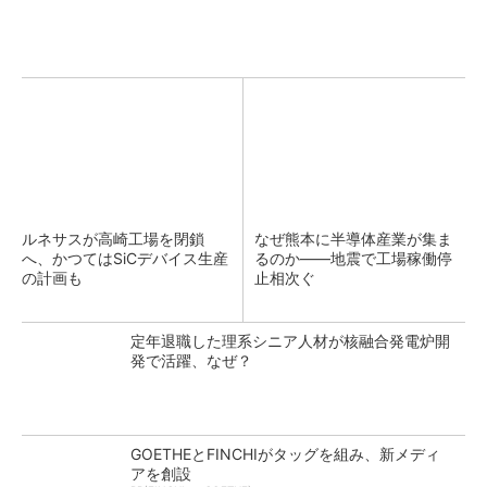
ルネサスが高崎工場を閉鎖
なぜ熊本に半導体産業が集ま
へ、かつてはSiCデバイス生産
るのか――地震で工場稼働停
の計画も
止相次ぐ
定年退職した理系シニア人材が核融合発電炉開
発で活躍、なぜ？
GOETHEとFINCHIがタッグを組み、新メディ
アを創設