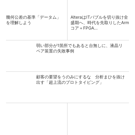
幾何公差の基準「データム」
AlteraはITバブルを切り抜け全
を理解しよう
盛期へ、時代を先取りしたArm
コア＋FPGA...
弱い部分が1箇所でもあると台無しに、液晶リ
ペア装置の失敗事例
顧客の要望をうのみにするな 分析まひを抜け
出す「超上流のプロトタイピング」