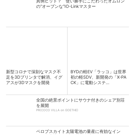
異例ヒット？ 使い勝手にこだわったオムロン
の“オープンな”IO-Linkマスター
新型コロナで深刻なマスク不
BYDの軽EV「ラッコ」は世界
足を3Dプリンタで解消、イグ
初の軽SDV、新開発の「X-PA
アスが3Dマスクを開発
CK」に電動システ...
全国の絶景ポイントにサウナ付きのシェア別荘
を展開
PR(COCO VILLA on GOETHE)
ペロブスカイト太陽電池の量産に有効なイン