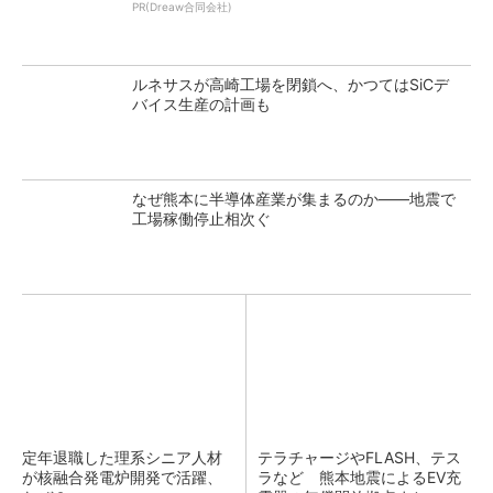
PR(Dreaw合同会社)
ルネサスが高崎工場を閉鎖へ、かつてはSiCデ
バイス生産の計画も
なぜ熊本に半導体産業が集まるのか――地震で
工場稼働停止相次ぐ
定年退職した理系シニア人材
テラチャージやFLASH、テス
が核融合発電炉開発で活躍、
ラなど 熊本地震によるEV充