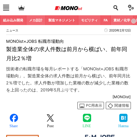
組み込み開発
メカ設計
製造マネジメント
モビリティ
FA
素材／化学
ニュース
2020年2月12日
MONOist×JOBS 転職市場動向
製造業全体の求人件数は前月から横ばい、前年同
月比2％増
技術者の転職市場を毎月レポートする「MONOist×JOBS 転職市
場動向」。製造業全体の求人件数は前月から横ばい、前年同月比
2％増でした。求人件数が増加した業種の数が減少した業種の数
を上回ったのは、2019年5月ぶりです。
[MONOist]
PC用表示
関連情報
Share
Post
LINE
Hatena