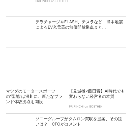
PR(FINCHI on GOETHE)
テラチャージやFLASH、テスラなど 熊本地震
によるEV充電器の無償開放拠点まと...
マツダのモータースポーツ
【見城徹×藤田晋】AI時代でも
の“聖地”は深川に、新たなブラ
変わらない経営者の本質
ンド体験拠点を開設
PR(FINCHI on GOETHE)
ソニーグループがタムロン買収を提案、その狙
いは？ CFOがコメント