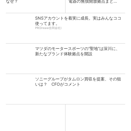
なぜ？
電器の無償開放拠点まと...
SNSアカウントを着実に成長。実はみんなココ
使ってます。
PR(Dreaw合同会社)
マツダのモータースポーツの“聖地”は深川に、
新たなブランド体験拠点を開設
ソニーグループがタムロン買収を提案、その狙
いは？ CFOがコメント