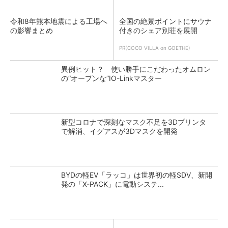
令和8年熊本地震による工場へ
全国の絶景ポイントにサウナ
の影響まとめ
付きのシェア別荘を展開
PR(COCO VILLA on GOETHE)
異例ヒット？ 使い勝手にこだわったオムロン
の“オープンな”IO-Linkマスター
新型コロナで深刻なマスク不足を3Dプリンタ
で解消、イグアスが3Dマスクを開発
BYDの軽EV「ラッコ」は世界初の軽SDV、新開
発の「X-PACK」に電動システ...