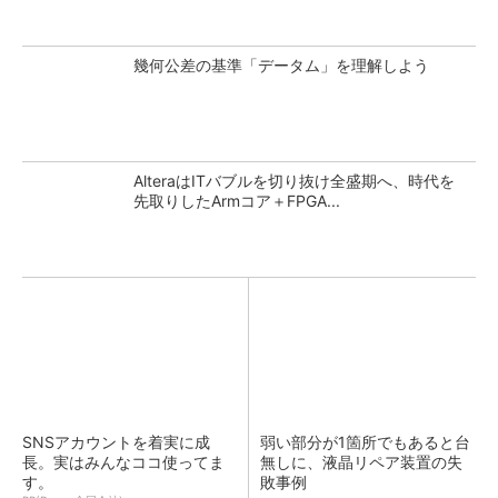
幾何公差の基準「データム」を理解しよう
AlteraはITバブルを切り抜け全盛期へ、時代を
先取りしたArmコア＋FPGA...
SNSアカウントを着実に成
弱い部分が1箇所でもあると台
長。実はみんなココ使ってま
無しに、液晶リペア装置の失
す。
敗事例