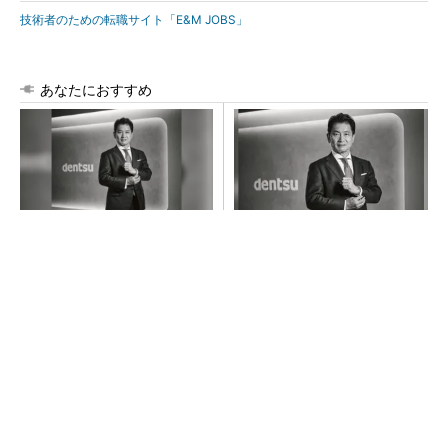
技術者のための転職サイト「E&M JOBS」
あなたにおすすめ
「さすが」と言われる驚きや
時代の「最"現場"」に飛び込
感動を。新しい価値を生む電
み、当事者として踏み込んで
通の挑戦
いく
PR(dentsu Japan)
PR(dentsu Japan)
GOETHEとFINCHIがタッグを組み、新メディ
アを創設
PR(FINCHI on GOETHE)