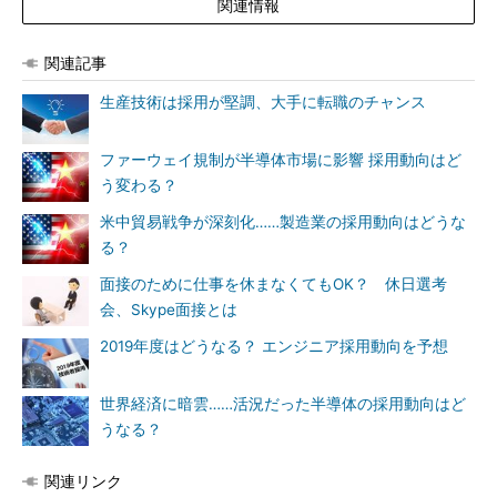
関連情報
関連記事
生産技術は採用が堅調、大手に転職のチャンス
ファーウェイ規制が半導体市場に影響 採用動向はど
う変わる？
米中貿易戦争が深刻化……製造業の採用動向はどうな
る？
面接のために仕事を休まなくてもOK？ 休日選考
会、Skype面接とは
2019年度はどうなる？ エンジニア採用動向を予想
世界経済に暗雲……活況だった半導体の採用動向はど
うなる？
関連リンク