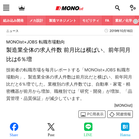
組み込み開発
メカ設計
製造マネジメント
モビリティ
FA
素材／化学
ニュース
2019年10月16日
MONOist×JOBS 転職市場動向
製造業全体の求人件数 前月比は横ばい、前年同月
比は6％増
技術者の転職市場を毎月レポートする「MONOist×JOBS 転職市
場動向」。製造業全体の求人件数は前月比だと横ばい、前年同月
比だと6％増でした。業種別の求人件数では、自動車・家電・精
密機器が前月から増加、職種別では「研究・開発」が増加、「品
質管理・品質保証」が減少しています。
[MONOist]
PC用表示
関連情報
Share
Post
LINE
Hatena