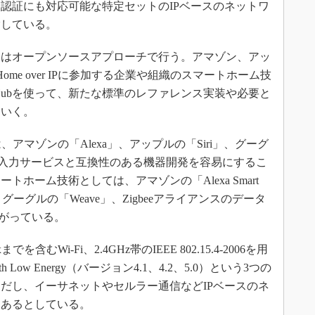
認証にも対応可能な特定セットのIPベースのネットワ
指している。
はオープンソースアプローチで行う。アマゾン、アッ
 Home over IPに参加する企業や組織のスマートホーム技
Hubを使って、新たな標準のレファレンス実装や必要と
ていく。
 IPでは、アマゾンの「Alexa」、アップルの「Siri」、グーグ
」などの音声入力サービスと互換性のある機器開発を容易にするこ
ホーム技術としては、アマゾンの「Alexa Smart
、グーグルの「Weave」、Zigbeeアライアンスのデータ
挙がっている。
を含むWi-Fi、2.4GHz帯のIEEE 802.15.4-2006を用
th Low Energy（バージョン4.1、4.2、5.0）という3つの
だし、イーサネットやセルラー通信などIPベースのネ
もあるとしている。