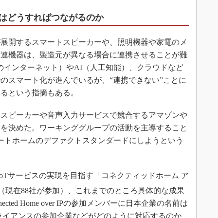
”はどうすればつながるのか
展開するスマートスピーカーや、照明機器や家電のメ
関連機器は、製造元が異なる場合に連携させることが難
ノのインターネット）やAI（人工知能）、クラウドなど
のスマート化が進んでいるが、“連携できない”ことに
いるという指摘もある。
スピーカーや音声入力サービスで競合するアマゾンや
とを決めた。ワーキンググループの活動を主導すること
ートホームのデファクトスタンダードにしようという
IoTサービスの実現を目指す「コネクティッドホーム ア
（現在88社が参加）、これまでのところ具体的な成果
ted Home over IPの参加メンバーに日本企業の名前は
ライアンスの参加企業などがどのように対応するのか