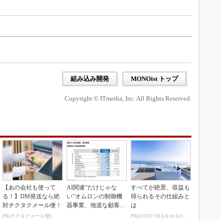
組み込み開発
MONOist トップ
Copyright © ITmedia, Inc. All Rights Reserved.
【あの会社も使って
AI関連“だけじゃな
すべてが絶景、収益も
る！】DM発送なら絶
い”オムロンの制御機
得られるその仕組みと
対チクタクメール便！
器事業、地道な顧客基
は
盤強化が結実
PR(チクタクメール便)
PR(COCO VILLA on GOETHE)