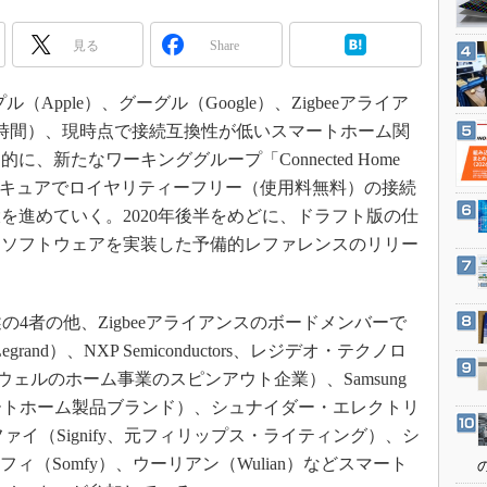
3Dプリンタ
産業オープンネット展
デジタルツインとCAE
見る
Share
S＆OP
（Apple）、グーグル（Google）、Zigbeeアライア
インダストリー4.0
（現地時間）、現時点で接続互換性が低いスマートホーム関
イノベーション
、新たなワーキンググループ「Connected Home
製造業ビッグデータ
た。セキュアでロイヤリティーフリー（使用料無料）の接続
メイドインジャパン
を進めていく。2020年後半をめどに、ドラフト版の仕
たソフトウェアを実装した予備的レファレンスのリリー
植物工場
知財マネジメント
海外生産
Pには、先述の4者の他、Zigbeeアライアンスのボードメンバーで
グローバル設計・開発
and）、NXP Semiconductors、レジデオ・テクノロ
ies、ハネウェルのホーム事業のスピンアウト企業）、Samsung
制御セキュリティ
のスマートホーム製品ブランド）、シュナイダー・エレクトリ
新型コロナへの対応
）、シグニファイ（Signify、元フィリップス・ライティング）、シ
ソムフィ（Somfy）、ウーリアン（Wulian）などスマート