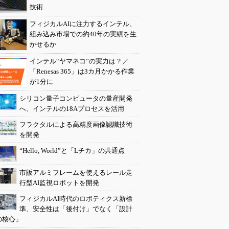
技術
フィジカルAIに注力するインテル、
組み込み市場での約40年の実績を生
かせるか
インテル“ヤマネコ”の実力は？／
「Renesas 365」は3カ月かかる作業
が1分に
シリコン量子コンピュータの量産開発
へ、インテルの18Aプロセスを活用
フラクタルによる高精度画像認識技術
を開発
“Hello, World”と「Lチカ」の共通点
市販アルミフレームを使えるレール走
行型AI監視ロボットを開発
フィジカルAI時代のロボティクス新標
準、安全性は「後付け」でなく「設計
の核心」