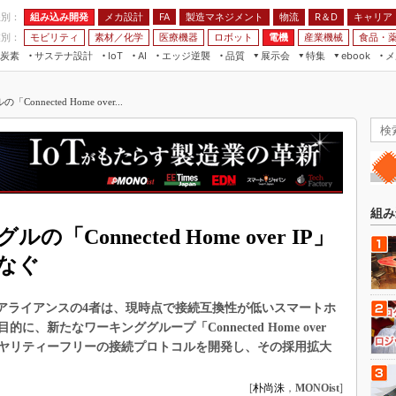
程別：
組み込み開発
メカ設計
製造マネジメント
物流
R＆D
キャリア
FA
業別：
モビリティ
素材／化学
医療機器
ロボット
電機
産業機械
食品・
炭素
サステナ設計
エッジ逆襲
品質
展示会
特集
メ
IoT
AI
ebook
伝承
組み込み開発
CEATEC
読者調査まとめ
編集後記
nected Home over...
JIMTOF
保全
メカ設計
つながるクルマ
組込み/エッジ コンピューティング
ス
 AI
製造マネジメント
5G
展＆IoT/5Gソリューション展
VR／AR
FA
IIFES
モビリティ
フィールドサービス
国際ロボット展
素材／化学
FPGA
組み
ジャパンモビリティショー
Connected Home over IP」
組み込み画像技術
TECHNO-FRONTIER
なぐ
組み込みモデリング
人テク展
Windows Embedded
スマート工場EXPO
eeアライアンスの4者は、現時点で接続互換性が低いスマートホ
車載ソフト開発
新たなワーキンググループ「Connected Home over
EdgeTech+
イヤリティーフリーの接続プロトコルを開発し、その採用拡大
ISO26262
日本ものづくりワールド
無償設計ツール
AUTOMOTIVE WORLD
[
朴尚洙
，
MONOist
]