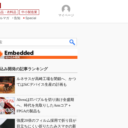
薬品・衣料品
中小製造業
マイページ
ルマガ
告知
Special
込み開発の記事ランキング
ルネサスが高崎工場を閉鎖へ、かつ
てはSiCデバイス生産の計画も
AlteraはITバブルを切り抜け全盛期
へ、時代を先取りしたArmコア＋
FPGAの製品も
強度20倍のフィルム採用で折り目が
目立ちにくい折りたたみスマホの新