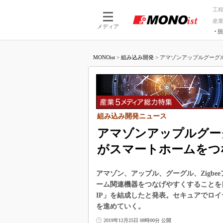
工
産
メディア
脱
つながる技術
AI×技術
MONOist
>
組み込み開発
>
アマゾンアップルグーグルの「Con
つながる工場
AI×設備
つながるサービ
Physical
組み込み開発ニュース
アマゾンアップルグーグルの「
がスマートホームをつ
アマゾン、アップル、グーグル、Zigb
ーム関連機器をつなげやすくすることを目的に、
IP」を結成したと発表。セキュアでロ
を進めていく。
2019年12月25日 08時00分 公開