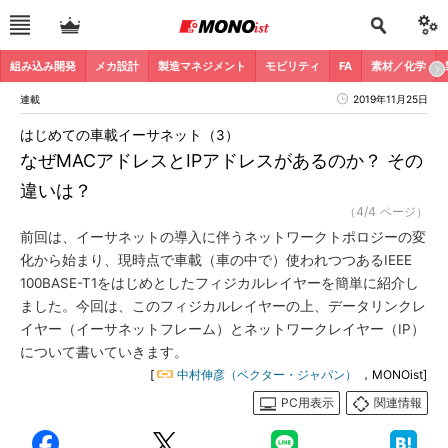
組み込み開発
メカ設計
製造マネジメント
モビリティ
FA
素材／化学
連載
2019年11月25日
はじめての車載イーサネット（3）
なぜMACアドレスとIPアドレスがあるのか？ その
違いは？
（4/4 ページ）
前回は、イーサネットの導入に伴うネットワークトポロジーの変
化から始まり、現時点で車載（車の中で）使われつつあるIEEE
100BASE-T1をはじめとしたフィジカルレイヤーを簡単に紹介し
ました。今回は、このフィジカルレイヤーの上、データリンクレ
イヤー（イーサネットフレーム）とネットワークレイヤー（IP）
について書いていきます。
[
中村伸彦（ベクター・ジャパン）
，MONOist]
PC用表示
関連情報