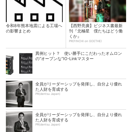
令和8年熊本地震による工場へ
【西野亮廣】ビジネス書最新
の影響まとめ
刊『北極星 僕たちはどう働
くか』
PR(FINCHI on GOETHE)
異例ヒット？ 使い勝手にこだわったオムロン
の“オープンな”IO-Linkマスター
全員がリーダーシップを発揮し、自分より優れ
た人財を育成する
PR(dentsu Japan)
全員がリーダーシップを発揮し、自分より優れ
た人財を育成する
PR(dentsu Japan)