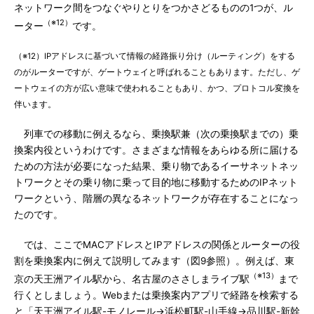
ネットワーク間をつなぐやりとりをつかさどるものの1つが、ル
（※12）
ーター
です。
（※12）IPアドレスに基づいて情報の経路振り分け（ルーティング）をする
のがルーターですが、ゲートウェイと呼ばれることもあります。ただし、ゲ
ートウェイの方が広い意味で使われることもあり、かつ、プロトコル変換を
伴います。
列車での移動に例えるなら、乗換駅兼（次の乗換駅までの）乗
換案内役というわけです。さまざまな情報をあらゆる所に届ける
ための方法が必要になった結果、乗り物であるイーサネットネッ
トワークとその乗り物に乗って目的地に移動するためのIPネット
ワークという、階層の異なるネットワークが存在することになっ
たのです。
では、ここでMACアドレスとIPアドレスの関係とルーターの役
割を乗換案内に例えて説明してみます（図9参照）。例えば、東
（※13）
京の天王洲アイル駅から、名古屋のささしまライブ駅
まで
行くとしましょう。Webまたは乗換案内アプリで経路を検索する
と「天王洲アイル駅-モノレール->浜松町駅-山手線->品川駅-新幹