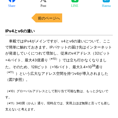
Share
Post
LINE
Hatena
前のページへ
IPv4とv6の違い
車載ではIPv4がメインですが、v4とv6の違いについて、ここ
で簡単に触れておきます。IPパケットの届け先はインターネット
が発達していくにつれて増加し、従来のv4アドレス（32ビット
（※10）
=4バイト、最大43億通り
）では立ち行かなくなりまし
38
た。そのため、128ビット（=16バイト、最大3.4×10
通り
（※11）
）という広大なアドレス空間を持つv6が導入されました
（図7参照）。
（※10）グローバルアドレスとして割り当て可能な数は、もっと少ないで
す。
（※11）340澗（かん）通り。現時点では、実用上ほぼ無限と言っても差し
支えないと考えます。