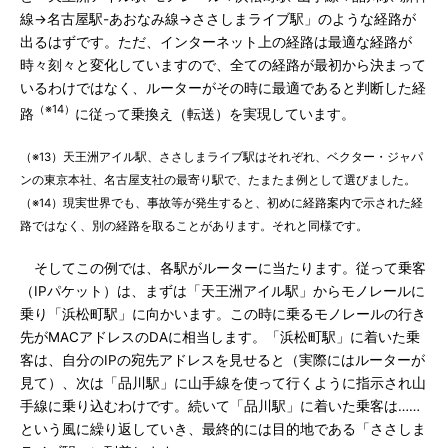
線->名古屋駅-あおなみ線->ささしまライブ駅」のような経路が
出るはずです。ただ、インターネット上の経路は最適な経路が
時々刻々と変化していますので、全ての経路が最初から決まって
いるわけではなく、ルーターがその時に最適であると判断した経
（※14）
路
に従って乗換え（転送）を実現しています。
（※13）天王洲アイル駅、ささしまライブ駅はそれぞれ、ベクター・ジャパ
ンの東京本社、名古屋支社の最寄り駅で、たまたま例として選びました。
（※14）現実世界でも、事故等が発生すると、初めに経路案内で示された経
路ではなく、別の経路を取ることがあります。それと同様です。
そしてこの例では、各駅がルーターに当たります。従って乗客
（IPパケット）は、まずは「天王洲アイル駅」からモノレールに
乗り「浜松町駅」に向かいます。この時に乗るモノレールの行き
先がMACアドレスのDAに相当します。「浜松町駅」に着いた乗
客は、自分のIPの宛先アドレスを見せると（実際にはルーターが
見て）、次は「品川駅」に山手線を使って行くように指示され山
手線に乗り込むわけです。続いて「品川駅」に着いた乗客は……
という風に繰り返していき、最終的には目的地である「ささしま