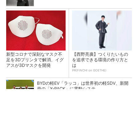
新型コロナで深刻なマスク不
【西野亮廣】つくりたいもの
足を3Dプリンタで解消、イグ
を追求できる環境の作り方と
アスが3Dマスクを開発
は
PR(FINCHI on GOETHE)
BYDの軽EV「ラッコ」は世界初の軽SDV、新開
発の「X-PACK」に電動システ...
ペロブスカイト太陽電池の量産に有効なイン
ク、従来比で1.5倍の性能向上