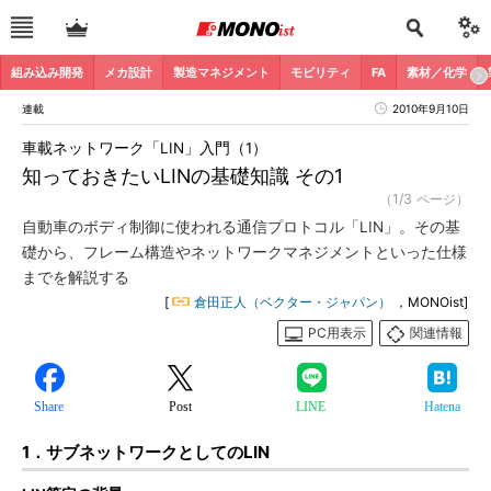
組み込み開発
メカ設計
製造マネジメント
モビリティ
FA
素材／化学
連載
2010年9月10日
車載ネットワーク「LIN」入門（1）
知っておきたいLINの基礎知識 その1
（1/3 ページ）
自動車のボディ制御に使われる通信プロトコル「LIN」。その基
礎から、フレーム構造やネットワークマネジメントといった仕様
までを解説する
[
倉田正人（ベクター・ジャパン）
，MONOist]
PC用表示
関連情報
Share
Post
LINE
Hatena
1．サブネットワークとしてのLIN