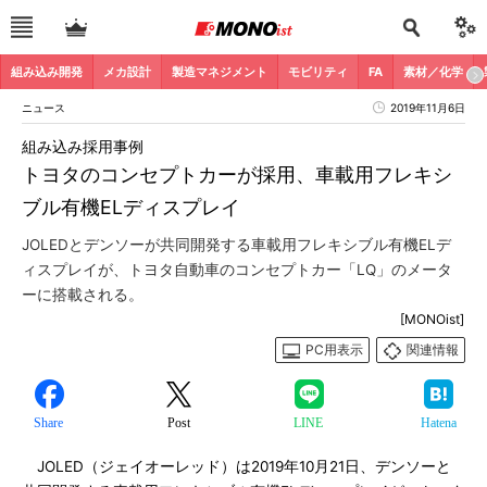
組み込み開発
メカ設計
製造マネジメント
モビリティ
FA
素材／化学
ニュース
2019年11月6日
組み込み採用事例
トヨタのコンセプトカーが採用、車載用フレキシ
ブル有機ELディスプレイ
JOLEDとデンソーが共同開発する車載用フレキシブル有機ELデ
ィスプレイが、トヨタ自動車のコンセプトカー「LQ」のメータ
ーに搭載される。
[MONOist]
PC用表示
関連情報
Share
Post
LINE
Hatena
JOLED（ジェイオーレッド）は2019年10月21日、デンソーと