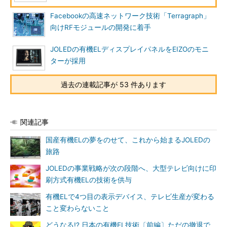
Facebookの高速ネットワーク技術「Terragraph」
向けRFモジュールの開発に着手
JOLEDの有機ELディスプレイパネルをEIZOのモニ
ターが採用
過去の連載記事が 53 件あります
関連記事
国産有機ELの夢をのせて、これから始まるJOLEDの
旅路
JOLEDの事業戦略が次の段階へ、大型テレビ向けに印
刷方式有機ELの技術を供与
有機ELで4つ目の表示デバイス、テレビ生産が変わる
こと変わらないこと
どうなる!? 日本の有機EL技術〔前編〕ただの撤退で