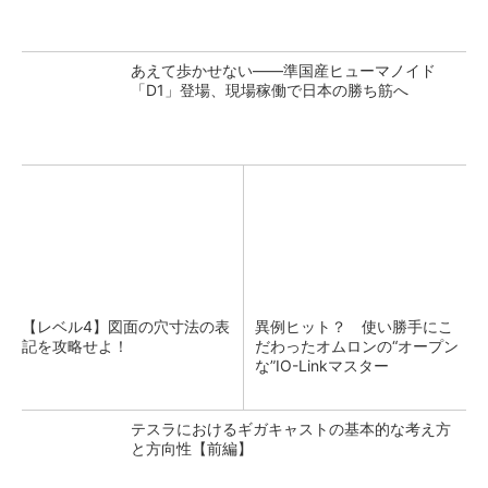
あえて歩かせない――準国産ヒューマノイド
「D1」登場、現場稼働で日本の勝ち筋へ
【レベル4】図面の穴寸法の表
異例ヒット？ 使い勝手にこ
記を攻略せよ！
だわったオムロンの“オープン
な”IO-Linkマスター
テスラにおけるギガキャストの基本的な考え方
と方向性【前編】