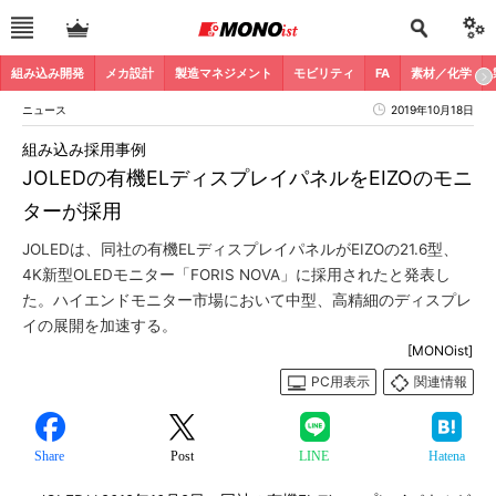
組み込み開発
メカ設計
製造マネジメント
モビリティ
FA
素材／化学
ニュース
2019年10月18日
組み込み採用事例
JOLEDの有機ELディスプレイパネルをEIZOのモニ
ターが採用
JOLEDは、同社の有機ELディスプレイパネルがEIZOの21.6型、
4K新型OLEDモニター「FORIS NOVA」に採用されたと発表し
た。ハイエンドモニター市場において中型、高精細のディスプレ
イの展開を加速する。
[MONOist]
PC用表示
関連情報
Share
Post
LINE
Hatena