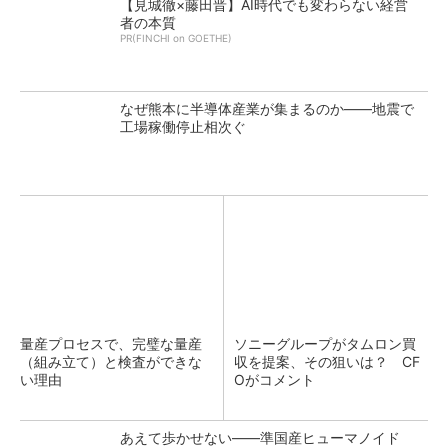
【見城徹×藤田晋】AI時代でも変わらない経営
者の本質
PR(FINCHI on GOETHE)
なぜ熊本に半導体産業が集まるのか――地震で
工場稼働停止相次ぐ
量産プロセスで、完璧な量産
ソニーグループがタムロン買
（組み立て）と検査ができな
収を提案、その狙いは？ CF
い理由
Oがコメント
あえて歩かせない――準国産ヒューマノイド