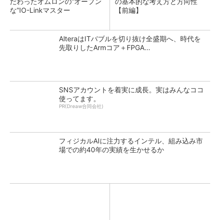
だわったオムロンの“オープン
の基本的な考え方と方向性
な”IO-Linkマスター
【前編】
AlteraはITバブルを切り抜け全盛期へ、時代を
先取りしたArmコア＋FPGA...
SNSアカウントを着実に成長。実はみんなココ
使ってます。
PR(Dreaw合同会社)
フィジカルAIに注力するインテル、組み込み市
場での約40年の実績を生かせるか