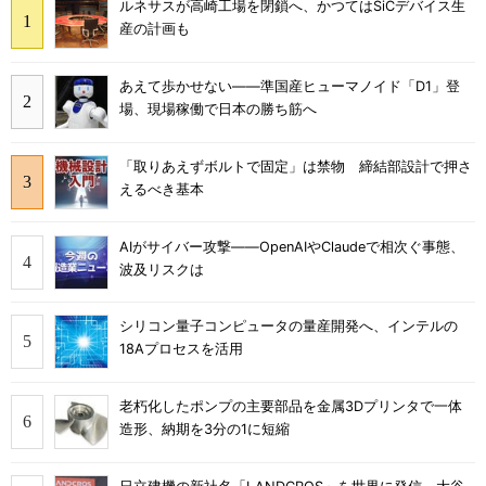
ルネサスが高崎工場を閉鎖へ、かつてはSiCデバイス生
産の計画も
あえて歩かせない――準国産ヒューマノイド「D1」登
場、現場稼働で日本の勝ち筋へ
「取りあえずボルトで固定」は禁物 締結部設計で押さ
えるべき基本
AIがサイバー攻撃――OpenAIやClaudeで相次ぐ事態、
波及リスクは
シリコン量子コンピュータの量産開発へ、インテルの
18Aプロセスを活用
老朽化したポンプの主要部品を金属3Dプリンタで一体
造形、納期を3分の1に短縮