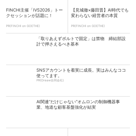
FINCHI主催「IVS2026」トー
【見城徹×藤田晋】AI時代でも
クセッションが話題に！
変わらない経営者の本質
PR(FINCHI on GOETHE)
PR(FINCHI on GOETHE)
「取りあえずボルトで固定」は禁物 締結部設
計で押さえるべき基本
SNSアカウントを着実に成長。実はみんなココ
使ってます。
PR(Dreaw合同会社)
AI関連“だけじゃない”オムロンの制御機器事
業、地道な顧客基盤強化が結実