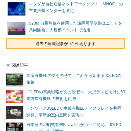
マツダが自社通信ネットワークソフト「MNOS」の
主要推奨ベンダーを選定
920MHz帯無線を使用した遠隔照明制御ユニットを
共同開発、大規模イベントで活用
過去の連載記事が 51 件あります
関連記事
国産有機ELの夢をのせて、これから始まるJOLEDの
旅路
JOLEDの事業戦略が次の段階へ、大型テレビ向けに印
刷方式有機ELの技術を供与
デンソーとJOLEDが車載有機ELディスプレイを共同
開発、革新的室内空間を実現へ
日本発の印刷式有機ELパネルがついに開花、JOLED