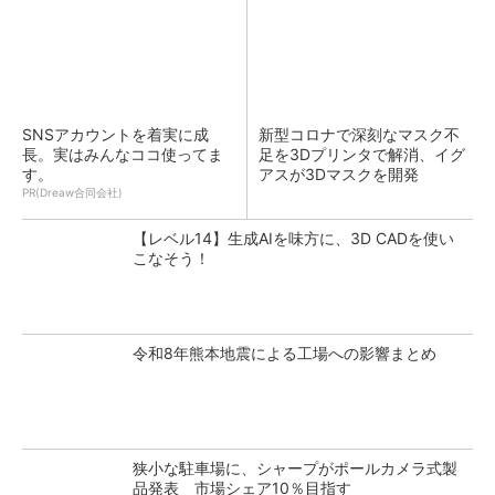
SNSアカウントを着実に成
新型コロナで深刻なマスク不
長。実はみんなココ使ってま
足を3Dプリンタで解消、イグ
す。
アスが3Dマスクを開発
PR(Dreaw合同会社)
【レベル14】生成AIを味方に、3D CADを使い
こなそう！
令和8年熊本地震による工場への影響まとめ
狭小な駐車場に、シャープがポールカメラ式製
品発表 市場シェア10％目指す