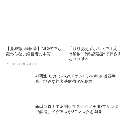
【見城徹×藤田晋】AI時代でも
「取りあえずボルトで固定」
変わらない経営者の本質
は禁物 締結部設計で押さえ
るべき基本
PR(FINCHI on GOETHE)
AI関連“だけじゃない”オムロンの制御機器事
業、地道な顧客基盤強化が結実
新型コロナで深刻なマスク不足を3Dプリンタ
で解消、イグアスが3Dマスクを開発