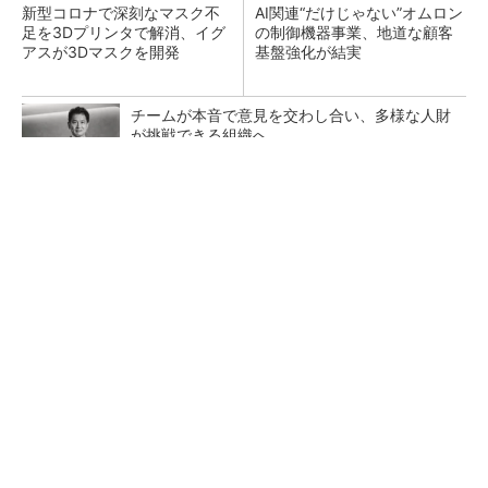
新型コロナで深刻なマスク不
AI関連“だけじゃない”オムロン
足を3Dプリンタで解消、イグ
の制御機器事業、地道な顧客
アスが3Dマスクを開発
基盤強化が結実
チームが本音で意見を交わし合い、多様な人財
が挑戦できる組織へ
PR(dentsu Japan)
【レベル14】生成AIを味方に、3D CADを使い
こなそう！
「取りあえずボルトで固定」は禁物 締結部設
計で押さえるべき基本