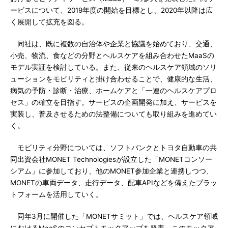
ービスについて、2019年度の開始を目標とし、2020年以降は広
く展開して拡充を図る。
同社は、既に複数の自治体や企業と協議を始めており、交通、
小売、物流、食などの分野とヘルスケアを組み合わせたMaaSの
モデル実証を検討している。また、従来のヘルスケア領域のソリ
ューションをモビリティと掛け合わせることで、健康的な生活、
病気の予防・診断・治療、ホームケアと「一連のヘルスケアプロ
セス」の確立を目指す。サービスの企画開発に加え、サービスを
実装し、普及させるための法整備についても取り組みを進めてい
く。
モビリティ分野については、ソフトバンクとトヨタ自動車の共
同出資会社MONET Technologiesが設立した「MONETコンソー
シアム」に参加しており、他のMONET参加企業と連携しつつ、
MONETの車両データ、走行データ、配車APIなどを備えたプラッ
トフォームを活用していく。
同年3月に開催した「MONETサミット」では、ヘルスケア領域