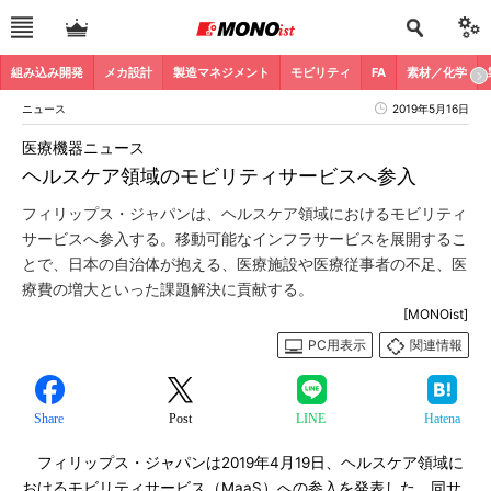
組み込み開発
メカ設計
製造マネジメント
モビリティ
FA
素材／化学
ニュース
2019年5月16日
医療機器ニュース
ヘルスケア領域のモビリティサービスへ参入
フィリップス・ジャパンは、ヘルスケア領域におけるモビリティ
サービスへ参入する。移動可能なインフラサービスを展開するこ
とで、日本の自治体が抱える、医療施設や医療従事者の不足、医
療費の増大といった課題解決に貢献する。
[MONOist]
PC用表示
関連情報
Share
Post
LINE
Hatena
フィリップス・ジャパンは2019年4月19日、ヘルスケア領域に
おけるモビリティサービス（MaaS）への参入を発表した。同サ