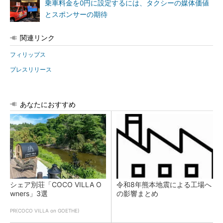
乗車料金を0円に設定するには、タクシーの媒体価値
とスポンサーの期待
関連リンク
フィリップス
プレスリリース
あなたにおすすめ
シェア別荘「COCO VILLA O
令和8年熊本地震による工場へ
wners」3選
の影響まとめ
PR(COCO VILLA on GOETHE)