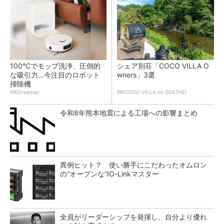
100℃でモップ洗浄、圧倒的
シェア別荘「COCO VILLA O
な吸引力…今注目のロボット
wners」3選
掃除機
PR(Dreame)
PR(COCO VILLA on GOETHE)
令和8年熊本地震による工場への影響まとめ
異例ヒット？ 使い勝手にこだわったオムロン
の“オープンな”IO-Linkマスター
全員がリーダーシップを発揮し、自分より優れ