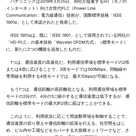
パナソニックは2019年3月25日、同社が提案するIoT（モノの
インターネット）向け次世代PLC（Power Line
Communication：電力線通信）技術が、国際標準規格「IEEE
1901a」として承認されたと発表した。
IEEE 1901aは、既に「IEEE 1901」として採用されている同社の
「HD-PLC」の基本技術「Wavelet OFDM方式」（標準モード）
に、新たに2つの機能を追加したものだ。
1つは、通信速度の高速化だ。利用通信帯域を標準モードの2倍
または4倍に広げることで、2倍モードでは500Mbps、同軸線や
専用線を利用する4倍モードでは、最大1Gbpsが可能になる。
もう1つは、通信距離の長距離化となる。利用通信帯域を標準
モードの2分の1、4分の1に縮小すると通信速度は低下するが、通
信距離を標準モードの最大約2倍に延ばすことができる。
このように、利用状況に応じて周波数帯域を制御することで、
通信速度の切り替えや通信距離の拡張を行える。住空間をはじ
め、ビル内や工場などをカバーする大規模ネットワークなど、さ