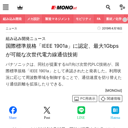
組み込み開発
メカ設計
製造マネジメント
モビリティ
FA
素材／化学
ニュース
2019年4月16日
組み込み開発ニュース
国際標準規格「IEEE 1901a」に認定、最大1Gbps
が可能な次世代電力線通信技術
パナソニックは、同社が提案するIoT向け次世代PLC技術が、国
際標準規格「IEEE 1901a」として承認されたと発表した。利用状
況に応じて周波数帯域を制御することで、通信速度を切り替えた
り通信距離を拡張したりできる。
[MONOist]
PC用表示
関連情報
Share
Post
LINE
Hatena