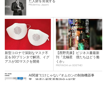
た人財を育成する
PR(dentsu Japan)
新型コロナで深刻なマスク不
【西野亮廣】ビジネス書最新
足を3Dプリンタで解消、イグ
刊『北極星 僕たちはどう働
アスが3Dマスクを開発
くか』
PR(FINCHI on GOETHE)
AI関連“だけじゃない”オムロンの制御機器事
業、地道な顧客基盤強化が結実
【レベル14】生成AIを味方に、3D CADを使い
こなそう！