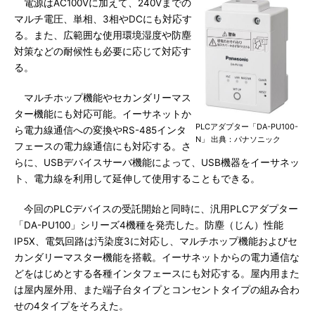
電源はAC100Vに加えて、240Vまでの
マルチ電圧、単相、3相やDCにも対応す
る。また、広範囲な使用環境湿度や防塵
対策などの耐候性も必要に応じて対応す
る。
マルチホップ機能やセカンダリーマス
ター機能にも対応可能。イーサネットか
PLCアダプター「DA-PU100-
ら電力線通信への変換やRS-485インタ
N」 出典：パナソニック
フェースの電力線通信にも対応する。さ
らに、USBデバイスサーバ機能によって、USB機器をイーサネッ
ト、電力線を利用して延伸して使用することもできる。
今回のPLCデバイスの受託開始と同時に、汎用PLCアダプター
「DA-PU100」シリーズ4機種を発売した。防塵（じん）性能
IP5X、電気回路は汚染度3に対応し、マルチホップ機能およびセ
カンダリーマスター機能を搭載。イーサネットからの電力通信な
どをはじめとする各種インタフェースにも対応する。屋内用また
は屋内屋外用、また端子台タイプとコンセントタイプの組み合わ
せの4タイプをそろえた。