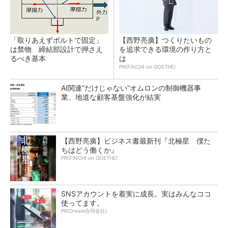
「取りあえずボルトで固定」
【西野亮廣】つくりたいもの
は禁物 締結部設計で押さえ
を追求できる環境の作り方と
るべき基本
は
PR(FINCHI on GOETHE)
AI関連“だけじゃない”オムロンの制御機器事
業、地道な顧客基盤強化が結実
【西野亮廣】ビジネス書最新刊『北極星 僕た
ちはどう働くか』
PR(FINCHI on GOETHE)
SNSアカウントを着実に成長。実はみんなココ
使ってます。
PR(Dreaw合同会社)