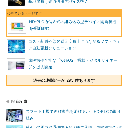
基地局向け光通信用デバイス投入
HD-PLC通信方式の組み込み型デバイス開発製造
を受託開始
コスト削減や顧客満足度向上につながるソフトウェ
ア自動更新ソリューション
遠隔操作可能な「webOS」搭載デジタルサイネー
ジを提供開始
過去の連載記事が 295 件あります
関連記事
スマート工場で再び脚光を浴びるか、HD-PLCの取り
組み
第4世代電力線通信技術がIEEEで承認、国際標準のIoT