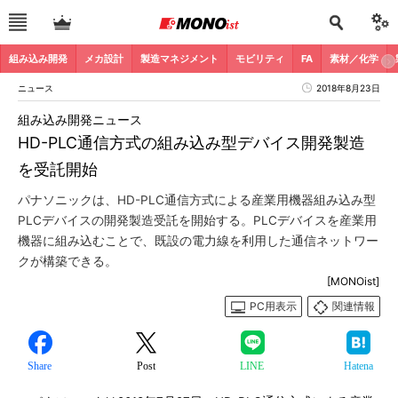
組み込み開発
メカ設計
製造マネジメント
モビリティ
FA
素材／化学
ニュース
2018年8月23日
組み込み開発ニュース
HD-PLC通信方式の組み込み型デバイス開発製造
を受託開始
パナソニックは、HD-PLC通信方式による産業用機器組み込み型
PLCデバイスの開発製造受託を開始する。PLCデバイスを産業用
機器に組み込むことで、既設の電力線を利用した通信ネットワー
クが構築できる。
[MONOist]
PC用表示
関連情報
Share
Post
LINE
Hatena