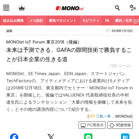
組み込み開発
メカ設計
製造マネジメント
モビリティ
FA
素材／化学
連載
2019年1月15日
MONOist IoT Forum 東京2018（後編）
未来は予測できる、GAFAの隙間技術で勝負するこ
とが日本企業の生きる道
（1/3 ページ）
MONOist、EE Times Japan、EDN Japan、スマートジャパン、
TechFactoryの、アイティメディアにおける産業向け5メディア
は2018年12月18日、東京都内でセミナー「MONOist IoT Forum in
東京」を開催した。後編ではVALUENEX 代表取締役社長の中村
達生氏によるランチセッション「大量の情報を俯瞰して未来を拓
く」とその他の講演内容について紹介する。
[
三島一孝
，MONOist]
PC用表示
関連情報