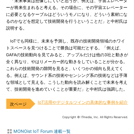
「未来事業は想像しにくいと思うが、例えば、宇宙エレベータ
ーが将来生まれると考える。その場合に、その宇宙エレベーター
に必要となるケーブルはどういうモノになり、どういう素材にな
るのかなどを想定して技術開発を行うということだ」と中村氏は
説明する。
IoTでも同様に、未来を予測し、既存の技術開発領域のホワイ
トスペースを見つけることで勝負は可能だとする。「例えば、
GAFAの技術動向を見てみると、アップルだけは他の3社と動きが
全く異なり、やはりメーカー的な動きをしていることが分かる。
これらの技術開発の隙間を見ると、いくつかの傾向も見えてく
る。例えば、サウンド系の技術やセンシング系の技術などは手薄
な領域として見える。こうした動向を読み解くことで未来を考え
て、技術開発を進めていくことが重要だ」と中村氏は強調した。
IoT活用やデジタルツインの具体的な事例を紹介
Copyright © ITmedia, Inc. All Rights Reserved.
MONOist IoT Forum 連載一覧