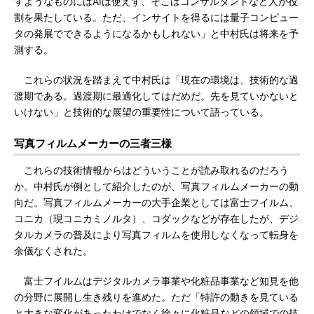
すようなものにはAIは使えず、そこはコンサルタントなど人が役
割を果たしている。ただ、インサイトを得るには量子コンピュー
タの発展でできるようになるかもしれない」と中村氏は将来を予
測する。
これらの状況を踏まえて中村氏は「現在の環境は、技術的な過
渡期である。過渡期に最適化してはだめだ。先を見ていかないと
いけない」と技術的な展望の重要性について語っている。
写真フィルムメーカーの三者三様
これらの技術情報からはどういうことが読み取れるのだろう
か。中村氏が例として紹介したのが、写真フィルムメーカーの動
向だ。写真フィルムメーカーの大手企業としては富士フイルム、
コニカ（現コニカミノルタ）、コダックなどが存在したが、デジ
タルカメラの普及により写真フィルムを使用しなくなって転身を
余儀なくされた。
富士フイルムはデジタルカメラ事業や化粧品事業など知見を他
の分野に展開し生き残りを進めた。ただ「特許の動きを見ている
と大きな変化があったわけでなく徐々に化粧品などの領域での技