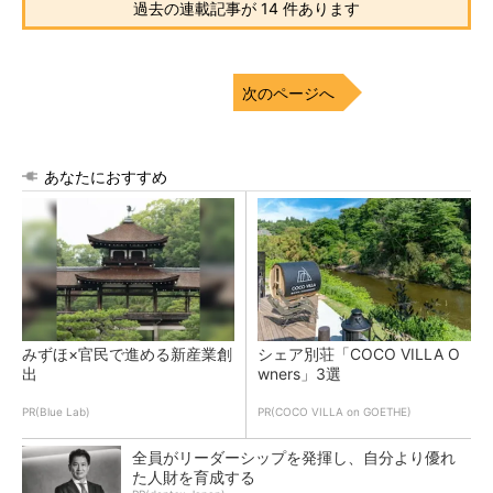
過去の連載記事が 14 件あります
次のページへ
あなたにおすすめ
みずほ×官民で進める新産業創
シェア別荘「COCO VILLA O
出
wners」3選
PR(Blue Lab)
PR(COCO VILLA on GOETHE)
全員がリーダーシップを発揮し、自分より優れ
た人財を育成する