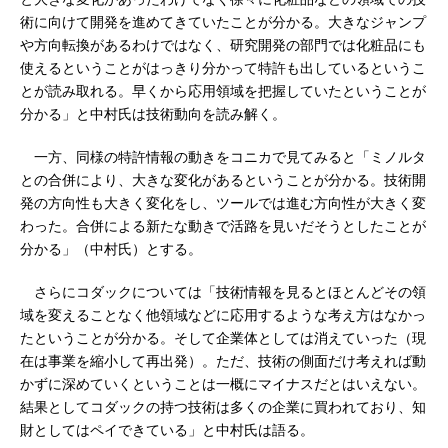
術に向けて開発を進めてきていたことが分かる。大きなジャンプ
や方向転換があるわけではなく、研究開発の部門では化粧品にも
使えるということがはっきり分かって特許も出しているというこ
とが読み取れる。早くから応用領域を把握していたということが
分かる」と中村氏は技術動向を読み解く。
一方、同様の特許情報の動きをコニカで見てみると「ミノルタ
との合併により、大きな変化があるということが分かる。技術開
発の方向性も大きく変化をし、ツールでは進む方向性が大きく変
わった。合併による新たな動きで活路を見いだそうとしたことが
分かる」（中村氏）とする。
さらにコダックについては「技術情報を見るとほとんどその領
域を変えることなく他領域などに応用するような考え方はなかっ
たということが分かる。そして企業体としては消えていった（現
在は事業を縮小して再出発）。ただ、技術の側面だけ考えれば動
かずに深めていくということは一概にマイナスだとはいえない。
結果としてコダックの持つ技術は多くの企業に買われており、知
財としてはペイできている」と中村氏は語る。