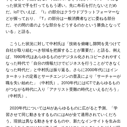
った状況で手を打ってももう遅い。先に布石を打たないとだめ
だ。IoTでいえば、『I』の部分はクラウドプラットフォーマーな
どが握っており、『T』の部分は一般消費者などに委ねる部分
だ。その間の道のような部分をどうするのかという勝負となって
いる」と語る。
こうした状況に対して中村氏は「技術を俯瞰し隙間を見つけて
自社が取り組むべき領域を把握することが重要だ」と語る。例え
ば、1990年代はあらゆるものがデジタル化されコピーされやすく
なった時代で「自分の情報だけでビジネスを行うことができなく
なった時代だ」と中村氏は振り返る。さらに2000年代にはイン
ターネットの定着とサーチエンジンの普及により「サーチャーが
職を失い始めた」（中村氏）。2010年代にはICTであらゆるもの
がつながる時代に入り「アナリスト受難の時代といえるだろう」
（中村氏）。
2020年代についてはAIがあらゆるものに広がると予測。「学
習させて同じ動きをするものにはAIが全て適用されていくだろ
う。現状は異なる動きをするものや、新たなインサイトを生み出