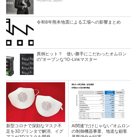
PR(dentsu Japan)
令和8年熊本地震による工場への影響まとめ
異例ヒット？ 使い勝手にこだわったオムロン
の“オープンな”IO-Linkマスター
新型コロナで深刻なマスク不
AI関連“だけじゃない”オムロン
足を3Dプリンタで解消、イグ
の制御機器事業、地道な顧客
アスが3Dマスクを開発
基盤強化が結実