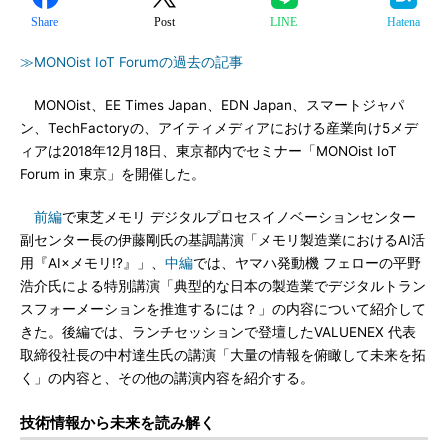
Share
Post
LINE
Hatena
≫MONOist IoT Forumの過去の記事
MONOist、EE Times Japan、EDN Japan、スマートジャパ
ン、TechFactoryの、アイティメディアにおける産業向け5メデ
ィアは2018年12月18日、東京都内でセミナー「MONOist IoT
Forum in 東京」を開催した。
前編
で東芝メモリ デジタルプロセスイノベーションセンター
副センター長の伊藤剛氏の基調講演「メモリ製造業におけるAI活
用『AI×メモリ!?』」、
中編
では、ヤマハ発動機 フェローの平野
浩介氏による特別講演「典型的な日本の製造業でデジタルトラン
スフォーメーションを推進するには？」の内容について紹介して
きた。後編では、ランチセッションで登壇したVALUENEX 代表
取締役社長の中村達生氏の講演「大量の情報を俯瞰して未来を拓
く」の内容と、その他の講演内容を紹介する。
技術情報から未来を読み解く