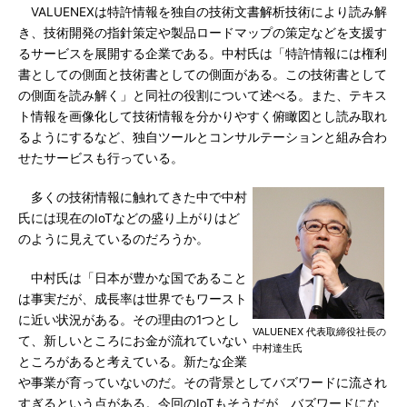
VALUENEXは特許情報を独自の技術文書解析技術により読み解
き、技術開発の指針策定や製品ロードマップの策定などを支援す
るサービスを展開する企業である。中村氏は「特許情報には権利
書としての側面と技術書としての側面がある。この技術書として
の側面を読み解く」と同社の役割について述べる。また、テキス
ト情報を画像化して技術情報を分かりやすく俯瞰図とし読み取れ
るようにするなど、独自ツールとコンサルテーションと組み合わ
せたサービスも行っている。
多くの技術情報に触れてきた中で中村
氏には現在のIoTなどの盛り上がりはど
のように見えているのだろうか。
中村氏は「日本が豊かな国であること
は事実だが、成長率は世界でもワースト
に近い状況がある。その理由の1つとし
VALUENEX 代表取締役社長の
て、新しいところにお金が流れていない
中村達生氏
ところがあると考えている。新たな企業
や事業が育っていないのだ。その背景としてバズワードに流され
すぎるという点がある。今回のIoTもそうだが、バズワードにな