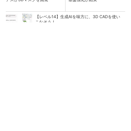
【レベル14】生成AIを味方に、3D CADを使い
こなそう！
【西野亮廣】つくりたいものを追求できる環境
の作り方とは
PR(FINCHI on GOETHE)
「取りあえずボルトで固定」は禁物 締結部設
計で押さえるべき基本