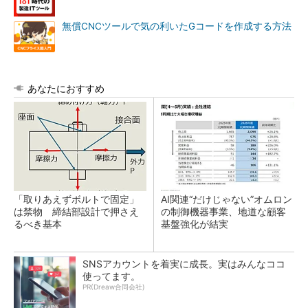
無償CNCツールで気の利いたGコードを作成する方法
あなたにおすすめ
「取りあえずボルトで固定」
AI関連“だけじゃない”オムロン
は禁物 締結部設計で押さえ
の制御機器事業、地道な顧客
るべき基本
基盤強化が結実
SNSアカウントを着実に成長。実はみんなココ
使ってます。
PR(Dreaw合同会社)