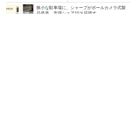
狭小な駐車場に、シャープがポールカメラ式製
品発表 市場シェア10％目指す
ルネサスが高崎工場を閉鎖へ、かつてはSiCデ
バイス生産の計画も
なぜ熊本に半導体産業が集まるのか――地震で
工場稼働停止相次ぐ