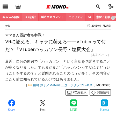
組み込み開発
メカ設計
製造マネジメント
モビリティ
FA
素材／化学
特集
2018年11月27日
ママさん設計者も参戦！
VRに燃えろ、キャラに萌えろ――VTuberって何
だ？「VTuberハッカソン長野・塩尻大会」
（4/4 ページ）
最近、自分の周辺で「ハッカソン」という言葉を見聞きすること
が多くなりました。でもまだまだ「ハッカソンってなに？どうい
うことをするの？」と質問されることのほうが多く、その内容が
当たり前に知られているわけではありません。
[
藤崎 淳子／Material工房・テクノフレキス
，MONOist]
PC用表示
関連情報
Share
Post
LINE
Hatena