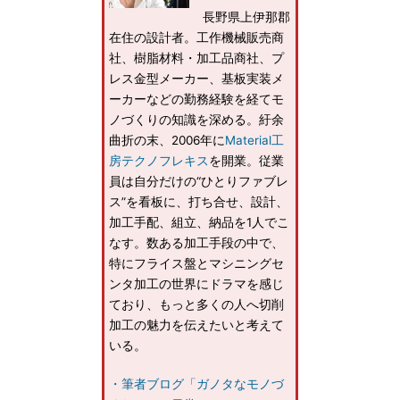
長野県上伊那郡
在住の設計者。工作機械販売商
社、樹脂材料・加工品商社、プ
レス金型メーカー、基板実装メ
ーカーなどの勤務経験を経てモ
ノづくりの知識を深める。紆余
曲折の末、2006年に
Material工
房テクノフレキス
を開業。従業
員は自分だけの“ひとりファブレ
ス”を看板に、打ち合せ、設計、
加工手配、組立、納品を1人でこ
なす。数ある加工手段の中で、
特にフライス盤とマシニングセ
ンタ加工の世界にドラマを感じ
ており、もっと多くの人へ切削
加工の魅力を伝えたいと考えて
いる。
・筆者ブログ「ガノタなモノづ