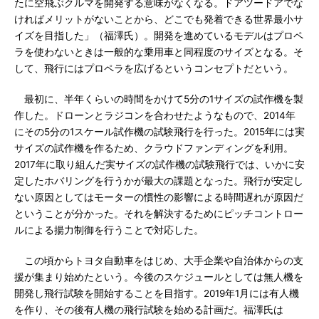
たに空飛ぶクルマを開発する意味がなくなる。ドアツードアでな
ければメリットがないことから、どこでも発着できる世界最小サ
イズを目指した」（福澤氏）。開発を進めているモデルはプロペ
ラを使わないときは一般的な乗用車と同程度のサイズとなる。そ
して、飛行にはプロペラを広げるというコンセプトだという。
最初に、半年くらいの時間をかけて5分の1サイズの試作機を製
作した。ドローンとラジコンを合わせたようなもので、2014年
にその5分の1スケール試作機の試験飛行を行った。2015年には実
サイズの試作機を作るため、クラウドファンディングを利用。
2017年に取り組んだ実サイズの試作機の試験飛行では、いかに安
定したホバリングを行うかが最大の課題となった。飛行が安定し
ない原因としてはモーターの慣性の影響による時間遅れが原因だ
ということが分かった。それを解決するためにピッチコントロー
ルによる揚力制御を行うことで対応した。
この頃からトヨタ自動車をはじめ、大手企業や自治体からの支
援が集まり始めたという。今後のスケジュールとしては無人機を
開発し飛行試験を開始することを目指す。2019年1月には有人機
を作り、その後有人機の飛行試験を始める計画だ。福澤氏は