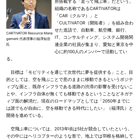
所搭載する「走って飛ぶ車」だという。
組織の名称であるCARTIVATORは
「CAR（クルマ）」と
「CULTIVATOR（開拓者）」を組み合わ
せた造語で、自動車、航空機、銀行、
CARTIVATOR Resource Mana
IT、コンサルティング、システム開発関
gement 代表理事の福澤知浩
連企業の社員が集まり、愛知と東京を中
氏
心に約100人のメンバーで活動してい
る。
目標は「モビリティを通じて次世代に夢を提供する」こと。目
的としては、空を飛ぶことで意のままに移動できるというポジテ
ィブな面と、既存インフラである道路の渋滞の影響を受けないこ
とや、インフラ自体が無くても移動できるということなどネガテ
ィブ面の解消だ。現在のロードマップとしては「2050年までに
は誰でもが自由に、空を移動できる時代にしたい」（福澤氏）と
開発を進めている。
空飛ぶ車については、2013年頃は5社が競合していたという。
その中にはヘリコプターのような形で、地上では羽根を格納して