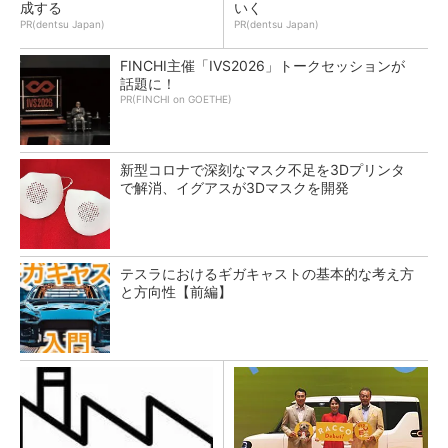
成する
いく
PR(dentsu Japan)
PR(dentsu Japan)
FINCHI主催「IVS2026」トークセッションが
話題に！
PR(FINCHI on GOETHE)
新型コロナで深刻なマスク不足を3Dプリンタ
で解消、イグアスが3Dマスクを開発
テスラにおけるギガキャストの基本的な考え方
と方向性【前編】