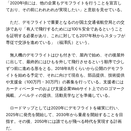
「2020年頃には、他の企業もデモフライトを行うことを宣言し
ており、その前にわれわれが実現したい」と意欲を見せている。
ただ、デモフライトで重要となるのが国土交通省航空局との交
渉であり「有人で飛行するためには100％安全であるということ
を証明する必要があり、これに対しても2017年秋からスタッフが
専従で交渉を進めている」（福澤氏）という。
無人機のデモフライトはひも付きで、屋内で始め、その後屋外
に出して、最終的にはひもを外して飛行させるという順序で少し
ずつ前に進める形をとる。2018年8月くらいから公開のデモフラ
イトを始める予定で、それに向けて現在も、部品提供、技術提供
や支援金（100万円・30万円）の募集を行っている。支援者には
カーティベーターのおよび支援企業Webサイト上でのロゴマーク
掲載、ノベルティの提供、活動見学などを準備している。
ロードマップとしては2020年にデモフライトを確実に行い、
2025年に発売を開始して、2030年から量産を開始することを目
指す。その後、2050年には誰でもが飛べる時代を実現する計画
だ。