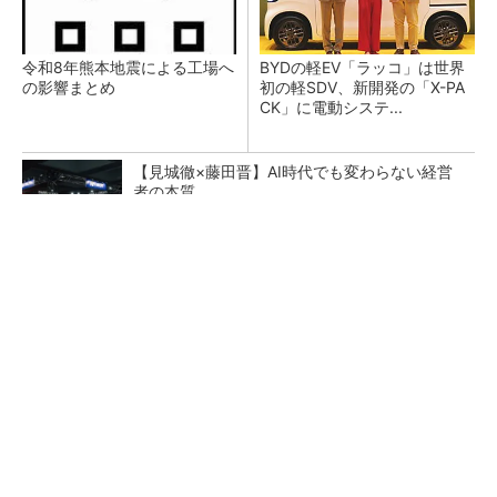
令和8年熊本地震による工場へ
BYDの軽EV「ラッコ」は世界
の影響まとめ
初の軽SDV、新開発の「X-PA
CK」に電動システ...
【見城徹×藤田晋】AI時代でも変わらない経営
者の本質
PR(FINCHI on GOETHE)
フィジカルAIに注力するインテル、組み込み市
場での約40年の実績を生かせるか
矢崎総業がイノベーション拠点を公開、労働集
約型モノづくりのスマート化に向け