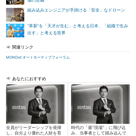
価の意義
組み込みエンジニアが手掛ける「安全」なドローン
“革新”を「天才が生む」と考える日本、「組織で生み
出す」と考える世界
関連リンク
MONOist オートモーティブフォーラム
あなたにおすすめ
全員がリーダーシップを発揮
時代の「最"現場"」に飛び込
し、自分より優れた人財を育
み、当事者として踏み込んで