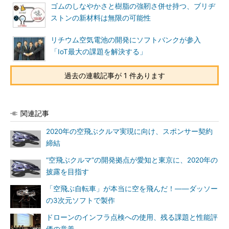
ゴムのしなやかさと樹脂の強靭さ併せ持つ、ブリヂ
ストンの新材料は無限の可能性
リチウム空気電池の開発にソフトバンクが参入
「IoT最大の課題を解決する」
過去の連載記事が 1 件あります
関連記事
2020年の空飛ぶクルマ実現に向け、スポンサー契約
締結
“空飛ぶクルマ”の開発拠点が愛知と東京に、2020年の
披露を目指す
「空飛ぶ自転車」が本当に空を飛んだ！――ダッソー
の3次元ソフトで製作
ドローンのインフラ点検への使用、残る課題と性能評