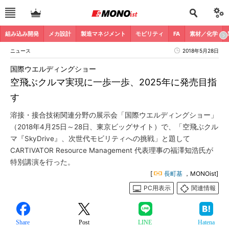
組み込み開発
メカ設計
製造マネジメント
モビリティ
FA
素材／化学
ニュース
2018年5月28日
国際ウエルディングショー
空飛ぶクルマ実現に一歩一歩、2025年に発売目指
す
溶接・接合技術関連分野の展示会「国際ウエルディングショー」
（2018年4月25日～28日、東京ビッグサイト）で、「空飛ぶクル
マ『SkyDrive』、次世代モビリティへの挑戦」と題して
CARTIVATOR Resource Management 代表理事の福澤知浩氏が
特別講演を行った。
[
長町基
，MONOist]
PC用表示
関連情報
Share
Post
LINE
Hatena