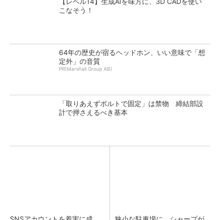
【レベル14】生成AIを味方に、3D CADを使い
こなそう！
64年の歴史が宿るヘッドホン、いい意味で「想
定外」の音質
PR(Marshall Group AB)
「取りあえずボルトで固定」は禁物 締結部設
計で押さえるべき基本
SNSアカウントを着実に成
狭小な駐車場に、シャープが