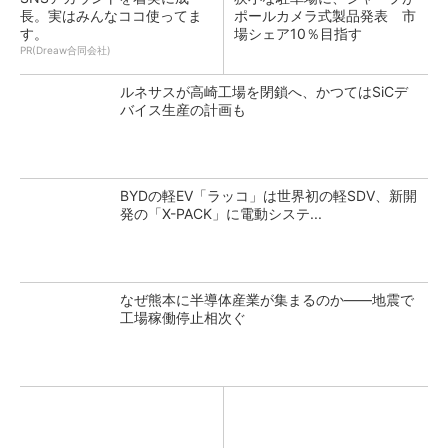
長。実はみんなココ使ってま
ポールカメラ式製品発表 市
す。
場シェア10％目指す
PR(Dreaw合同会社)
ルネサスが高崎工場を閉鎖へ、かつてはSiCデ
バイス生産の計画も
BYDの軽EV「ラッコ」は世界初の軽SDV、新開
発の「X-PACK」に電動システ...
なぜ熊本に半導体産業が集まるのか――地震で
工場稼働停止相次ぐ