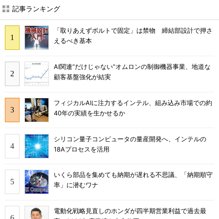
記事ランキング
「取りあえずボルトで固定」は禁物 締結部設計で押さ
えるべき基本
AI関連“だけじゃない”オムロンの制御機器事業、地道な
顧客基盤強化が結実
フィジカルAIに注力するインテル、組み込み市場での約
40年の実績を生かせるか
シリコン量子コンピュータの量産開発へ、インテルの
18Aプロセスを活用
いくら部品を集めても納期が遅れる不思議、「納期順守
率」に潜むワナ
電動化戦略見直しのホンダが四半期営業利益で過去最