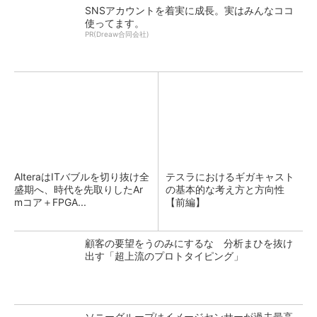
SNSアカウントを着実に成長。実はみんなココ
使ってます。
PR(Dreaw合同会社)
AlteraはITバブルを切り抜け全
テスラにおけるギガキャスト
盛期へ、時代を先取りしたAr
の基本的な考え方と方向性
mコア＋FPGA...
【前編】
顧客の要望をうのみにするな 分析まひを抜け
出す「超上流のプロトタイピング」
ソニーグループはイメージセンサーが過去最高