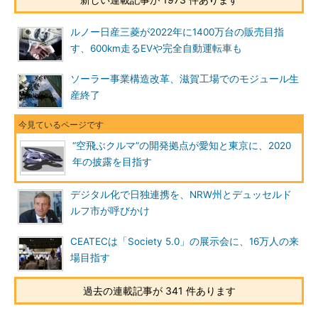
ルノー日産三菱が2022年に1400万台の販売目指
す、600km走るEVや完全自動運転車も
ソーラー事業構造改革、滋賀工場でのモジュール生
産終了
“空飛ぶクルマ”の開発拠点が愛知と東京に、2020
年の披露を目指す
デジタル化で日独連携を、NRW州とデュッセルド
ルフ市が呼びかけ
CEATECは「Society 5.0」の展示会に、16万人の来
場目指す
過去の連載記事が 341 件あります