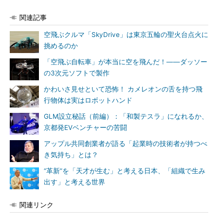
関連記事
空飛ぶクルマ「SkyDrive」は東京五輪の聖火台点火に
挑めるのか
「空飛ぶ自転車」が本当に空を飛んだ！――ダッソー
の3次元ソフトで製作
かわいさ見せといて恐怖！ カメレオンの舌を持つ飛
行物体は実はロボットハンド
GLM設立秘話（前編）：「和製テスラ」になれるか、
京都発EVベンチャーの苦闘
アップル共同創業者が語る「起業時の技術者が持つべ
き気持ち」とは？
“革新”を「天才が生む」と考える日本、「組織で生み
出す」と考える世界
関連リンク