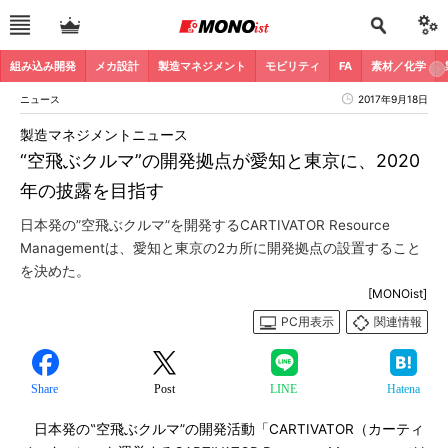
組み込み開発
メカ設計
製造マネジメント
モビリティ
FA
素材／化学
ニュース
2017年9月18日
製造マネジメントニュース
“空飛ぶクルマ”の開発拠点が愛知と東京に、2020
年の披露を目指す
日本発の”空飛ぶクルマ”を開発するCARTIVATOR Resource
Managementは、愛知と東京の2カ所に開発拠点の設置すること
を決めた。
[MONOist]
PC用表示
関連情報
Share
Post
LINE
Hatena
日本発の‟空飛ぶクルマ”の開発活動「CARTIVATOR（カーティ