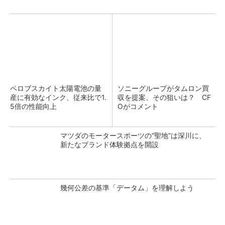
ペロブスカイト太陽電池の量
ソニーグループがタムロン買
産に有効なインク、従来比で1.
収を提案、その狙いは？ CF
5倍の性能向上
Oがコメント
マツダのモータースポーツの“聖地”は深川に、
新たなブランド体験拠点を開設
幾何公差の基準「データム」を理解しよう