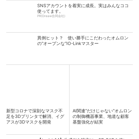
SNSアカウントを着実に成長。実はみんなココ
使ってます。
PR(Dreaw合同会社)
異例ヒット？ 使い勝手にこだわったオムロン
の“オープンな”IO-Linkマスター
新型コロナで深刻なマスク不
AI関連“だけじゃない”オムロン
足を3Dプリンタで解消、イグ
の制御機器事業、地道な顧客
アスが3Dマスクを開発
基盤強化が結実