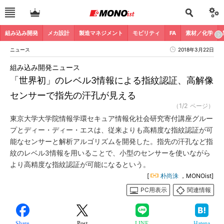
組み込み開発
メカ設計
製造マネジメント
モビリティ
FA
素材／化学
ニュース
2018年3月22日
組み込み開発ニュース
「世界初」のレベル3情報による指紋認証、高解像
センサーで指先の汗孔が見える
（1/2 ページ）
東京大学大学院情報学環セキュア情報化社会研究寄付講座グルー
プとディー・ディー・エスは、従来よりも高精度な指紋認証が可
能なセンサーと解析アルゴリズムを開発した。指先の汗孔など指
紋のレベル3情報を用いることで、小型のセンサーを使いながら
より高精度な指紋認証が可能になるという。
[
朴尚洙
，MONOist]
PC用表示
関連情報
Share
Post
LINE
Hatena