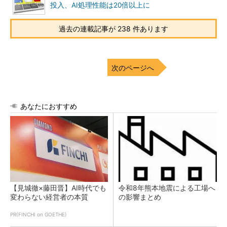
投入、AI処理性能は20倍以上に
過去の連載記事が 238 件あります
次のページへ
あなたにおすすめ
【見城徹×藤田晋】AI時代でも
令和8年熊本地震による工場へ
変わらない経営者の本質
の影響まとめ
PR(FINCHI on GOETHE)