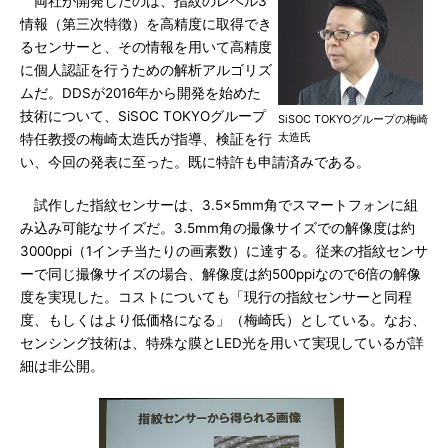
両社が開発したのは、指紋のレベル3
情報（第三次特徴）を高精度に取得でき
るセンサーと、その情報を用いて高精度
に個人認証を行うための解析アルゴリズ
ムだ。DDSが2016年から開発を始めた
技術について、SiSOC TOKYOグループ
SiSOC TOKYOグループの梅崎
太造氏
特任教授の梅崎太造氏が指導、検証を行
い、今回の発表に至った。既に特許も申請済みである。
試作した指紋センサーは、3.5×5mm角でスマートフォンに組
み込み可能なサイズだ。3.5mm角の撮像サイズでの解像度は約
3000ppi（1インチ当たりの画素数）に達する。従来の指紋センサ
ーで同じ撮像サイズの場合、解像度は約500ppiなので6倍の解像
度を実現した。コストについても「現行の指紋センサーと同程
度、もしくはより低価格になる」（梅崎氏）としている。なお、
センシング技術は、特殊な膜とLED光を用いて実現しているが詳
細は非公開。