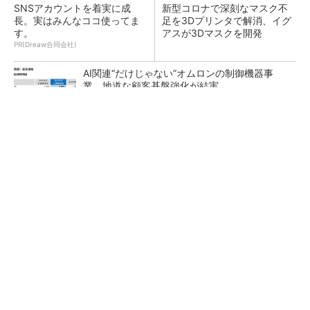
SNSアカウントを着実に成
新型コロナで深刻なマスク不
長。実はみんなココ使ってま
足を3Dプリンタで解消、イグ
す。
アスが3Dマスクを開発
PR(Dreaw合同会社)
AI関連“だけじゃない”オムロンの制御機器事
業、地道な顧客基盤強化が結実
【レベル14】生成AIを味方に、3D CADを使い
こなそう！
「取りあえずボルトで固定」は禁物 締結部設
計で押さえるべき基本