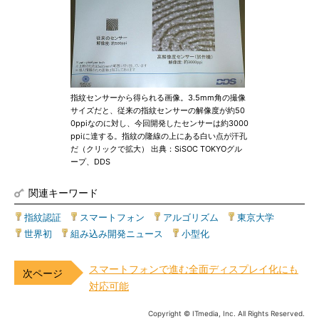
指紋センサーから得られる画像。3.5mm角の撮像
サイズだと、従来の指紋センサーの解像度が約50
0ppiなのに対し、今回開発したセンサーは約3000
ppiに達する。指紋の隆線の上にある白い点が汗孔
だ（クリックで拡大） 出典：SiSOC TOKYOグル
ープ、DDS
関連キーワード
指紋認証
|
スマートフォン
|
アルゴリズム
|
東京大学
|
世界初
|
組み込み開発ニュース
|
小型化
スマートフォンで進む全面ディスプレイ化にも
対応可能
Copyright © ITmedia, Inc. All Rights Reserved.