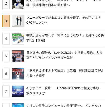
場、現場稼働で日本の勝ち筋へ
ソニーグループがタムロン買収を提案、その狙いは？
CFOがコメント
機械設計者が思わず「簡単に言うなや！」と身構える要
求6選【前編】
日立建機の新社名「LANDCROS」を世界に発信、大谷
選手がブランドアンバサダー就任
「取りあえずボルトで固定」は禁物 締結部設計で押さ
えるべき基本
AIがサイバー攻撃――OpenAIやClaudeで相次ぐ事態、
波及リスクは
シリコン量子コンピュータの量産開発へ、インテルの