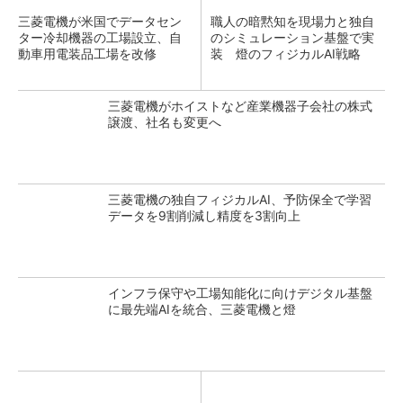
三菱電機が米国でデータセン
職人の暗黙知を現場力と独自
ター冷却機器の工場設立、自
のシミュレーション基盤で実
動車用電装品工場を改修
装 燈のフィジカルAI戦略
三菱電機がホイストなど産業機器子会社の株式
譲渡、社名も変更へ
三菱電機の独自フィジカルAI、予防保全で学習
データを9割削減し精度を3割向上
インフラ保守や工場知能化に向けデジタル基盤
に最先端AIを統合、三菱電機と燈