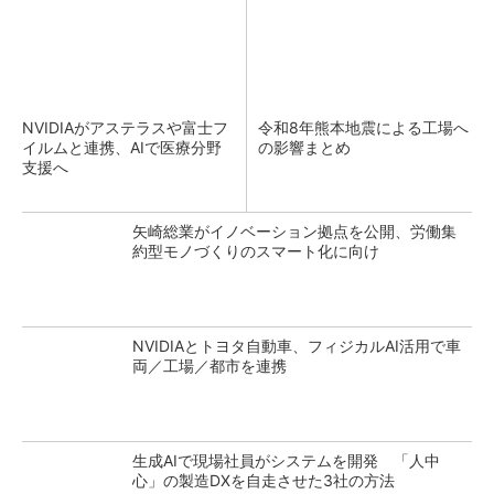
NVIDIAがアステラスや富士フ
令和8年熊本地震による工場へ
イルムと連携、AIで医療分野
の影響まとめ
支援へ
矢崎総業がイノベーション拠点を公開、労働集
約型モノづくりのスマート化に向け
NVIDIAとトヨタ自動車、フィジカルAI活用で車
両／工場／都市を連携
生成AIで現場社員がシステムを開発 「人中
心」の製造DXを自走させた3社の方法