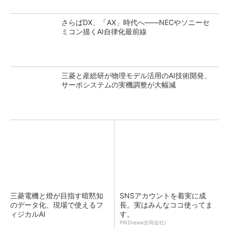
さらばDX、「AX」時代へ――NECやソニーセ
ミコン描くAI自律化最前線
三菱と産総研が物理モデル活用のAI技術開発、
サーボシステムの実機調整が大幅減
三菱電機と燈が目指す暗黙知
SNSアカウントを着実に成
のデータ化、現場で使えるフ
長。実はみんなココ使ってま
ィジカルAI
す。
PR(Dreaw合同会社)