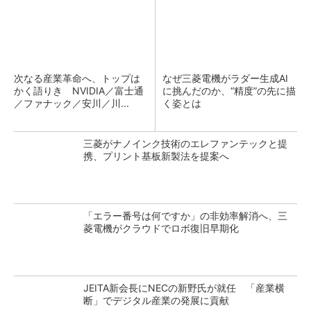
次なる産業革命へ、トップは
なぜ三菱電機がラダー生成AI
かく語りき NVIDIA／富士通
に挑んだのか、“精度”の先に描
／ファナック／安川／川...
く姿とは
三菱がナノインク技術のエレファンテックと提
携、プリント基板新製法を提案へ
「エラー番号は何ですか」の非効率解消へ、三
菱電機がクラウドでロボ復旧早期化
JEITA新会長にNECの新野氏が就任 「産業横
断」でデジタル産業の発展に貢献