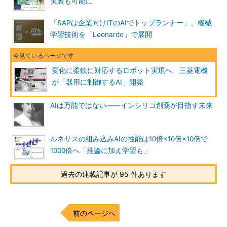
実装も可能に
「SAPは企業向けITのAIでトップランナー」、機械
学習技術を「Leonardo」で展開
変化に柔軟に対応するロボット実現へ、三菱電機
が「器用に制御するAI」開発
AIは万能ではない――インシリコ創薬が目指す未来
ルネサスの組み込みAIの性能は10倍×10倍×10倍で
1000倍へ「推論に加え学習も」
過去の連載記事が 95 件あります
前のページへ