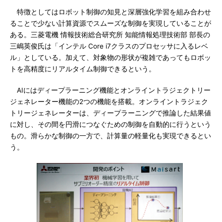
特徴としてはロボット制御の知見と深層強化学習を組み合わせ
ることで少ない計算資源でスムーズな制御を実現していることが
ある。三菱電機 情報技術総合研究所 知能情報処理技術部 部長の
三嶋英俊氏は「インテル Core i7クラスのプロセッサに入るレベ
ル」としている。加えて、対象物の形状が複雑であってもロボッ
トを高精度にリアルタイム制御できるという。
AIにはディープラーニング機能とオンライントラジェクトリー
ジェネレーター機能の2つの機能を搭載。オンライントラジェク
トリージェネレーターは、ディープラーニングで推論した結果値
に対し、その間を円滑につなぐための制御を自動的に行うという
もの。滑らかな制御の一方で、計算量の軽量化も実現できるとい
う。