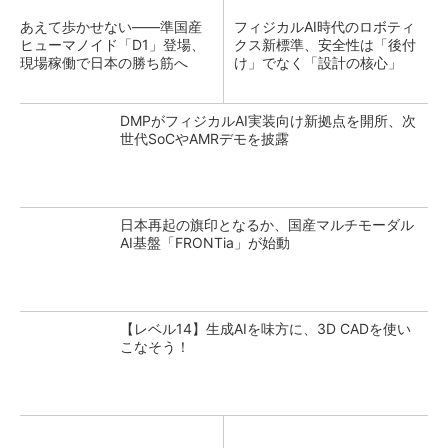
あえて歩かせない――準国産
フィジカルAI時代のロボティ
ヒューマノイド「D1」登場、
クス新標準、安全性は「後付
現場稼働で日本の勝ち筋へ
け」でなく「設計の核心」
DMPがフィジカルAI実装向け新拠点を開所、次
世代SoCやAMRデモを披露
日本再起の旗印となるか、国産マルチモーダル
AI基盤「FRONTia」が始動
【レベル14】生成AIを味方に、3D CADを使い
こなそう！