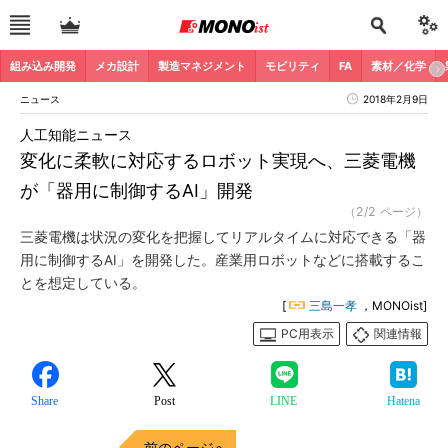
組み込み開発
メカ設計
製造マネジメント
モビリティ
FA
素材／化学
ニュース
2018年2月9日
人工知能ニュース
変化に柔軟に対応するロボット実現へ、三菱電機
が「器用に制御するAI」開発
（2/2 ページ）
三菱電機は状況の変化を把握してリアルタイムに対応できる「器
用に制御するAI」を開発した。産業用ロボットなどに搭載するこ
とを想定している。
[
三島一孝
，MONOist]
PC用表示
関連情報
Share
Post
LINE
Hatena
前のページへ