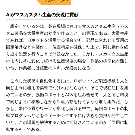
AIがマスカスタム生産の実現に貢献
想定しているのは、製造現場におけるマスカスタム生産（カス
タム製品を大量生産の効率で作ること）の実現である。大量生産
であれば、ロボットを活用する場合でも、部品に合わせて専用の
固定治具などを製作し、位置精度を確保した上で、同じ動作を繰
り返す設定を行うことで問題なかった。しかしマスカスタム生産
のように常に変化し続ける生産現場の場合、作業の標準化が難し
い他、作業者には複数のスキルが必要になる。
こうした状況を自動化するには、ロボットなど製造機械も人と
同じように器用で柔軟でなければならない。そこで現在注目を集
めているのが、協働ロボットとAGVを組み合せて、人と同じ環境
で同じように移動しながら生産活動を行うような取り組みだ。し
かし、常に位置やワークが変化し続ける中で、毎回ロボットの制
御プログラムなどをティーチングするには大きな負担が発生して
いた。この課題を解決するために期待されているのが「器用に制
御するAI」である。