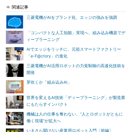
関連記事
三菱電機がAIをブランド化、エッジの強みを強調
「コンパクトな人工知能」実現へ、組み込み機器でデ
ィープラーニング
AIでエッジをリッチに、元祖スマートファクトリー
「e-F@ctory」の進化
三菱電機がAI活用ロボットの力覚制御の高速化技術を
開発
芽吹くか「組み込みAI」
世界を変えるAI技術「ディープラーニング」が製造業
にもたらすインパクト
機械は人の仕事を奪わない、“人とロボットがともに
働く現場”が拡大へ
いまさら聞けない産業用ロボット入門〔前編〕