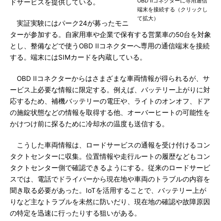
OBD IIコネクターに専用通信
ドサービスを提供している。
端末を接続する（クリックし
て拡大）
実証実験にはパーク24が募ったモニ
ターが参加する。自家用車や企業で保有する営業車の50台を対象
とし、整備などで使うOBD IIコネクターへ専用の通信端末を接続
する。端末にはSIMカードを内蔵している。
OBD IIコネクターからはさまざまな車両情報が得られるが、サ
ービス上必要な情報に限定する。例えば、バッテリー上がりに対
応するため、補機バッテリーの電圧や、ライトのオンオフ、ドア
の施錠状態などの情報を取得する他、オーバーヒートの可能性を
かけつけ前に探るために冷却水の温度も送信する。
こうした車両情報は、ロードサービスの通報を受け付けるコン
タクトセンターに収集。位置情報や走行ルートの履歴などもコン
タクトセンター側で確認できるようにする。従来のロードサービ
スでは、電話でドライバーから現在地や車両のトラブルの内容を
聞き取る必要があった。IoTを活用することで、バッテリー上が
りなど主なトラブルを未然に防いだり、現在地の確認や故障原因
の特定を迅速に行ったりする狙いがある。