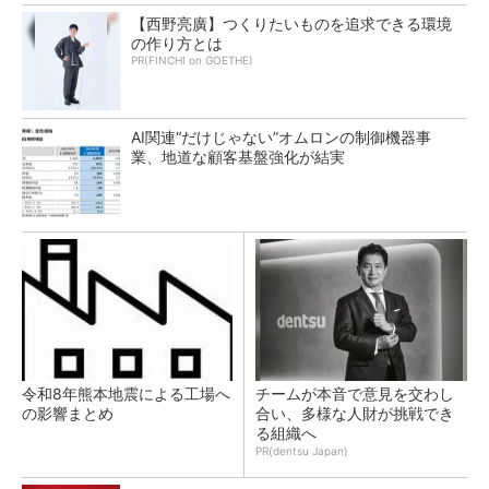
【西野亮廣】つくりたいものを追求できる環境
の作り方とは
PR(FINCHI on GOETHE)
AI関連“だけじゃない”オムロンの制御機器事
業、地道な顧客基盤強化が結実
令和8年熊本地震による工場へ
チームが本音で意見を交わし
の影響まとめ
合い、多様な人財が挑戦でき
る組織へ
PR(dentsu Japan)