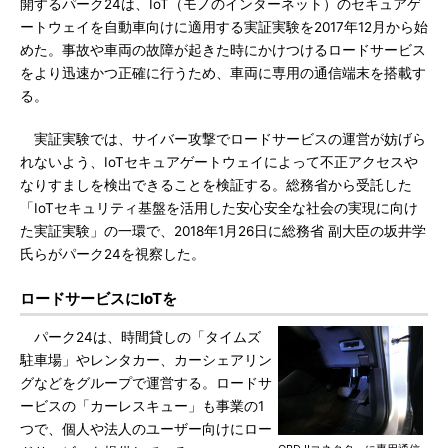
開するパーク24は、IoT（モノのインターネット）のセキュアゲ
ートウェイを自動車向けに適用する実証実験を2017年12月から始
めた。事故や車両の故障が起きた時にかけつけるロードサービス
をより迅速かつ正確に行うため、車両に専用の通信端末を搭載す
る。
実証実験では、サイバー攻撃でロードサービスの運営が妨げら
れないよう、IoTセキュアゲートウェイによって不正アクセスや
なりすましを検出できることを検証する。総務省から受託した
「IoTセキュリティ基盤を活用した安心安全な社会の実現に向け
た実証実験」の一環で、2018年1月26日に総務省 副大臣の坂井学
氏らがパーク24を視察した。
ロードサービスにIoTを
パーク24は、時間貸しの「タイムズ
駐車場」やレンタカー、カーシェアリン
グなどをグループで運営する。ロードサ
ービスの「カーレスキュー」も事業の1
つで、個人や法人のユーザー向けにロー