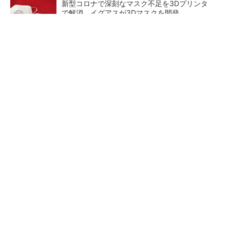
新型コロナで深刻なマスク不足を3Dプリンタ
で解消、イグアスが3Dマスクを開発
【レベル14】生成AIを味方に、3D CADを使い
こなそう！
狭小な駐車場に、シャープがポールカメラ式製
品発表 市場シェア10％目指す