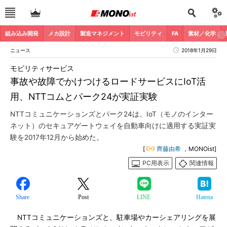
組み込み開発
メカ設計
製造マネジメント
モビリティ
FA
素材／化学
ニュース
2018年1月29日
モビリティサービス
事故や故障でかけつけるロードサービスにIoT活
用、NTTコムとパーク24が実証実験
NTTコミュニケーションズとパーク24は、IoT（モノのインター
ネット）のセキュアゲートウェイを自動車向けに適用する実証実
験を2017年12月から始めた。
[
齊藤由希
，MONOist]
PC用表示
関連情報
Share
Post
LINE
Hatena
NTTコミュニケーションズと、駐車場やカーシェアリングを展