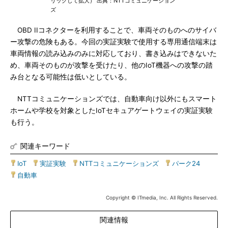
リックして拡大） 出典：NTTコミュニケーション
ズ
OBD IIコネクターを利用することで、車両そのものへのサイバ
ー攻撃の危険もある。今回の実証実験で使用する専用通信端末は
車両情報の読み込みのみに対応しており、書き込みはできないた
め、車両そのものが攻撃を受けたり、他のIoT機器への攻撃の踏
み台となる可能性は低いとしている。
NTTコミュニケーションズでは、自動車向け以外にもスマート
ホームや学校を対象としたIoTセキュアゲートウェイの実証実験
も行う。
関連キーワード
IoT
|
実証実験
|
NTTコミュニケーションズ
|
パーク24
|
自動車
Copyright © ITmedia, Inc. All Rights Reserved.
関連情報