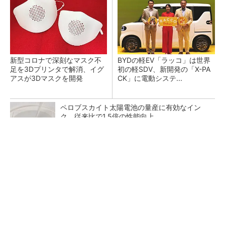
新型コロナで深刻なマスク不
BYDの軽EV「ラッコ」は世界
足を3Dプリンタで解消、イグ
初の軽SDV、新開発の「X-PA
アスが3Dマスクを開発
CK」に電動システ...
ペロブスカイト太陽電池の量産に有効なイン
ク、従来比で1.5倍の性能向上
【西野亮廣】つくりたいものを追求できる環境
の作り方とは
PR(FINCHI on GOETHE)
【レベル14】生成AIを味方に、3D CADを使い
こなそう！