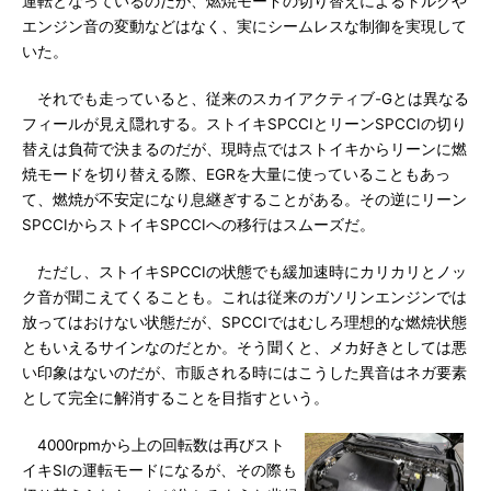
運転となっているのだが、燃焼モードの切り替えによるトルクや
エンジン音の変動などはなく、実にシームレスな制御を実現して
いた。
それでも走っていると、従来のスカイアクティブ-Gとは異なる
フィールが見え隠れする。ストイキSPCCIとリーンSPCCIの切り
替えは負荷で決まるのだが、現時点ではストイキからリーンに燃
焼モードを切り替える際、EGRを大量に使っていることもあっ
て、燃焼が不安定になり息継ぎすることがある。その逆にリーン
SPCCIからストイキSPCCIへの移行はスムーズだ。
ただし、ストイキSPCCIの状態でも緩加速時にカリカリとノッ
ク音が聞こえてくることも。これは従来のガソリンエンジンでは
放ってはおけない状態だが、SPCCIではむしろ理想的な燃焼状態
ともいえるサインなのだとか。そう聞くと、メカ好きとしては悪
い印象はないのだが、市販される時にはこうした異音はネガ要素
として完全に解消することを目指すという。
4000rpmから上の回転数は再びスト
イキSIの運転モードになるが、その際も