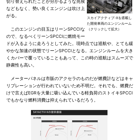
切り替えられたことが分かるような兆候
などもなく、勢い良くエンジンは吹け上
がる。
スカイアクティブ-Xを搭載し
た開発車両のエンジンルーム
このエンジンの目玉はリーンSPCCIな
（クリックして拡大）
ので、なるべくリーンSPCCIに燃焼モー
ドが入るように走ろうとしてみた。現時点では巡航や、とても緩
やかな加速の状態でリーンSPCCIとなる。エンジンルームを大き
くカバーで覆っていることもあって、この時の巡航はスムーズで
静粛性も高い。
メーターパネルは市販のアクセラのものだが燃費計などはキャ
リブレーションが行われていないため不明だ。それでも、燃費だ
けで言えばEGRを大量に吸い込んでいる軽負荷のストイキSPCCI
でもかなり燃料消費は抑えられているだろう。