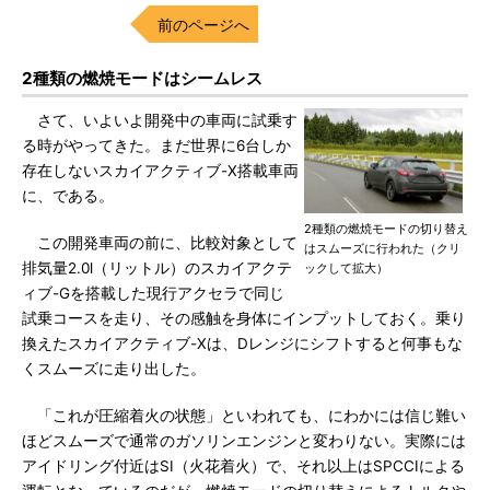
前のページへ
2種類の燃焼モードはシームレス
さて、いよいよ開発中の車両に試乗す
る時がやってきた。まだ世界に6台しか
存在しないスカイアクティブ-X搭載車両
に、である。
2種類の燃焼モードの切り替え
この開発車両の前に、比較対象として
はスムーズに行われた（クリ
排気量2.0l（リットル）のスカイアクテ
ックして拡大）
ィブ-Gを搭載した現行アクセラで同じ
試乗コースを走り、その感触を身体にインプットしておく。乗り
換えたスカイアクティブ-Xは、Dレンジにシフトすると何事もな
くスムーズに走り出した。
「これが圧縮着火の状態」といわれても、にわかには信じ難い
ほどスムーズで通常のガソリンエンジンと変わりない。実際には
アイドリング付近はSI（火花着火）で、それ以上はSPCCIによる