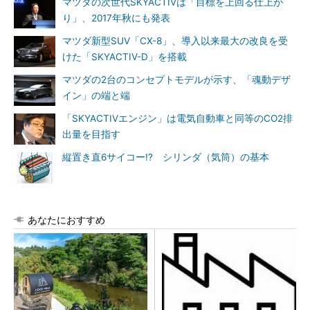
マツダの次世代SKYACTIVは「目標を上回る仕上が
り」、2017年秋にも発表
マツダ新型SUV「CX-8」、導入以来最大の改良を受
けた「SKYACTIV-D」を搭載
マツダの2台のコンセプトモデルが示す、「魂動デザ
イン」の端と端
「SKYACTIVエンジン」は電気自動車と同等のCO2排
出量を目指す
縦置き直6サイコー!? シリンダ（気筒）の基本
あなたにおすすめ