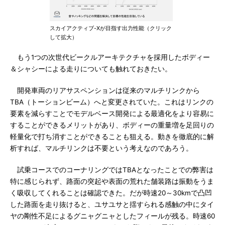
スカイアクティブ-Xが目指す出力性能（クリック
して拡大）
もう1つの次世代ビークルアーキテクチャを採用したボディー
＆シャシーによる走りについても触れておきたい。
開発車両のリアサスペンションは従来のマルチリンクから
TBA（トーションビーム）へと変更されていた。これはリンクの
要素を減らすことでモデルベース開発による最適化をより容易に
することができるメリットがあり、ボディーの重量増を足回りの
軽量化で打ち消すことができることも狙える。動きを徹底的に解
析すれば、マルチリンクは不要という考えなのであろう。
試乗コースでのコーナリングではTBAとなったことでの弊害は
特に感じられず、路面の突起や表面の荒れた舗装路は振動をうま
く吸収してくれることは確認できた。だが時速20～30kmで凸凹
した路面を走り抜けると、ユサユサと揺すられる感触の中にタイ
ヤの剛性不足によるグニャグニャとしたフィールが残る。時速60