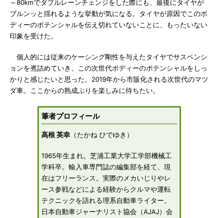
～80kmでダブルレーンチェンジをした際にも、最後にタイヤが
ブルンッと揺れるような挙動が気になる。タイヤが原因でこのボ
ディーのポテンシャルを伝え切れていないことに、もったいない
印象を受けた。
個人的には従来のケーシング剛性を与えたタイヤでサスペンシ
ョンを煮詰めていき、この次世代ボディーのポテンシャルをしっ
かりと感じたいと思った。2019年から市販化される次世代のマツ
ダ車。ここからの熟成ぶりを楽しみに待ちたい。
筆者プロフィール
高根 英幸
（たかね ひでゆき）
1965年生まれ。芝浦工業大学工学部機械工
学科卒。輸入車専門誌の編集部を経て、現
在はフリーランス。実際のメカいじりやレ
ース参戦などによる経験からクルマや運転
テクニックを語れる理系自動車ライター。
日本自動車ジャーナリスト協会（AJAJ）会