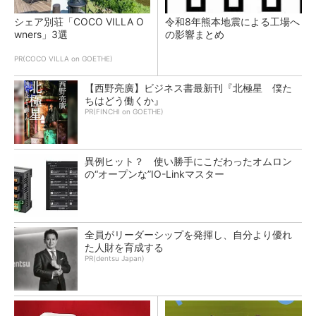
シェア別荘「COCO VILLA O
令和8年熊本地震による工場へ
wners」3選
の影響まとめ
PR(COCO VILLA on GOETHE)
【西野亮廣】ビジネス書最新刊『北極星 僕た
ちはどう働くか』
PR(FINCHI on GOETHE)
異例ヒット？ 使い勝手にこだわったオムロン
の“オープンな”IO-Linkマスター
全員がリーダーシップを発揮し、自分より優れ
た人財を育成する
PR(dentsu Japan)