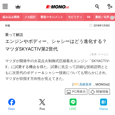
組み込み開発
メカ設計
製造マネジメント
モビリティ
FA
素材／化学
特集
2018年1月9日
乗って解説
エンジンやボディー、シャシーはどう進化する？
マツダSKYACTIV第2世代
（4/4 ページ）
マツダが開発中の火花点火制御式圧縮着火エンジン「SKYACTIV-
X」に試乗する機会を得た。試乗に先立って詳細な技術説明とと
もに次世代のボディー＆シャシー技術についても明らかにされ、
マツダが目指す方向性が見えてきた。
[
高根英幸
，MONOist]
PC用表示
関連情報
Share
Post
LINE
Hatena