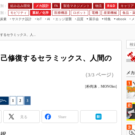
程別：
組み込み開発
メカ設計
製造マネジメント
物流
R＆D
キャリア
FA
業別：
モビリティ
素材／化学
医療機器
ロボット
電機
産業機械
食品・
炭素
サステナ設計
エッジ逆襲
品質
展示会
特集
メ
IoT
AI
ebook
伝承
組み込み開発
CEATEC
読者調査まとめ
編集後記
るセラミックス、人...
JIMTOF
保全
メカ設計
つながるクルマ
組込み/エッジ コンピューティング
ス
 AI
製造マネジメント
5G
展＆IoT/5Gソリューション展
VR／AR
FA
自己修復するセラミックス、人間の
IIFES
モビリティ
フィールドサービス
国際ロボット展
素材／化学
FPGA
メカ
（3/3 ページ）
ジャパンモビリティショー
組み込み画像技術
TECHNO-FRONTIER
[
朴尚洙
，
MONOist
]
組み込みモデリング
人テク展
Windows Embedded
ジへ
1
|
2
|
3
スマート工場EXPO
車載ソフト開発
EdgeTech+
見る
Share
ISO26262
日本ものづくりワールド
無償設計ツール
AUTOMOTIVE WORLD
選択