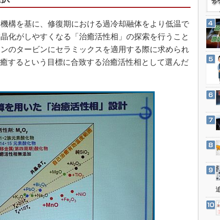
3Dプリンタ
産業オープンネット展
デジタルツインとCAE
機構を基に、修復期における過冷却融体をより低温で
S＆OP
結晶化がしやすくなる「治癒活性相」の探索を行うこと
ジンのタービンにセラミックスを適用する際に求められ
インダストリー4.0
己治癒するという目標に合致する治癒活性相として選んだ
イノベーション
。
製造業ビッグデータ
メイドインジャパン
植物工場
知財マネジメント
海外生産
グローバル設計・開発
制御セキュリティ
新型コロナへの対応