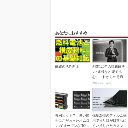
あなたにおすすめ
触媒の活性向上
創業125年の課題解決
力×多様な才能で挑
む、これからの電通
PR(dentsu Japan)
異例ヒット？ 使い勝
強度20倍のフィルム採
手にこだわったオムロ
用で折り目が目立ちに
ンの“オープンな”IO-L
くい折りたたみスマホ