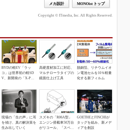
メカ設計
MONOist トップ
Copyright © ITmedia, Inc. All Rights Reserved.
BYDの軽EV「ラッ
高硬度材加工に対応、
脱銅箔、リチウムイオ
コ」は世界初の軽SD
マルチローラタイプの
ン電池セルを10％軽量
V、新開発の「X-PAC
鏡面仕上げ工具
化する新フィルム
K」に電動システ...
現場の「生の声」に耳
スズキの「R06A型」
GOETHEとFINCHIが
を傾け、真の解決策を
エンジン搭載車50万台
タッグを組み、新メデ
生み出していく
がリコール、「スペー
ィアを創設