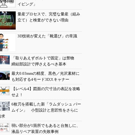
イピング」
量産プロセスで、完璧な量産（組み
立て）と検査ができない理由
3D技術が変えた「靴選び」の常識
「取りあえずボルトで固定」は禁物
締結部設計で押さえるべき基本
最大0.03mmの精度、黒色／光沢素材に
も対応する4モード3Dスキャナー
【レベル4】図面の穴寸法の表記を攻略
せよ！
6枚刃を搭載した新「ラムダッシュ パー
ムイン」 小型設計と意匠性をさらに
追求
弱い部分が1箇所でもあると台無しに、
液晶リペア装置の失敗事例