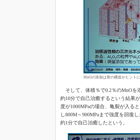
MnOの添加は骨の構造がヒントに
そして、体積％で0.2％のMnOを
約10分で自己治癒するという結果
度が1000MPaの場合、亀裂が入る
し800M～900MPaまで強度を回
約1分で自己治癒したという。