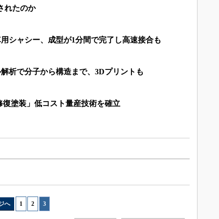
されたのか
車用シャシー、成型が1分間で完了し高速接合も
ル解析で分子から構造まで、3Dプリントも
修復塗装」低コスト量産技術を確立
ジへ
1
|
2
|
3