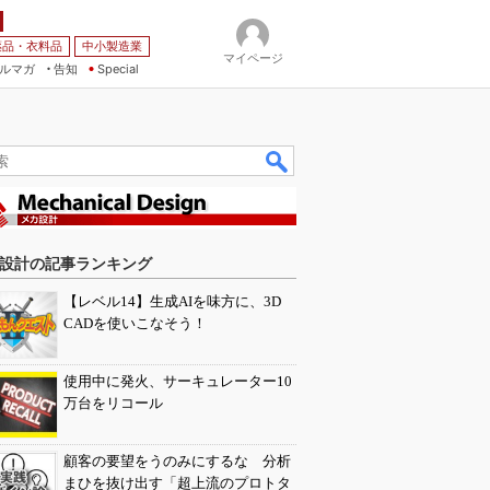
薬品・衣料品
中小製造業
マイページ
ルマガ
告知
Special
設計の記事ランキング
【レベル14】生成AIを味方に、3D
CADを使いこなそう！
使用中に発火、サーキュレーター10
万台をリコール
顧客の要望をうのみにするな 分析
まひを抜け出す「超上流のプロトタ