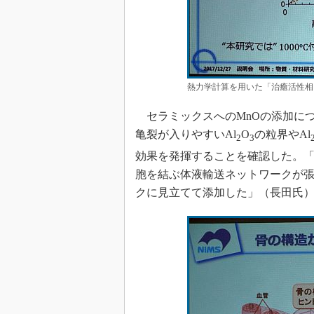
熱力学計算を用いた「治癒活性相」
セラミックスへのMnOの添加に
亀裂が入りやすいAl
O
の粒界やAl
2
3
効果を発揮することを確認した。
胞を結ぶ体液輸送ネットワークが張
クに見立てて添加した」（長田氏