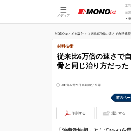
工
産
メディア
脱
つながる技術
AI×技術
MONOist
>
メカ設計
>
従来比6万倍の速さで自己修復す
つながる工場
AI×設備
つながるサービ
Physical
材料技術
従来比6万倍の速さで
骨と同じ治り方だった
2017年12月28日 06時00分 公開
前のペー
印刷する
通知する
「治癒活性相」としてMnOを