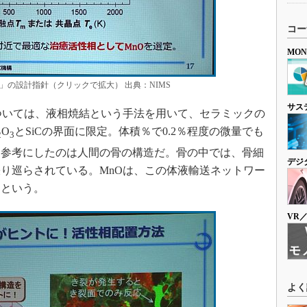
コー
MO
の設計指針（クリックで拡大） 出典：NIMS
サス
ついては、液相焼結という手法を用いて、セラミックの
O
とSiCの界面に限定。体積％で0.2％程度の微量でも
2
3
「参考にしたのは人間の骨の構造だ。骨の中では、骨細
デジ
り巡らされている。MnOは、この体液輸送ネットワー
）という。
VR
よく