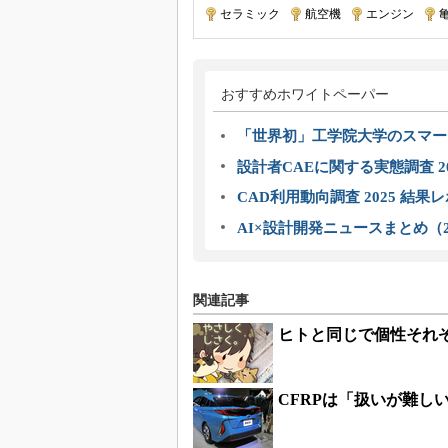
セラミック
|
航空機
|
エンジン
|
おすすめホワイトペーパー
「世界初」工学院大学のスマー
設計者CAEに関する実態調査 2
CAD利用動向調査 2025 結果
AI×設計開発ニュースまとめ（2
関連記事
ヒトと同じで個性それ
CFRPは「扱いが難し