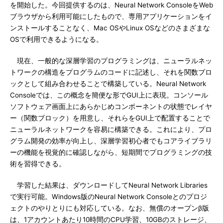
を開始した。今回提供するのは、Neural Network ConsoleをWeb
ブラウザから利用可能にしたもので、専用アプリケーションをイ
ンストールすることなく、Mac OSやLinux OSなどのさまざまな
OSで利用できるようになる。
現在、一般的な深層学習のプログラミングは、ニューラルネッ
トワークの構造をプログラムのコードに記述し、それを関数ブロ
ックとして組み合わせることで構築している。Neural Network
Consoleでは、この概念を簡便な形でGUI上に表現。コンソール
ソフトウェア画面上にあらかじめコンポーネントの状態でレイヤ
ー（関数ブロック）を用意し、それらをGUI上で配置することで
ニューラルネットワークを容易に構築できる。これにより、プロ
グラム開発の効率が向上し、深層学習初心者でもコアライブラリ
ーの機能を視覚的に確認しながら、短期間でプログラミングの技
術を習得できる。
学習した結果は、ダウンロードしてNeural Network Libraries
で実行可能。Windows版のNeural Network Consoleとのプロジ
ェクトのやりとりにも対応している。なお、無償のオープンβ版
は、1アカウントあたり10時間のCPU学習、10GBのストレージ、