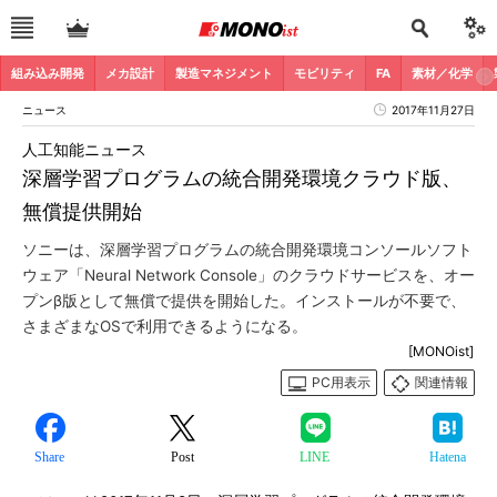
組み込み開発
メカ設計
製造マネジメント
モビリティ
FA
素材／化学
ニュース
2017年11月27日
人工知能ニュース
深層学習プログラムの統合開発環境クラウド版、
無償提供開始
ソニーは、深層学習プログラムの統合開発環境コンソールソフト
ウェア「Neural Network Console」のクラウドサービスを、オー
プンβ版として無償で提供を開始した。インストールが不要で、
さまざまなOSで利用できるようになる。
[MONOist]
PC用表示
関連情報
Share
Post
LINE
Hatena