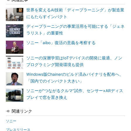
世界を変えるAI技術「ディープラーニング」が製造業
にもたらすインパクト
ディープラーニングの事業活用を可能にする「ジェネ
ラリスト」の重要性
ソニー「aibo」復活の意義を考察する
ソニーの深層学習はIoTデバイスの開発に最適、ノン
プログラミング開発環境も提供
Windows版Chainerのビルド済みバイナリを配布へ、
「国内でのインパクト大きい」
ソニーが“つながるクルマ”試作、センサー×ARディス
プレイで窓を置き換え
関連リンク
ソニー
プレスリリース