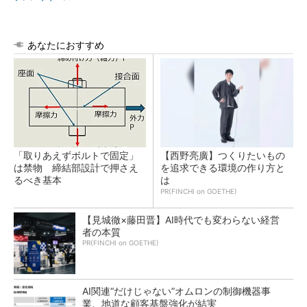
あなたにおすすめ
「取りあえずボルトで固定」
【西野亮廣】つくりたいもの
は禁物 締結部設計で押さえ
を追求できる環境の作り方と
るべき基本
は
PR(FINCHI on GOETHE)
【見城徹×藤田晋】AI時代でも変わらない経営
者の本質
PR(FINCHI on GOETHE)
AI関連“だけじゃない”オムロンの制御機器事
業、地道な顧客基盤強化が結実