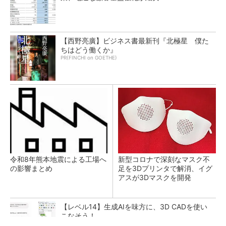
【西野亮廣】ビジネス書最新刊『北極星 僕た
ちはどう働くか』
PR(FINCHI on GOETHE)
令和8年熊本地震による工場へ
新型コロナで深刻なマスク不
の影響まとめ
足を3Dプリンタで解消、イグ
アスが3Dマスクを開発
【レベル14】生成AIを味方に、3D CADを使い
こなそう！