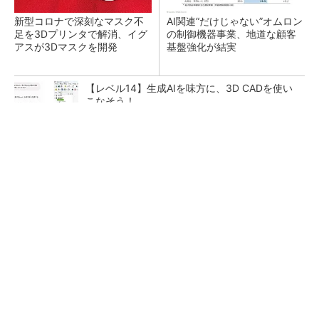
新型コロナで深刻なマスク不
AI関連“だけじゃない”オムロン
足を3Dプリンタで解消、イグ
の制御機器事業、地道な顧客
アスが3Dマスクを開発
基盤強化が結実
【レベル14】生成AIを味方に、3D CADを使い
こなそう！
GOETHEとFINCHIがタッグを組み、新メディ
アを創設
PR(FINCHI on GOETHE)
「取りあえずボルトで固定」は禁物 締結部設
計で押さえるべき基本