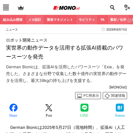
組み込み開発
メカ設計
製造マネジメント
モビリティ
FA
素材／化学
ニュース
2025年6月11日
ロボット開発ニュース
実世界の動作データを活用する拡張AI搭載のパワ
ースーツを発売
German Bionicは、拡張AIを活用したパワースーツ「Exia」を発
売した。さまざまな分野で収集した数十億件の実世界の動作デー
タを活用し、最大38kgの持ち上げを支援する。
[MONOist]
PC用表示
関連情報
Share
Post
LINE
Hatena
German Bionicは2025年5月27日（現地時間）、拡張AI（人工