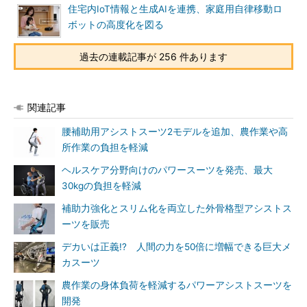
住宅内IoT情報と生成AIを連携、家庭用自律移動ロ
ボットの高度化を図る
過去の連載記事が 256 件あります
関連記事
腰補助用アシストスーツ2モデルを追加、農作業や高
所作業の負担を軽減
ヘルスケア分野向けのパワースーツを発売、最大
30kgの負担を軽減
補助力強化とスリム化を両立した外骨格型アシストス
ーツを販売
デカいは正義!? 人間の力を50倍に増幅できる巨大メ
カスーツ
農作業の身体負荷を軽減するパワーアシストスーツを
開発