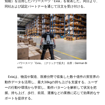
知能）を活用したパワースーツ「Exia」を発表した。同日より、
同社および認定パートナーを通じて注文を受け付ける。
パワースーツ「Exia」［クリックで拡大］ 出所：German Bi
onic
Exiaは、物流や製造、医療分野で収集した数十億件の実世界の
動作データを活用し、最大38kgの持ち上げを支援する。ユーザ
ーの行動や環境から学習し、動作パターンを解析して状況を把
握。持ち上げ、歩行、前屈、運搬などの業務に応じて効果的なサ
ポートを提供する。