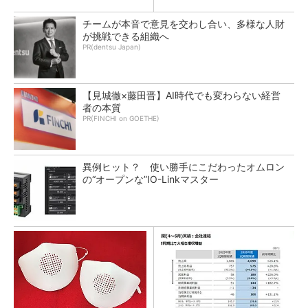
チームが本音で意見を交わし合い、多様な人財
が挑戦できる組織へ
PR(dentsu Japan)
【見城徹×藤田晋】AI時代でも変わらない経営
者の本質
PR(FINCHI on GOETHE)
異例ヒット？ 使い勝手にこだわったオムロン
の“オープンな”IO-Linkマスター