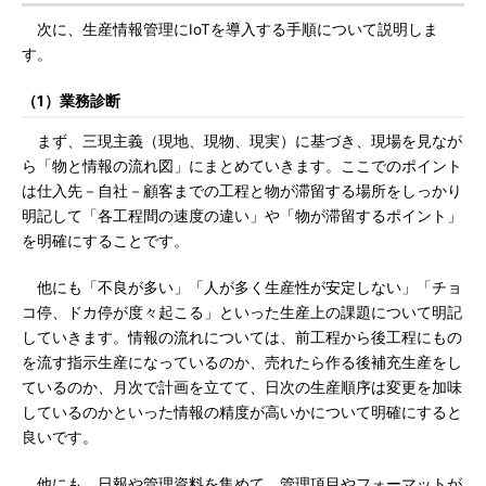
次に、生産情報管理にIoTを導入する手順について説明しま
す。
（1）業務診断
まず、三現主義（現地、現物、現実）に基づき、現場を見なが
ら「物と情報の流れ図」にまとめていきます。ここでのポイント
は仕入先－自社－顧客までの工程と物が滞留する場所をしっかり
明記して「各工程間の速度の違い」や「物が滞留するポイント」
を明確にすることです。
他にも「不良が多い」「人が多く生産性が安定しない」「チョ
コ停、ドカ停が度々起こる」といった生産上の課題について明記
していきます。情報の流れについては、前工程から後工程にもの
を流す指示生産になっているのか、売れたら作る後補充生産をし
ているのか、月次で計画を立てて、日次の生産順序は変更を加味
しているのかといった情報の精度が高いかについて明確にすると
良いです。
他にも、日報や管理資料を集めて、管理項目やフォーマットが