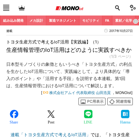
組み込み開発
メカ設計
製造マネジメント
モビリティ
FA
素材／化学
連載
2017年10月27日
トヨタ生産方式で考えるIoT活用【実践編】（1）
生産情報管理のIoT活用はどのように実践すべきか
（1/3 ページ）
日本型モノづくりの象徴ともいうべき「トヨタ生産方式」の利点
を生かしたIoT活用について、実践編として、より具体的な「導
入のポイント」や「活用する手段」を説明する本連載。第1回
は、生産情報管理におけるIoT活用について解説します。
[
株式会社アムイ 代表取締役 山田浩貢
，MONOist]
PC用表示
関連情報
Share
Post
LINE
Hatena
連載「トヨタ生産方式で考えるIoT活用」
では、「トヨタ生産