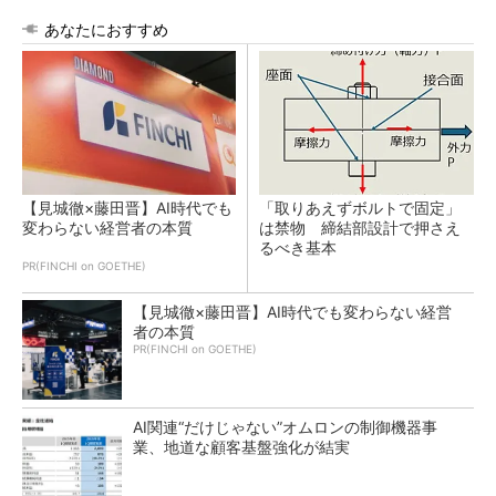
あなたにおすすめ
【見城徹×藤田晋】AI時代でも
「取りあえずボルトで固定」
変わらない経営者の本質
は禁物 締結部設計で押さえ
るべき基本
PR(FINCHI on GOETHE)
【見城徹×藤田晋】AI時代でも変わらない経営
者の本質
PR(FINCHI on GOETHE)
AI関連“だけじゃない”オムロンの制御機器事
業、地道な顧客基盤強化が結実