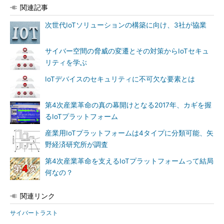
関連記事
次世代IoTソリューションの構築に向け、3社が協業
サイバー空間の脅威の変遷とその対策からIoTセキュ
リティを学ぶ
IoTデバイスのセキュリティに不可欠な要素とは
第4次産業革命の真の幕開けとなる2017年、カギを握
るIoTプラットフォーム
産業用IoTプラットフォームは4タイプに分類可能、矢
野経済研究所が調査
第4次産業革命を支えるIoTプラットフォームって結局
何なの？
関連リンク
サイバートラスト