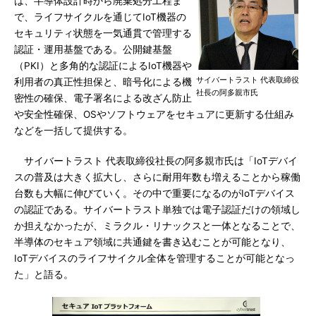
は、半導体設計時から廃棄処分工程ま
で、ライフサイクルを通じてIoT機器の
セキュリティ状態を一気通貫で管理する
認証・運用基盤である。公開鍵基盤
（PKI）と多角的な認証によるIoT機器や
サイバートラスト 代表取締役
利用者の真正性担保と、暗号化による機
社長の阿多親市氏
密性の確保、電子署名による改ざん防止
や安全性確保、OSやソフトウェアをセキュアに更新する仕組み
などを一括して提供する。
サイバートラスト 代表取締役社長の阿多親市氏は「IoTデバイ
スの普及は大きく拡大し、さらに耐用年数も増えることから稼働
台数も大幅に伸びていく。その中で重要になるのがIoTデバイス
の認証である。サイバートラスト単独では電子認証だけの領域し
か担えなかったが、ミラクル・リナックスと一体となることで、
半導体のセキュア領域に共通鍵を書き込むことが可能となり、
IoTデバイスのライフサイクル全体を管理することが可能となっ
た」と語る。