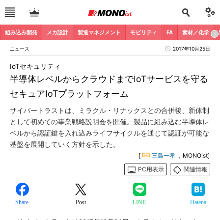
組み込み開発
メカ設計
製造マネジメント
モビリティ
FA
素材／化学
ニュース
2017年10月25日
IoTセキュリティ
半導体レベルからクラウドまでIoTサービスを守る
セキュアIoTプラットフォーム
サイバートラストは、ミラクル・リナックスとの合併後、新体制
として初めての事業戦略説明会を開催。製品に組み込む半導体レ
ベルから認証鍵を入れ込みライフサイクルを通じて認証が可能な
基盤を展開していく方針を示した。
[
三島一孝
，MONOist]
PC用表示
関連情報
Share
Post
LINE
Hatena