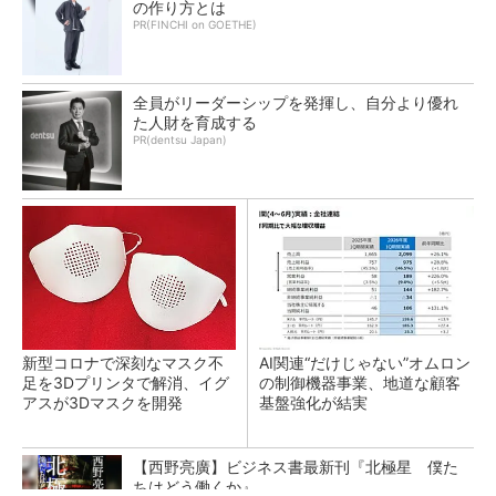
の作り方とは
PR(FINCHI on GOETHE)
全員がリーダーシップを発揮し、自分より優れ
た人財を育成する
PR(dentsu Japan)
新型コロナで深刻なマスク不
AI関連“だけじゃない”オムロン
足を3Dプリンタで解消、イグ
の制御機器事業、地道な顧客
アスが3Dマスクを開発
基盤強化が結実
【西野亮廣】ビジネス書最新刊『北極星 僕た
ちはどう働くか』