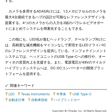
する。
カメラを多用するADAS向けには、1.3メガピクセルのカメラを
最大4台接続できるハブの設計が可能なレファレンスデザインを
提案する。4つのカメラからの入力を2組のパラレルビデオポー
トにまとめてシステムを簡素化することもできる。
この他にも、LED化が進むヘッドランプ、テールランプ向けに
は、高精度な減光機能をマイコンなしで実現するLEDドライバIC
のレファレンスデザインを提供している。インフォテインメント
システムでは、ヘッドユニットのUSB Type-Cへの移行や、オー
ディオの音質向上を支援する。また、電源電圧が48Vのマイルド
ハイブリッドシステムへは、DC-DCコンバーターの開発プラッ
トフォームを提供する。
関連キーワード
LED
|
Texas Instruments
|
半導体
|
USB Type-C
|
自動走行車
|
自動車技術
|
ハイブリッドカー
Copyright © ITmedia, Inc. All Rights Reserved.