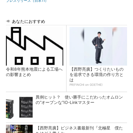
プレスリリース（日本TI）
あなたにおすすめ
令和8年熊本地震による工場へ
【西野亮廣】つくりたいもの
の影響まとめ
を追求できる環境の作り方と
は
PR(FINCHI on GOETHE)
異例ヒット？ 使い勝手にこだわったオムロン
の“オープンな”IO-Linkマスター
【西野亮廣】ビジネス書最新刊『北極星 僕た