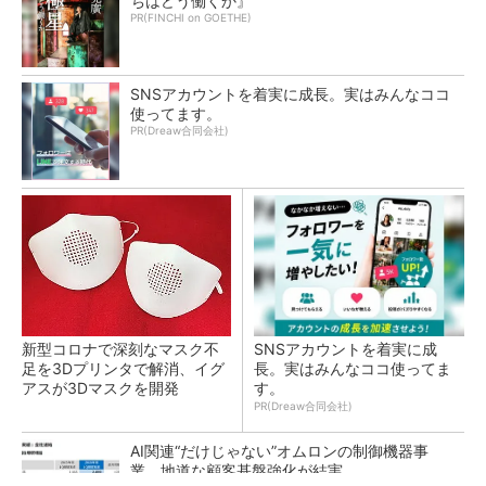
ちはどう働くか』
PR(FINCHI on GOETHE)
SNSアカウントを着実に成長。実はみんなココ
使ってます。
PR(Dreaw合同会社)
新型コロナで深刻なマスク不
SNSアカウントを着実に成
足を3Dプリンタで解消、イグ
長。実はみんなココ使ってま
アスが3Dマスクを開発
す。
PR(Dreaw合同会社)
AI関連“だけじゃない”オムロンの制御機器事
業、地道な顧客基盤強化が結実