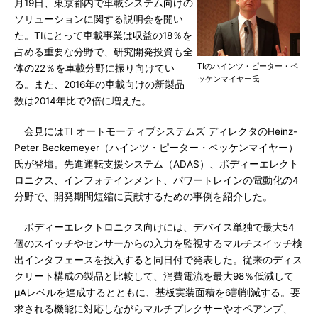
月19日、東京都内で車載システム向けの
ソリューションに関する説明会を開い
た。TIにとって車載事業は収益の18％を
占める重要な分野で、研究開発投資も全
TIのハインツ・ピーター・ベ
体の22％を車載分野に振り向けてい
ッケンマイヤー氏
る。また、2016年の車載向けの新製品
数は2014年比で2倍に増えた。
会見にはTI オートモーティブシステムズ ディレクタのHeinz-
Peter Beckemeyer（ハインツ・ピーター・ベッケンマイヤー）
氏が登壇。先進運転支援システム（ADAS）、ボディーエレクト
ロニクス、インフォテインメント、パワートレインの電動化の4
分野で、開発期間短縮に貢献するための事例を紹介した。
ボディーエレクトロニクス向けには、デバイス単独で最大54
個のスイッチやセンサーからの入力を監視するマルチスイッチ検
出インタフェースを投入すると同日付で発表した。従来のディス
クリート構成の製品と比較して、消費電流を最大98％低減して
μAレベルを達成するとともに、基板実装面積を6割削減する。要
求される機能に対応しながらマルチプレクサーやオペアンプ、