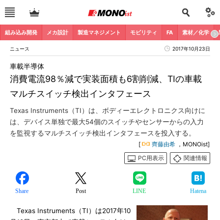
組み込み開発
メカ設計
製造マネジメント
モビリティ
FA
素材／化学
ニュース
2017年10月23日
車載半導体
消費電流98％減で実装面積も6割削減、TIの車載
マルチスイッチ検出インタフェース
Texas Instruments（TI）は、ボディーエレクトロニクス向けに
は、デバイス単独で最大54個のスイッチやセンサーからの入力
を監視するマルチスイッチ検出インタフェースを投入する。
[
齊藤由希
，MONOist]
PC用表示
関連情報
Share
Post
LINE
Hatena
Texas Instruments（TI）は2017年10