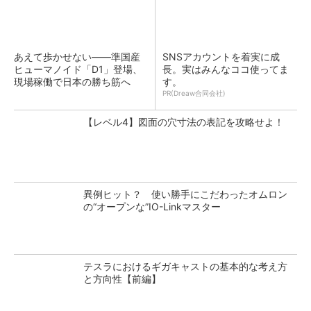
あえて歩かせない――準国産
SNSアカウントを着実に成
ヒューマノイド「D1」登場、
長。実はみんなココ使ってま
現場稼働で日本の勝ち筋へ
す。
PR(Dreaw合同会社)
【レベル4】図面の穴寸法の表記を攻略せよ！
異例ヒット？ 使い勝手にこだわったオムロン
の“オープンな”IO-Linkマスター
テスラにおけるギガキャストの基本的な考え方
と方向性【前編】