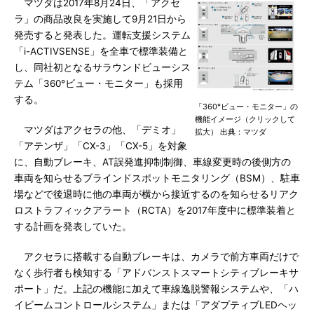
マツダは2017年8月24日、「アクセ
ラ」の商品改良を実施して9月21日から
発売すると発表した。運転支援システム
「i-ACTIVSENSE」を全車で標準装備と
し、同社初となるサラウンドビューシス
テム「360°ビュー・モニター」も採用
する。
「360°ビュー・モニター」の
機能イメージ（クリックして
マツダはアクセラの他、「デミオ」
拡大） 出典：マツダ
「アテンザ」「CX-3」「CX-5」を対象
に、自動ブレーキ、AT誤発進抑制制御、車線変更時の後側方の
車両を知らせるブラインドスポットモニタリング（BSM）、駐車
場などで後退時に他の車両が横から接近するのを知らせるリアク
ロストラフィックアラート（RCTA）を2017年度中に標準装着と
する計画を発表していた。
アクセラに搭載する自動ブレーキは、カメラで前方車両だけで
なく歩行者も検知する「アドバンストスマートシティブレーキサ
ポート」だ。上記の機能に加えて車線逸脱警報システムや、「ハ
イビームコントロールシステム」または「アダプティブLEDヘッ