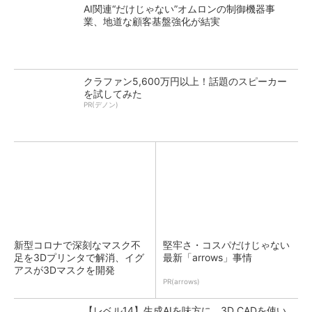
AI関連“だけじゃない”オムロンの制御機器事
業、地道な顧客基盤強化が結実
クラファン5,600万円以上！話題のスピーカー
を試してみた
PR(デノン)
新型コロナで深刻なマスク不
堅牢さ・コスパだけじゃない
足を3Dプリンタで解消、イグ
最新「arrows」事情
アスが3Dマスクを開発
PR(arrows)
【レベル14】生成AIを味方に、3D CADを使い