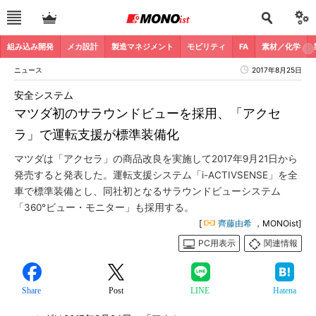
組み込み開発
メカ設計
製造マネジメント
モビリティ
FA
素材／化学
ニュース
2017年8月25日
安全システム
マツダ初のサラウンドビューを採用、「アクセ
ラ」で運転支援が標準装備化
マツダは「アクセラ」の商品改良を実施して2017年9月21日から
発売すると発表した。運転支援システム「i-ACTIVSENSE」を全
車で標準装備とし、同社初となるサラウンドビューシステム
「360°ビュー・モニター」も採用する。
[
齊藤由希
，MONOist]
PC用表示
関連情報
Share
Post
LINE
Hatena