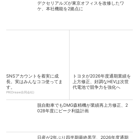
デクセリアルズが東京オフィスを改修したワ
ケ、本社機能を2拠点に
SNSアカウントを着実に成
トヨタが2026年度通期業績を
長。実はみんなココ使ってま
上方修正、好調なHEVは次世
す。
代電池で競争力を強化へ
PR(Dreaw合同会社)
脱自動車でもDMG森精機が業績再上方修正、2
028年度にピーク利益計画
日産が2年ぶり四半期最終黒字、2026年度通期