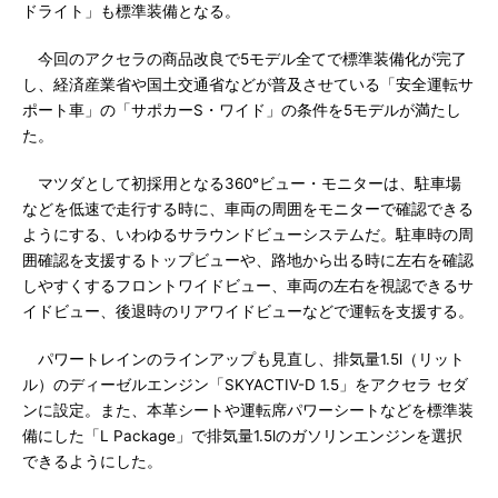
ドライト」も標準装備となる。
今回のアクセラの商品改良で5モデル全てで標準装備化が完了
し、経済産業省や国土交通省などが普及させている「安全運転サ
ポート車」の「サポカーS・ワイド」の条件を5モデルが満たし
た。
マツダとして初採用となる360°ビュー・モニターは、駐車場
などを低速で走行する時に、車両の周囲をモニターで確認できる
ようにする、いわゆるサラウンドビューシステムだ。駐車時の周
囲確認を支援するトップビューや、路地から出る時に左右を確認
しやすくするフロントワイドビュー、車両の左右を視認できるサ
イドビュー、後退時のリアワイドビューなどで運転を支援する。
パワートレインのラインアップも見直し、排気量1.5l（リット
ル）のディーゼルエンジン「SKYACTIV-D 1.5」をアクセラ セダ
ンに設定。また、本革シートや運転席パワーシートなどを標準装
備にした「L Package」で排気量1.5lのガソリンエンジンを選択
できるようにした。