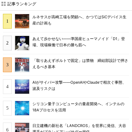
記事ランキング
ルネサスが高崎工場を閉鎖へ、かつてはSiCデバイス生
産の計画も
あえて歩かせない――準国産ヒューマノイド「D1」登
場、現場稼働で日本の勝ち筋へ
「取りあえずボルトで固定」は禁物 締結部設計で押さ
えるべき基本
AIがサイバー攻撃――OpenAIやClaudeで相次ぐ事態、
波及リスクは
シリコン量子コンピュータの量産開発へ、インテルの
18Aプロセスを活用
日立建機の新社名「LANDCROS」を世界に発信、大谷
選手がブランドアンバサダー就任