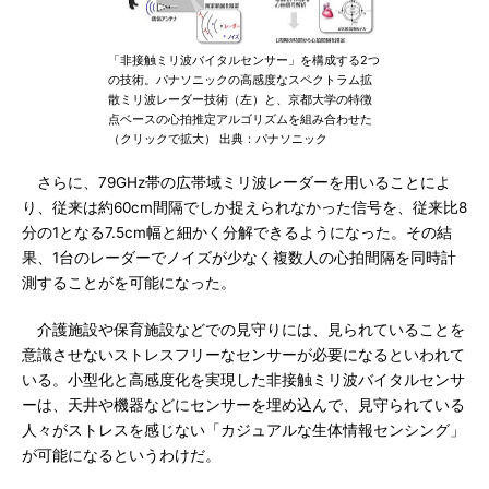
「非接触ミリ波バイタルセンサー」を構成する2つ
の技術。パナソニックの高感度なスペクトラム拡
散ミリ波レーダー技術（左）と、京都大学の特徴
点ベースの心拍推定アルゴリズムを組み合わせた
（クリックで拡大） 出典：パナソニック
さらに、79GHz帯の広帯域ミリ波レーダーを用いることによ
り、従来は約60cm間隔でしか捉えられなかった信号を、従来比8
分の1となる7.5cm幅と細かく分解できるようになった。その結
果、1台のレーダーでノイズが少なく複数人の心拍間隔を同時計
測することがを可能になった。
介護施設や保育施設などでの見守りには、見られていることを
意識させないストレスフリーなセンサーが必要になるといわれて
いる。小型化と高感度化を実現した非接触ミリ波バイタルセンサ
ーは、天井や機器などにセンサーを埋め込んで、見守られている
人々がストレスを感じない「カジュアルな生体情報センシング」
が可能になるというわけだ。