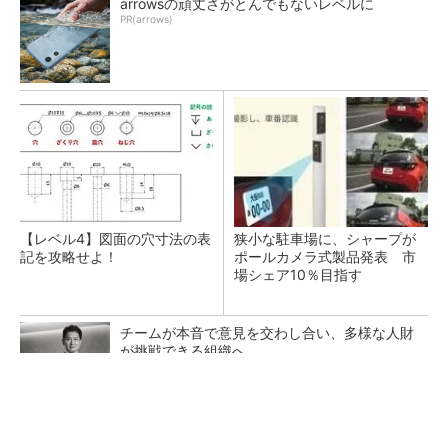
arrowsの頑丈さがとんでもないレベルに
PR(arrows)
【レベル4】図面の穴寸法の表
狭小な駐車場に、シャープが
記を攻略せよ！
ポールカメラ式製品発表 市
場シェア10％目指す
チームが本音で意見を交わし合い、多様な人財
が挑戦できる組織へ
PR(dentsu Japan)
「取りあえずボルトで固定」は禁物 締結部設