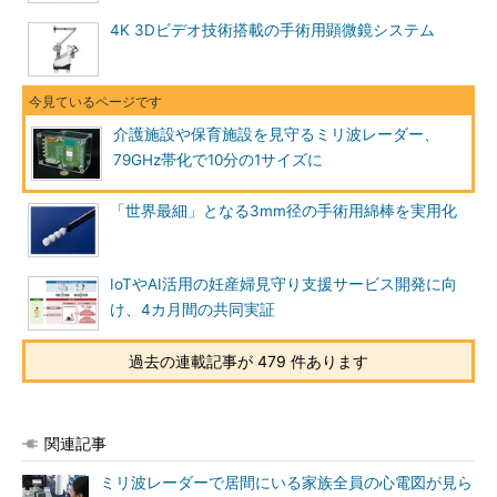
4K 3Dビデオ技術搭載の手術用顕微鏡システム
介護施設や保育施設を見守るミリ波レーダー、
79GHz帯化で10分の1サイズに
「世界最細」となる3mm径の手術用綿棒を実用化
IoTやAI活用の妊産婦見守り支援サービス開発に向
け、4カ月間の共同実証
過去の連載記事が 479 件あります
関連記事
ミリ波レーダーで居間にいる家族全員の心電図が見ら