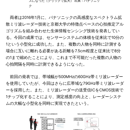
ズになった（クリックで拡大） 出典：パナソニッ
ク
両者は2016年1月に、パナソニックの高感度なスペクトラム拡
散ミリ波レーダー技術と京都大学の特徴点ベースの心拍推定アル
ゴリズムを組み合わせた生体情報センシング技術を発表してい
る。今回の成果では、センサーシステムの体積を従来比で10分の
1という小型化に成功した。また、複数の人物を同時に計測する
場合に互いに離れる必要がある距離を7.5cm程度と従来比で8分
の1まで縮めたことにより、これまで不可能だった複数の人物の
心拍間隔を同時に計測できるようになった。
前回の発表では、帯域幅が500MHzの60GHz帯ミリ波レーダー
を使用していたが、今回はさらに広帯域な79GHz帯ミリ波レーダ
ーを採用した。また、ミリ波レーダーの送受信ICをCMOS技術で
1チップ化することにより、測定感度の向上と、レーダーシステ
ムの大幅な小型化を同時に実現できたという。