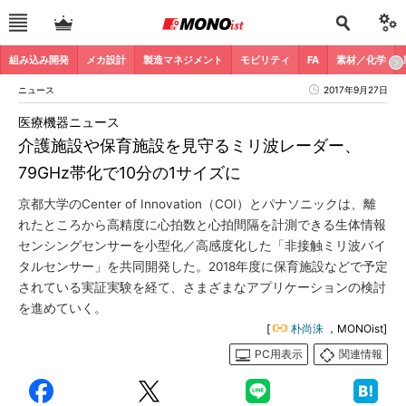
組み込み開発
メカ設計
製造マネジメント
モビリティ
FA
素材／化学
ニュース
2017年9月27日
医療機器ニュース
介護施設や保育施設を見守るミリ波レーダー、
79GHz帯化で10分の1サイズに
京都大学のCenter of Innovation（COI）とパナソニックは、離
れたところから高精度に心拍数と心拍間隔を計測できる生体情報
センシングセンサーを小型化／高感度化した「非接触ミリ波バイ
タルセンサー」を共同開発した。2018年度に保育施設などで予定
されている実証実験を経て、さまざまなアプリケーションの検討
を進めていく。
[
朴尚洙
，MONOist]
PC用表示
関連情報