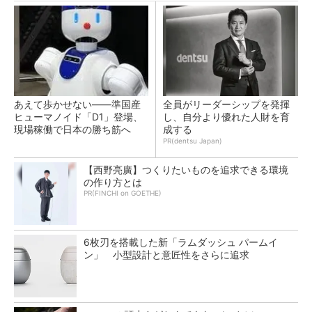
あえて歩かせない――準国産
全員がリーダーシップを発揮
ヒューマノイド「D1」登場、
し、自分より優れた人財を育
現場稼働で日本の勝ち筋へ
成する
PR(dentsu Japan)
【西野亮廣】つくりたいものを追求できる環境
の作り方とは
PR(FINCHI on GOETHE)
6枚刃を搭載した新「ラムダッシュ パームイ
ン」 小型設計と意匠性をさらに追求