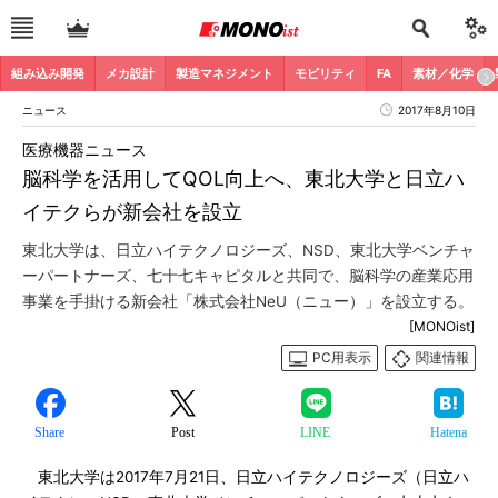
組み込み開発
メカ設計
製造マネジメント
モビリティ
FA
素材／化学
ニュース
2017年8月10日
医療機器ニュース
脳科学を活用してQOL向上へ、東北大学と日立ハ
イテクらが新会社を設立
東北大学は、日立ハイテクノロジーズ、NSD、東北大学ベンチャ
ーパートナーズ、七十七キャピタルと共同で、脳科学の産業応用
事業を手掛ける新会社「株式会社NeU（ニュー）」を設立する。
[MONOist]
PC用表示
関連情報
Share
Post
LINE
Hatena
東北大学は2017年7月21日、日立ハイテクノロジーズ（日立ハ