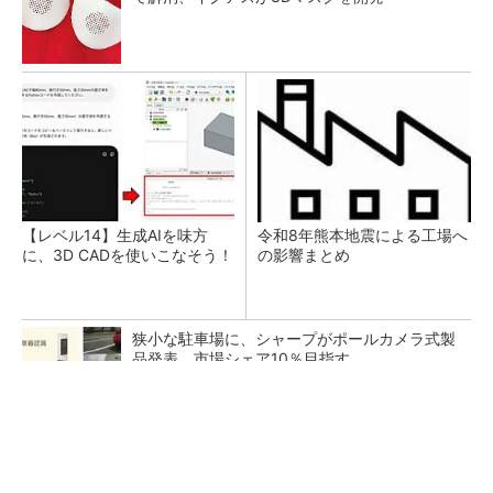
【レベル14】生成AIを味方
令和8年熊本地震による工場へ
に、3D CADを使いこなそう！
の影響まとめ
狭小な駐車場に、シャープがポールカメラ式製
品発表 市場シェア10％目指す
ルネサスが高崎工場を閉鎖へ、かつてはSiCデ
バイス生産の計画も