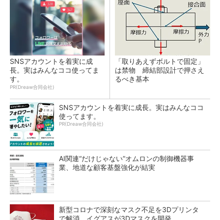
SNSアカウントを着実に成
「取りあえずボルトで固定」
長。実はみんなココ使ってま
は禁物 締結部設計で押さえ
す。
るべき基本
PR(Dreaw合同会社)
SNSアカウントを着実に成長。実はみんなココ
使ってます。
PR(Dreaw合同会社)
AI関連“だけじゃない”オムロンの制御機器事
業、地道な顧客基盤強化が結実
新型コロナで深刻なマスク不足を3Dプリンタ
で解消、イグアスが3Dマスクを開発