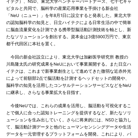
イテク）、NSD、東北大学ベンチャーパートナーズ、七十七キャ
ピタルと共同で、脳科学の産業応用事業を手掛ける新会社
「NeU（ニュー）」を年8月1日に設立すると発表した。東北大学
の認知脳科学の知見と、日立ハイテクによる日常生活の中で簡単
に脳血流量変化を計測できる携帯型脳活動計測技術を軸とし、新
たなソリューションを創出する。資本金は3億5900万円で、東京
都千代田区に本社を置く。
今回の新会社設立により、東北大学は加齢医学研究所 教授の
川島隆太氏の研究成果をNeUにおいて事業展開する。また日立ハ
イテクは、これまで新事業創生として進めてきた微弱な近赤外光
によって前額部2点で脳活動を計測するヘッドセットの開発や、
脳科学の知見を活用したコンサルテーションサービスなどをNeU
に継承し、さらなる事業拡大を目指す。
今後NeUでは、これらの成果を活用し、脳活動を可視化するこ
とで個人に合った認知トレーニングを提供するなど、新たなソリ
ューションを生み出していく。さらに将来的には、NSDと協力し
て、脳活動計測データと他のヒューマンセンシングデータや生活
データを一元管理するプラットフォームを開発。これにより、パ