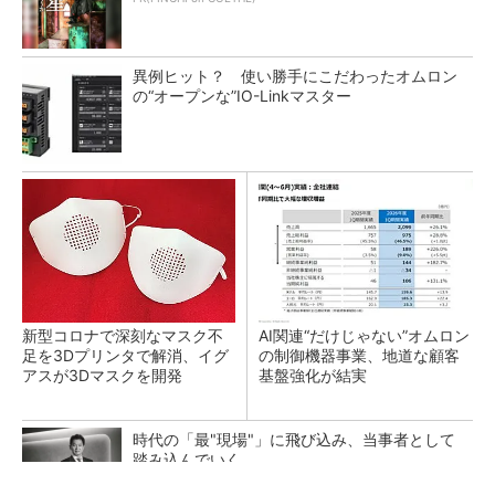
異例ヒット？ 使い勝手にこだわったオムロン
の“オープンな”IO-Linkマスター
新型コロナで深刻なマスク不
AI関連“だけじゃない”オムロン
足を3Dプリンタで解消、イグ
の制御機器事業、地道な顧客
アスが3Dマスクを開発
基盤強化が結実
時代の「最"現場"」に飛び込み、当事者として
踏み込んでいく
PR(dentsu Japan)