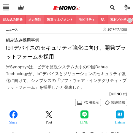
組み込み開発
メカ設計
製造マネジメント
モビリティ
FA
素材／化学
ニュース
2017年7月3日
組み込み採用事例
IoTデバイスのセキュリティ強化に向け、開発プラ
ットフォームを採用
米Synopsysは、ビデオ監視システム大手の中国Dahua
Technologyが、IoTデバイスとソリューションのセキュリティ強
化に向けて、シノプシスの「ソフトウェア・インテグリティ・プ
ラットフォーム」を採用したと発表した。
[MONOist]
PC用表示
関連情報
Share
Post
LINE
Hatena