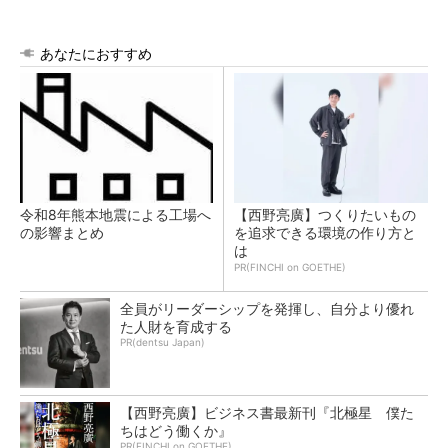
あなたにおすすめ
令和8年熊本地震による工場へ
【西野亮廣】つくりたいもの
の影響まとめ
を追求できる環境の作り方と
は
PR(FINCHI on GOETHE)
全員がリーダーシップを発揮し、自分より優れ
た人財を育成する
PR(dentsu Japan)
【西野亮廣】ビジネス書最新刊『北極星 僕た
ちはどう働くか』
PR(FINCHI on GOETHE)