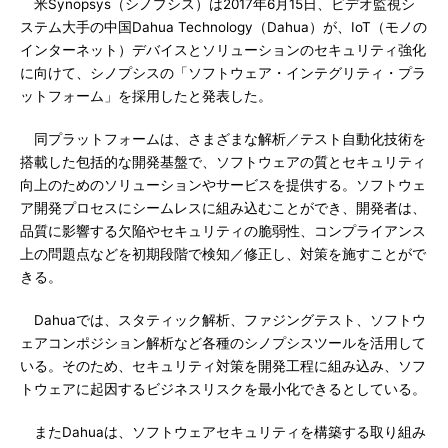
米Synopsys（シノプシス）は2017年6月15日、ビデオ監視シ
ステム大手の中国Dahua Technology（Dahua）が、IoT（モノの
インターネット）デバイスとソリューションのセキュリティ強化
に向けて、シノプシスの「ソフトウェア・インテグリティ・プラ
ットフォーム」を採用したと発表した。
同プラットフォームは、さまざまな解析／テスト自動化技術を
搭載した包括的な開発基盤で、ソフトウェアの質とセキュリティ
向上のためのソリューションやサービスを提供する。ソフトウェ
ア開発プロセスにシームレスに組み込むことができ、開発者は、
品質に影響する欠陥やセキュリティの脆弱性、コンプライアンス
上の問題点などを初期段階で検知／修正し、対策を施すことがで
きる。
Dahuaでは、スタティック解析、ファジングテスト、ソフトウ
ェアコンポジション解析など各種のシノプシスツールを活用して
いる。そのため、セキュリティ対策を開発工程に組み込み、ソフ
トウェアに起因するビジネスリスクを最小化できるとしている。
またDahuaは、ソフトウェアセキュリティを構築する取り組み