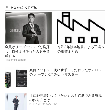
あなたにおすすめ
全員がリーダーシップを発揮
令和8年熊本地震による工場へ
し、自分より優れた人財を育
の影響まとめ
成する
PR(dentsu Japan)
異例ヒット？ 使い勝手にこだわったオムロン
の“オープンな”IO-Linkマスター
【西野亮廣】つくりたいものを追求できる環境
の作り方とは
PR(FINCHI on GOETHE)