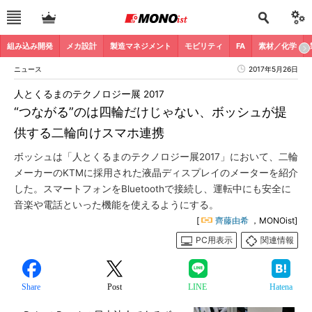
組み込み開発
メカ設計
製造マネジメント
モビリティ
FA
素材／化学
ニュース
2017年5月26日
人とくるまのテクノロジー展 2017
“つながる”のは四輪だけじゃない、ボッシュが提
供する二輪向けスマホ連携
ボッシュは「人とくるまのテクノロジー展2017」において、二輪
メーカーのKTMに採用された液晶ディスプレイのメーターを紹介
した。スマートフォンをBluetoothで接続し、運転中にも安全に
音楽や電話といった機能を使えるようにする。
[
齊藤由希
，MONOist]
PC用表示
関連情報
Share
Post
LINE
Hatena