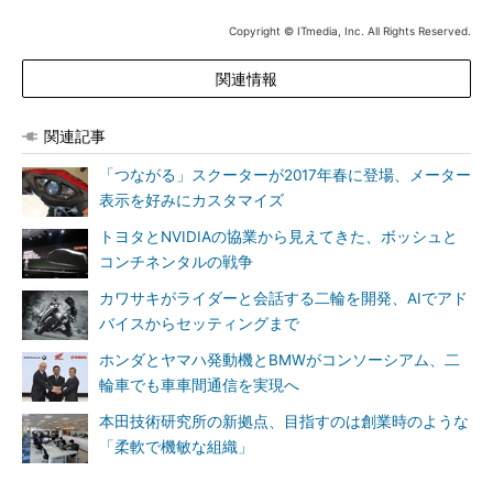
Copyright © ITmedia, Inc. All Rights Reserved.
関連情報
関連記事
「つながる」スクーターが2017年春に登場、メーター
表示を好みにカスタマイズ
トヨタとNVIDIAの協業から見えてきた、ボッシュと
コンチネンタルの戦争
カワサキがライダーと会話する二輪を開発、AIでアド
バイスからセッティングまで
ホンダとヤマハ発動機とBMWがコンソーシアム、二
輪車でも車車間通信を実現へ
本田技術研究所の新拠点、目指すのは創業時のような
「柔軟で機敏な組織」