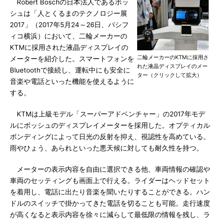
Robert Boschの日本法人であるボッ
シュは「人とくるまのテクノロジー展
2017」（2017年5月24～26日、パシフ
ィコ横浜）において、二輪メーカーの
KTMに採用された液晶ディスプレイの
二輪メーカーのKTMに採用さ
メーターを紹介した。スマートフォンを
れた液晶ディスプレイのメー
Bluetoothで接続し、運転中にも安全に
ター（クリックして拡大）
音楽や電話といった機能を使えるように
する。
KTMは上級モデル「スーパーアドベンチャー」の2017年モデ
ルにボッシュのディスプレイメーターを採用した。オプティカル
ボンディングによって日光の反射を抑え、視認性を高めている。
雨やひょう、あられといった悪天候に対しても耐久性を持つ。
メーターの表示内容を自由に選択できる他、車両情報の確認や
車両のセッティングも画面上で行える。ライダーはヘッドセット
を着用し、電話に出たり音楽を聞いたりすることができる。ハン
ドルのスイッチで掛かってきた電話を切ることも可能。走行速度
が高くなると表示内容を徐々に減らして最低限の情報を残し、ラ