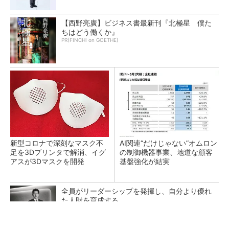
【西野亮廣】ビジネス書最新刊『北極星 僕た
ちはどう働くか』
PR(FINCHI on GOETHE)
新型コロナで深刻なマスク不
AI関連“だけじゃない”オムロン
足を3Dプリンタで解消、イグ
の制御機器事業、地道な顧客
アスが3Dマスクを開発
基盤強化が結実
全員がリーダーシップを発揮し、自分より優れ
た人財を育成する
PR(dentsu Japan)