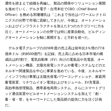
通性を踏まえて組織を再編し、製品の開発やソリューション展開
を進めていく。デルタ電子・台湾本社でCBO（Chief Brand
Officer）を務める郭珊珊氏は「これまで当社はパワーエレクトロ
ニクスの分野で市場に貢献してきたが、今後は、オートメーショ
ンおよびインフラストラクチャを加えた3つのカテゴリーに力を
注ぐ。オートメーションの分野では特に産業自動化、ビルディン
グオートメーションを軸に展開する」と方針を述べた。
デルタ電子グループの2016年度の売上高は前年比3％増の77.8
億米ドル（約8500億円）を記録。売上高に占める日本市場の構
成比は約1割で、電気自動車（EV）向けの電装品や充電器、オー
トメーション機器、太陽光発電システムや蓄電システムなどのエ
ネルギー関連製品を中心に事業を進めている。今後、エネルギー
／インフラ向け事業は太陽光発電パワーコンディショナ、家庭用
蓄電装置、リチウムイオン電池およびモジュール、EV充電器、
高効率熱管理製品、携帯基地局用システム、さらにスマートグリ
ッド通信装置やビルオートメーションシステムを加えて「創・
蓄・省・管」をキーワードにした製品群の提供に力を注ぐ計画
だ。