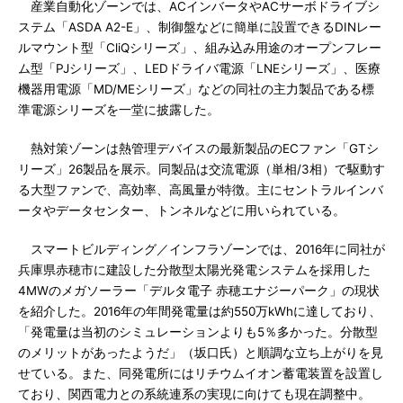
産業自動化ゾーンでは、ACインバータやACサーボドライブシ
ステム「ASDA A2-E」、制御盤などに簡単に設置できるDINレー
ルマウント型「CliQシリーズ」、組み込み用途のオープンフレー
ム型「PJシリーズ」、LEDドライバ電源「LNEシリーズ」、医療
機器用電源「MD/MEシリーズ」などの同社の主力製品である標
準電源シリーズを一堂に披露した。
熱対策ゾーンは熱管理デバイスの最新製品のECファン「GTシ
リーズ」26製品を展示。同製品は交流電源（単相/3相）で駆動す
る大型ファンで、高効率、高風量が特徴。主にセントラルインバ
ータやデータセンター、トンネルなどに用いられている。
スマートビルディング／インフラゾーンでは、2016年に同社が
兵庫県赤穂市に建設した分散型太陽光発電システムを採用した
4MWのメガソーラー「デルタ電子 赤穂エナジーパーク」の現状
を紹介した。2016年の年間発電量は約550万kWhに達しており、
「発電量は当初のシミュレーションよりも5％多かった。分散型
のメリットがあったようだ」（坂口氏）と順調な立ち上がりを見
せている。また、同発電所にはリチウムイオン蓄電装置を設置し
ており、関西電力との系統連系の実現に向けても現在調整中。