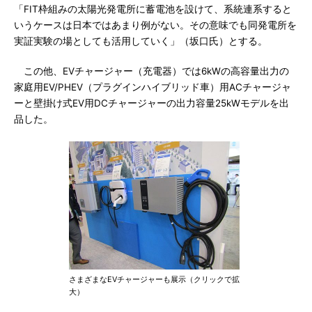
「FIT枠組みの太陽光発電所に蓄電池を設けて、系統連系すると
いうケースは日本ではあまり例がない。その意味でも同発電所を
実証実験の場としても活用していく」（坂口氏）とする。
この他、EVチャージャー（充電器）では6kWの高容量出力の
家庭用EV/PHEV（プラグインハイブリッド車）用ACチャージャ
ーと壁掛け式EV用DCチャージャーの出力容量25kWモデルを出
品した。
さまざまなEVチャージャーも展示（クリックで拡
大）