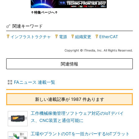
↑特集ページへ↑
関連キーワード
インフラストラクチャ
|
電源
|
組織変更
|
EtherCAT
Copyright © ITmedia, Inc. All Rights Reserved.
関連情報
FAニュース 連載一覧
新しい連載記事が 1987 件あります
工作機械稼働管理ソフトウェア対応のIoTデバイ
ス、CNC装置と通信可能に
工場やプラントのOTを一括カバーするIoTプラット