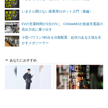
いまさら聞けない産業用ロボット入門〔後編〕
EVの充電時間が3分の1に、CHAdeMOが急速充電器の
高出力化に乗り出す
小型パワコン185台を分散配置、起伏のある土地を生
かすメガソーラー
あなたにおすすめ
【西野亮廣】つくりたいもの
【西野亮廣】ビジネス書最新
を追求できる環境の作り方と
刊『北極星 僕たちはどう働
は
くか』