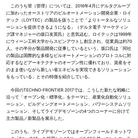
このうち管（管理）については、2016年4月にデルタグループ
に加わったオーストリアのビルオートメーション開発企業・ロイ
テック（LOYTEC）の製品を扱うことで「よりトータルなソリュ
ーションを提供できるようになる」（デルタ電子 マーケティン
グ課マネジャーの坂口友英氏）と意気込む。ロイテックは1999年
にウィーン工科大学からスピンアウトし創立され、従業員は約70
人。その半分が製品開発に従事しているという。坂口氏は「同社
の製品は国際的な多様なビルオートメーションのプロトコルに対
応するなどアーキテクチャのオープン性に優れており、資産をそ
のまま使いながら新しい省エネビルを実現できるソリューション
をもっている」とその特徴を紹介している。
今回のTECHNO-FRONTIER 2017では、こうした新たな戦略に
沿って「オープン化・標準化」をテーマに、産業化自動化ソリュ
ーション、ビルディングオートメーション、パワーシステムソリ
ューション、そしてライブデモゾーンの4つのコーナーに分けて
主力製品／新製品を展示した。
このうち、ライブデモゾーンではオープンフィールドネットワ