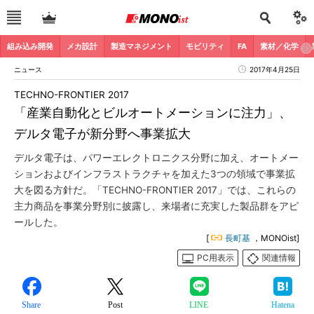
組み込み開発
メカ設計
製造マネジメント
モビリティ
FA
素材／化学
ニュース
2017年4月25日
TECHNO-FRONTIER 2017
「産業自動化とビルオートメーションに注力」、
デルタ電子が新分野へ事業拡大
デルタ電子は、パワーエレクトロニクス分野に加え、オートメー
ションおよびインフラストラクチャを加えた3つの領域で事業拡
大を図る方針だ。「TECHNO-FRONTIER 2017」では、これらの
主力商品を事業分野別に披露し、来場者に充実した製品群をアピ
ールした。
[
長町基
，MONOist]
PC用表示
関連情報
Share
Post
LINE
Hatena