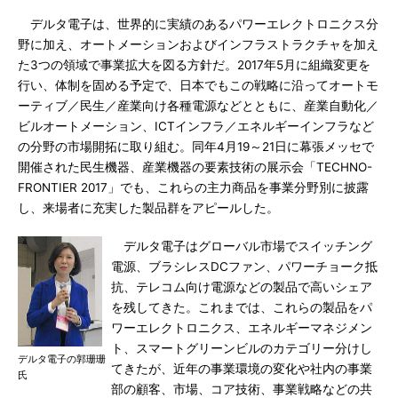
デルタ電子は、世界的に実績のあるパワーエレクトロニクス分
野に加え、オートメーションおよびインフラストラクチャを加え
た3つの領域で事業拡大を図る方針だ。2017年5月に組織変更を
行い、体制を固める予定で、日本でもこの戦略に沿ってオートモ
ーティブ／民生／産業向け各種電源などとともに、産業自動化／
ビルオートメーション、ICTインフラ／エネルギーインフラなど
の分野の市場開拓に取り組む。同年4月19～21日に幕張メッセで
開催された民生機器、産業機器の要素技術の展示会「TECHNO-
FRONTIER 2017」でも、これらの主力商品を事業分野別に披露
し、来場者に充実した製品群をアピールした。
デルタ電子はグローバル市場でスイッチング
電源、ブラシレスDCファン、パワーチョーク抵
抗、テレコム向け電源などの製品で高いシェア
を残してきた。これまでは、これらの製品をパ
ワーエレクトロニクス、エネルギーマネジメン
ト、スマートグリーンビルのカテゴリー分けし
デルタ電子の郭珊珊
てきたが、近年の事業環境の変化や社内の事業
氏
部の顧客、市場、コア技術、事業戦略などの共