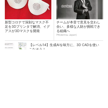
新型コロナで深刻なマスク不
チームが本音で意見を交わし
足を3Dプリンタで解消、イグ
合い、多様な人財が挑戦でき
アスが3Dマスクを開発
る組織へ
PR(dentsu Japan)
【レベル14】生成AIを味方に、3D CADを使い
こなそう！
令和8年熊本地震による工場への影響まとめ
狭小な駐車場に、シャープがポールカメラ式製
品発表 市場シェア10％目指す