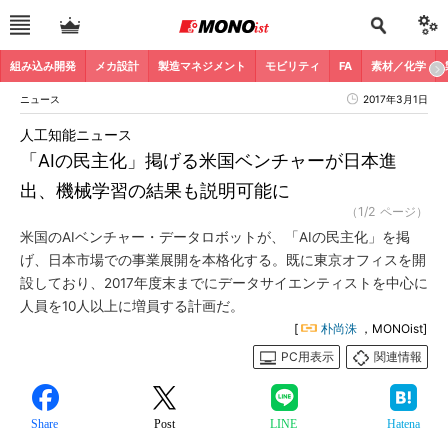
組み込み開発
メカ設計
製造マネジメント
モビリティ
FA
素材／化学
ニュース
2017年3月1日
人工知能ニュース
「AIの民主化」掲げる米国ベンチャーが日本進
出、機械学習の結果も説明可能に
（1/2 ページ）
米国のAIベンチャー・データロボットが、「AIの民主化」を掲
げ、日本市場での事業展開を本格化する。既に東京オフィスを開
設しており、2017年度末までにデータサイエンティストを中心に
人員を10人以上に増員する計画だ。
[
朴尚洙
，MONOist]
PC用表示
関連情報
Share
Post
LINE
Hatena