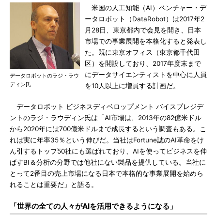
米国の人工知能（AI）ベンチャー・デ
ータロボット（DataRobot）は2017年2
月28日、東京都内で会見を開き、日本
市場での事業展開を本格化すると発表し
た。既に東京オフィス（東京都千代田
区）を開設しており、2017年度末まで
にデータサイエンティストを中心に人員
データロボットのラジ・ラウ
ディン氏
を10人以上に増員する計画だ。
データロボット ビジネスディベロップメント バイスプレジデ
ントのラジ・ラウディン氏は「AI市場は、2013年の82億米ドル
から2020年には700億米ドルまで成長するという調査もある。こ
れは実に年率35％という伸びだ。当社はFortune誌のAI革命をけ
ん引するトップ50社にも選ばれており、AIを使ってビジネスを伸
ばすBI＆分析の分野では他社にない製品を提供している。当社に
とって2番目の売上市場になる日本で本格的な事業展開を始めら
れることは重要だ」と語る。
「世界の全ての人々がAIを活用できるようになる」