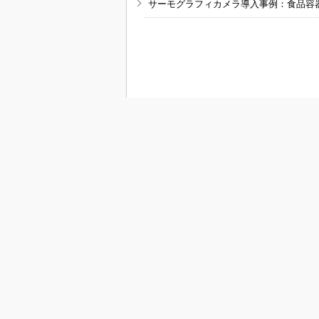
サーモグラフィカメラ導入事例：食品容
RSSフィード
M
MONOist
組み込み開発
モビリティ
メカ設計