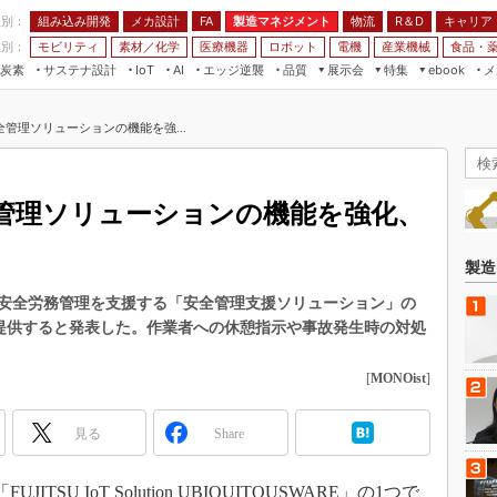
程別：
組み込み開発
メカ設計
製造マネジメント
物流
R＆D
キャリア
FA
業別：
モビリティ
素材／化学
医療機器
ロボット
電機
産業機械
食品・
炭素
サステナ設計
エッジ逆襲
品質
展示会
特集
メ
IoT
AI
ebook
伝承
組み込み開発
CEATEC
読者調査まとめ
編集後記
管理ソリューションの機能を強...
JIMTOF
保全
メカ設計
つながるクルマ
組込み/エッジ コンピューティング
ス
 AI
製造マネジメント
5G
展＆IoT/5Gソリューション展
VR／AR
FA
管理ソリューションの機能を強化、
IIFES
モビリティ
フィールドサービス
国際ロボット展
素材／化学
FPGA
製造
ジャパンモビリティショー
組み込み画像技術
安全労務管理を支援する「安全管理支援ソリューション」の
TECHNO-FRONTIER
aSで提供すると発表した。作業者への休憩指示や事故発生時の対処
組み込みモデリング
人テク展
Windows Embedded
[
MONOist
]
スマート工場EXPO
車載ソフト開発
EdgeTech+
見る
Share
ISO26262
日本ものづくりワールド
無償設計ツール
AUTOMOTIVE WORLD
TSU IoT Solution UBIQUITOUSWARE」の1つで