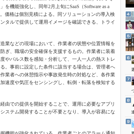
3Dプリンタ
産業オープンネット展
強化し、同年2月上旬にSaaS（Software as a
デジタルツインとCAE
表した。価格は個別見積による。同ソリューションの導入検
S＆OP
レンタルで提供して運用イメージを確認できる、トライ
インダストリー4.0
イノベーション
造業などの現場において、作業者の状態や位置情報を
製造業ビッグデータ
を防ぎ、職場の安全確保を支援するもの。作業者に装着
メイドインジャパン
湿度やパルス数を感知・分析して、一人一人の熱ストレ
する。事前に設定した条件に該当する場合は、管理者へ
植物工場
て作業者への休憩指示や事故発生時の対処など、各作業
知財マネジメント
。加速度や気圧をセンシングし、転倒・転落を検知する
海外生産
グローバル設計・開発
ト経由での提供を開始することで、運用に必要なアプリ
制御セキュリティ
てシステム開発することが不要となり、導入が容易にな
新型コロナへの対応
握機能が強化されている。作業者ごとのアラーム通知