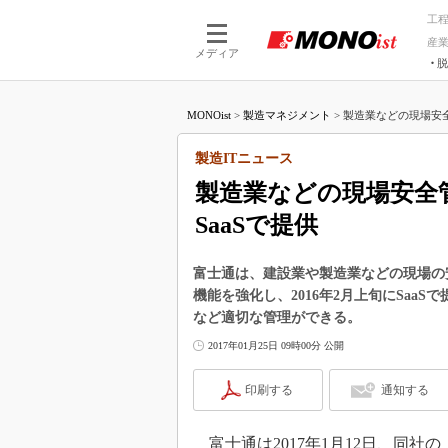
工
産
メディア
脱
つながる技術
AI×技術
MONOist
>
製造マネジメント
>
製造業などの現場安全
つながる工場
AI×設備
つながるサービ
Physical
製造ITニュース
製造業などの現場安全
SaaSで提供
富士通は、建設業や製造業などの現場の
機能を強化し、2016年2月上旬にSa
など適切な管理ができる。
2017年01月25日 09時00分 公開
印刷する
通知する
富士通は2017年1月12日、同社の「FUJI