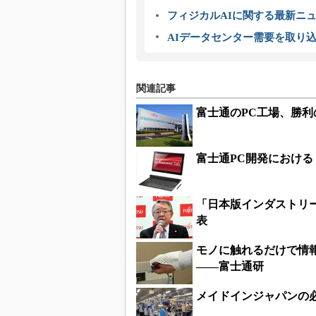
フィジカルAIに関する最新ニュー
AIデータセンター需要を取り
関連記事
富士通のPC工場、勝利
富士通PC開発におけ
「日本版インダストリー
表
モノに触れるだけで情
――富士通研
メイドインジャパンの