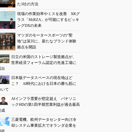
た3社の方法
現場の作業効率やミスを改善 XRグ
ラス「MiRZA」が可能にするピッキ
ングDXの未来
マツダのモータースポーツの“聖
地”は深川に、新たなブランド体験
拠点を開設
日立の米国のストレージ製造拠点が、
世界経済フォーラム認定の先進工場に
選出
日本版データスペースの現在地はど
こ？ AI時代における日本の勝ち筋に
ついて
AIインフラ需要が想定超え パナソニ
ックHDの第1四半期営業利益が過去最高
達成
三菱電機、欧州データセンター向け冷
却システム事業拡大でオランダ企業を
買収