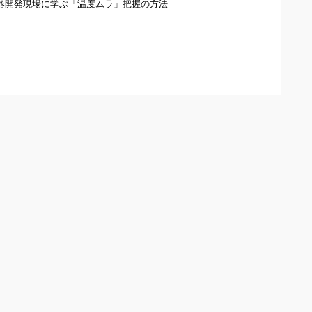
器開発現場に学ぶ「温度ムラ」把握の方法
ONOistについて
会員メニュー
メディアガイド
新規読者登録（電子版登録）
Media Guide (English)
登録内容変更
よくあるお問い合わせ
お問い合わせ