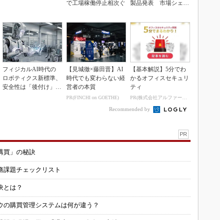
で工場稼働停止相次ぐ
製品発表 市場シェア
10％目指す
フィジカルAI時代の
【見城徹×藤田晋】AI
【基本解説】5分でわ
ロボティクス新標準、
時代でも変わらない経
かるオフィスセキュリ
安全性は「後付け」で
営者の本質
ティ
なく「設計の核心」
PR(FINCHI on GOETHE)
PR(株式会社アルファーテクノ)
Recommended by
PR
購買」の秘訣
務課題チェックリスト
訣とは？
ウの購買管理システムは何が違う？