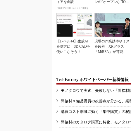
ィアを創設
ンの“オープンな”IO-L
inkマスター
PR(FINCHI on GOETHE)
【レベル14】生成AI
現場の作業効率やミス
を味方に、3D CADを
を改善 XRグラス
使いこなそう！
「MiRZA」が可能に
するピッキングDX
の...
TechFactory ホワイトペーパー新着情報
モノタロウで実践、失敗しない「間接材
間接材＆備品購買の改善点が分かる、業
購買コスト削減に効く「集中購買」の秘
間接材のカタログ購買に特化、モノタロ