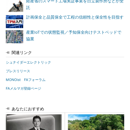
経産省のスマート工場実証事業を日立製作所などが受
託
計画保全と品質保全で工程の信頼性と保全性を目指す
産業IoTでの状態監視／予知保全向けテストベッドで
協業
関連リンク
シュナイダーエレクトリック
プレスリリース
MONOist FAフォーラム
FAメルマガ登録ページ
あなたにおすすめ