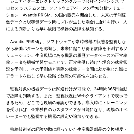
シュナイダーエレクトリックのグループ会社インベンシス プ
ロセス システムスは、ソフトウェアベースの予知分析ソリュー
ション「Avantis PRiSM」の国内販売を開始した。未来の予測稼
働データと現稼働データ間にズレが生じた場合に通知を行い、人
による判断よりも早い段階で機器の故障を検知する。
Avantis PRiSMは、ソフトウェアが常時機器の状態を監視しな
がら稼働パターンを認識し、未来に起こり得る故障を予測するソ
リューション。生産現場にある機器の履歴データベースの正常稼
働データを機械学習することで、正常稼働し続けた場合の稼働状
況を予測し、その予測値と実際の稼働データ間に差が生じた際に
アラートを出して早い段階で故障の可能性を知らせる。
監視対象の機器データは関連付けが可能で、24時間365日自動
で故障を判断する。また、監視状況はWebクライアントで表示で
きるため、どこでも現場の確認ができる。導入時にトレーニング
を受ければ、企業独自のカスタマイズが可能になり、現場のオペ
レーターでも監視する機器の設定や追加ができる。
熟練技術者の経験や勘に頼っていた生産機器部品の交換頻度・