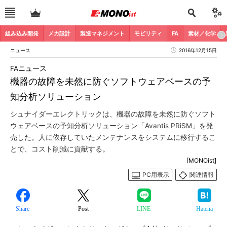
組み込み開発
メカ設計
製造マネジメント
モビリティ
FA
素材／化学
ニュース
2016年12月15日
FAニュース
機器の故障を未然に防ぐソフトウェアベースの予
知分析ソリューション
シュナイダーエレクトリックは、機器の故障を未然に防ぐソフト
ウェアベースの予知分析ソリューション「Avantis PRiSM」を発
売した。人に依存していたメンテナンスをシステムに移行するこ
とで、コスト削減に貢献する。
[MONOist]
PC用表示
関連情報
Share
Post
LINE
Hatena