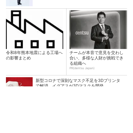
令和8年熊本地震による工場へ
チームが本音で意見を交わし
の影響まとめ
合い、多様な人財が挑戦でき
る組織へ
PR(dentsu Japan)
新型コロナで深刻なマスク不足を3Dプリンタ
で解消、イグアスが3Dマスクを開発
【レベル14】生成AIを味方に、3D CADを使い
こなそう！