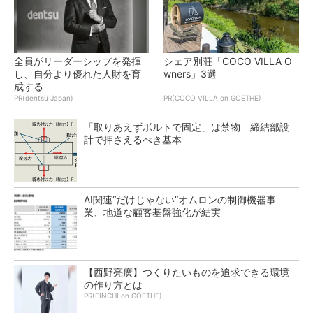
全員がリーダーシップを発揮
シェア別荘「COCO VILLA O
し、自分より優れた人財を育
wners」3選
成する
PR(dentsu Japan)
PR(COCO VILLA on GOETHE)
「取りあえずボルトで固定」は禁物 締結部設
計で押さえるべき基本
AI関連“だけじゃない”オムロンの制御機器事
業、地道な顧客基盤強化が結実
【西野亮廣】つくりたいものを追求できる環境
の作り方とは
PR(FINCHI on GOETHE)