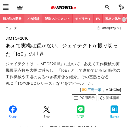
組み込み開発
メカ設計
製造マネジメント
モビリティ
FA
素材／化学
ニュース
2016年12月6日
JIMTOF2016
あえて実機は置かない、ジェイテクトが振り切っ
た「IoE」の世界
ジェイテクトは「JIMTOF2016」において、あえて工作機械の実
機展示点数を大幅に減らし、「IoE」として進めているIoT時代の
工作機械や工場のあるべき将来像を紹介。その基盤となる
PLC「TOYOPUCシリーズ」などをアピールした。
[
三島一孝
，MONOist]
PC用表示
関連情報
Share
Post
LINE
Hatena