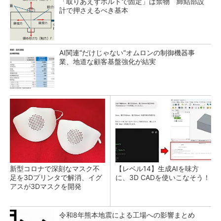
「取りあえずボルトで固定」は禁物 締結部設
計で押さえるべき基本
AI関連“だけじゃない”オムロンの制御機器事
業、地道な顧客基盤強化が結実
新型コロナで深刻なマスク不
【レベル14】生成AIを味方
足を3Dプリンタで解消、イグ
に、3D CADを使いこなそう！
アスが3Dマスクを開発
令和8年熊本地震による工場への影響まとめ