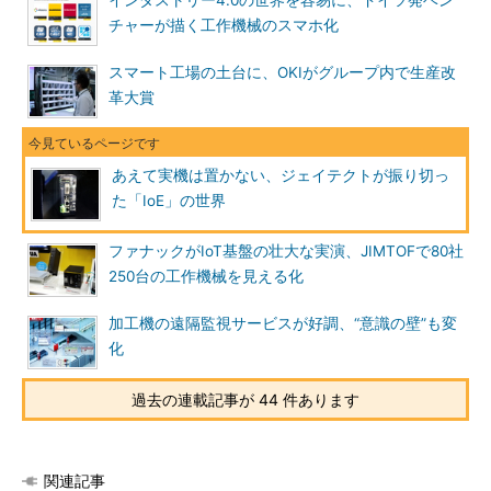
チャーが描く工作機械のスマホ化
スマート工場の土台に、OKIがグループ内で生産改
革大賞
あえて実機は置かない、ジェイテクトが振り切っ
た「IoE」の世界
ファナックがIoT基盤の壮大な実演、JIMTOFで80社
250台の工作機械を見える化
加工機の遠隔監視サービスが好調、“意識の壁”も変
化
過去の連載記事が 44 件あります
関連記事