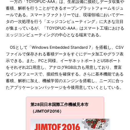
一方の「TOYOPUC-AAA」は、生産設備に接続しデータ収集や
蓄積、解析を行うことができるオープンプラットフォームモジュ
ールである。スマートファクトリーでは、現場領域においてデー
タの一次処理を行う「エッジコンピューティング」に大きな注目
が集まっているが、「TOYOPUC-AAA」はスマート工場における
エッジコンピューティングの中心となる端末である。
OSとして「Windows Embedded Standard 7」を搭載し、CSV
ファイルで保存される蓄積データをすぐにデータ加工やグラフ表
示できる。また、PCと同様、イーサネットポートとUSBポート
をそれぞれ2口用意し、アナログRGB出力も用意しており、豊富
なインタフェースで、接続性を確保する。さらに基本機能である
蓄積、解析に加え、機械学習のエンジンを搭載し、ニーズに合っ
たアプリケーションパッケージを今後用意していくとしている。
第28回日本国際工作機械見本市
（JIMTOF2016）