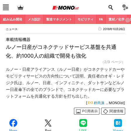
組み込み開発
メカ設計
製造マネジメント
モビリティ
FA
素材／化学
ニュース
2016年10月26日
車載情報機器
ルノー日産がコネクテッドサービス基盤を共通
化、約1000人の組織で開発も強化
（2/3 ページ）
ルノー・日産アライアンス（ルノー日産）がコネクテッドカーや
モビリティサービスの方向性について説明。責任者のオギ・レド
ジク氏は、ルノー、日産、インフィニティ、ダットサンなどルノ
ー日産傘下の全てのブランドで、コネクテッドカーに必要なプラ
ットフォームを共通化する方針を打ち出した。
[
朴尚洙
，MONOist]
PC用表示
関連情報
Share
Post
LINE
Hatena