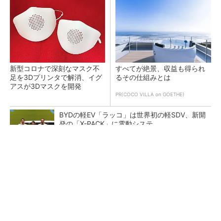
新型コロナで深刻なマスク不
すべてが絶景、収益も得られ
足を3Dプリンタで解消、イグ
るその仕組みとは
アスが3Dマスクを開発
PR(COCO VILLA on GOETHE)
BYDの軽EV「ラッコ」は世界初の軽SDV、新開
発の「X-PACK」に電動システ...
ペロブスカイト太陽電池の量産に有効なイン
ク、従来比で1.5倍の性能向上
【レベル14】生成AIを味方に、3D CADを使い