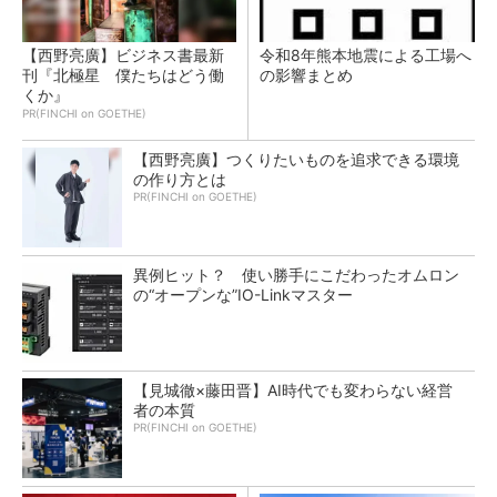
【西野亮廣】ビジネス書最新
令和8年熊本地震による工場へ
刊『北極星 僕たちはどう働
の影響まとめ
くか』
PR(FINCHI on GOETHE)
【西野亮廣】つくりたいものを追求できる環境
の作り方とは
PR(FINCHI on GOETHE)
異例ヒット？ 使い勝手にこだわったオムロン
の“オープンな”IO-Linkマスター
【見城徹×藤田晋】AI時代でも変わらない経営
者の本質
PR(FINCHI on GOETHE)