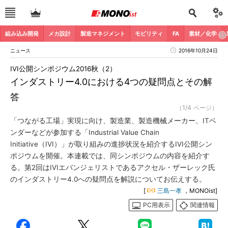
組み込み開発
メカ設計
製造マネジメント
モビリティ
FA
素材／化学
ニュース
2016年10月24日
IVI公開シンポジウム2016秋（2）
インダストリー4.0における4つの疑問点とその解
答
（1/4 ページ）
「つながる工場」実現に向け、製造業、製造機械メーカー、ITベ
ンダーなどが参加する「Industrial Value Chain
Initiative（IVI）」が取り組みの進捗状況を紹介するIVI公開シン
ポジウムを開催。本連載では、同シンポジウムの内容を紹介す
る。第2回はIVIエバンジェリストであるアクセル・ザーレック氏
のインダストリー4.0への疑問点を解説についてお伝えする。
[
三島一孝
，MONOist]
PC用表示
関連情報