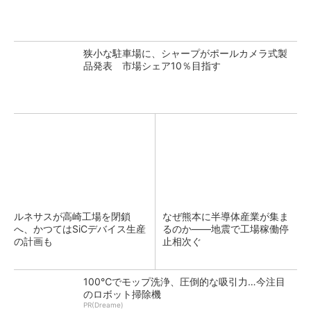
狭小な駐車場に、シャープがポールカメラ式製
品発表 市場シェア10％目指す
ルネサスが高崎工場を閉鎖
なぜ熊本に半導体産業が集ま
へ、かつてはSiCデバイス生産
るのか――地震で工場稼働停
の計画も
止相次ぐ
100℃でモップ洗浄、圧倒的な吸引力…今注目
のロボット掃除機
PR(Dreame)