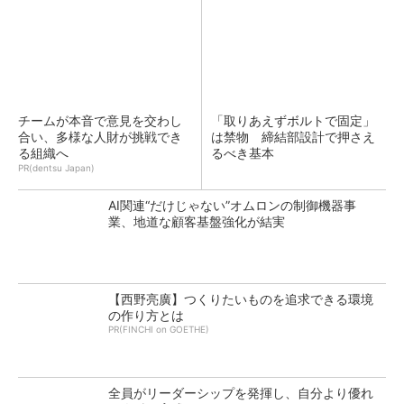
チームが本音で意見を交わし
「取りあえずボルトで固定」
合い、多様な人財が挑戦でき
は禁物 締結部設計で押さえ
る組織へ
るべき基本
PR(dentsu Japan)
AI関連“だけじゃない”オムロンの制御機器事
業、地道な顧客基盤強化が結実
【西野亮廣】つくりたいものを追求できる環境
の作り方とは
PR(FINCHI on GOETHE)
全員がリーダーシップを発揮し、自分より優れ