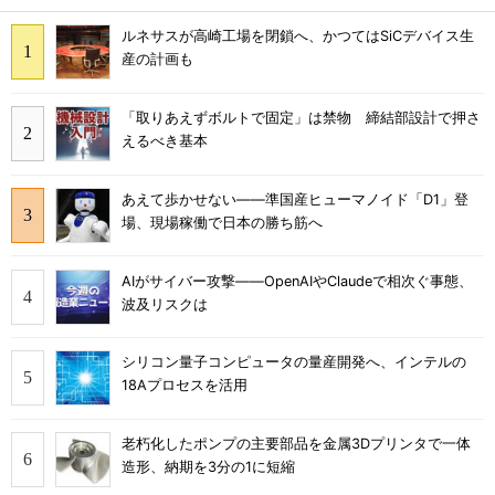
ルネサスが高崎工場を閉鎖へ、かつてはSiCデバイス生
産の計画も
「取りあえずボルトで固定」は禁物 締結部設計で押さ
えるべき基本
あえて歩かせない――準国産ヒューマノイド「D1」登
場、現場稼働で日本の勝ち筋へ
AIがサイバー攻撃――OpenAIやClaudeで相次ぐ事態、
波及リスクは
シリコン量子コンピュータの量産開発へ、インテルの
18Aプロセスを活用
老朽化したポンプの主要部品を金属3Dプリンタで一体
造形、納期を3分の1に短縮