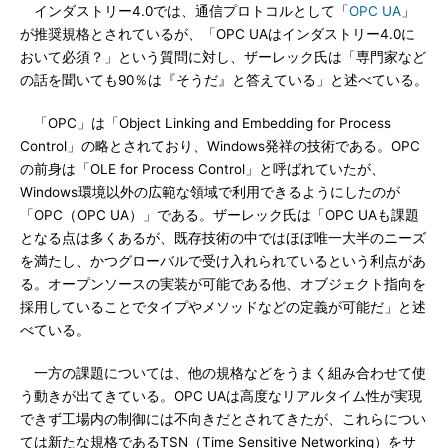
インダストリー4.0では、通信プロトコルとして「
OPC UA
」
が推奨規格とされているが、「OPC UAはインダストリー4.0に
おいて必須？」という質問に対し、ザーレック氏は「専門家など
の話を聞いても90％は『そうだ』と答えている」と述べている。
「OPC」は「Object Linking and Embedding for Process
Control」の略とされており、Windows発祥の技術である。OPC
の前身は「OLE for Process Control」と呼ばれていたが、
Windows環境以外の広範な領域で利用できるようにしたのが
「OPC（OPC UA）」である。ザーレック氏は「OPC UAも課題
となる点は多くあるが、既存技術の中ではほぼ唯一大半のニーズ
を満たし、かつグローバルで受け入れられているという利点があ
る。オープンソースの実装が可能である他、オブジェクト指向を
採用していることでタイプやメソッドなどの定義が可能だ」と述
べている。
一方の課題については、他の規格などをうまく組み合わせて使
う動きが出てきている。OPC UAは高度なリアルタイム性が実現
できず工場内の制御には不向きだとされてきたが、これらについ
ては新たな規格であるTSN（Time Sensitive Networking）をサ