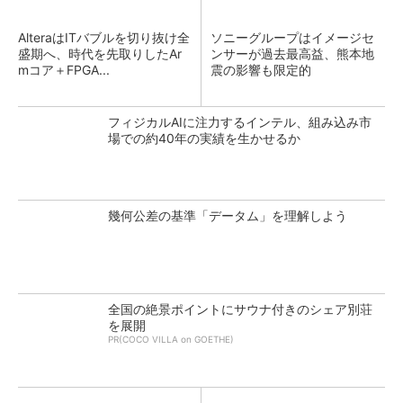
AlteraはITバブルを切り抜け全
ソニーグループはイメージセ
盛期へ、時代を先取りしたAr
ンサーが過去最高益、熊本地
mコア＋FPGA...
震の影響も限定的
フィジカルAIに注力するインテル、組み込み市
場での約40年の実績を生かせるか
幾何公差の基準「データム」を理解しよう
全国の絶景ポイントにサウナ付きのシェア別荘
を展開
PR(COCO VILLA on GOETHE)