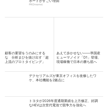
ボードがすごい理由
PR(Dreame)
顧客の要望をうのみにする
あえて歩かせない――準国産
な 分析まひを抜け出す「超
ヒューマノイド「D1」登場、
上流のプロトタイピング」
現場稼働で日本の勝ち筋へ
デクセリアルズが東京オフィスを改修したワ
ケ、本社機能を2拠点に
トヨタが2026年度通期業績を上方修正、好調
なHEVは次世代電池で競争力を強化へ