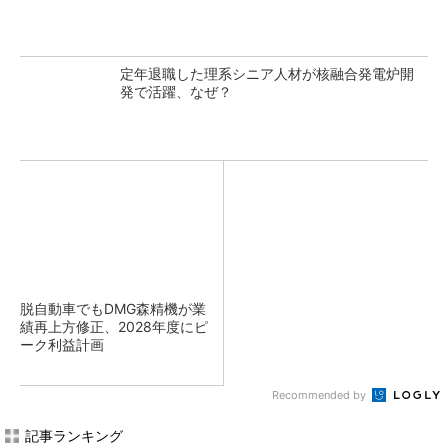
定年退職した理系シニア人材が核融合発電炉開
発で活躍、なぜ？
脱自動車でもDMG森精機が業
績再上方修正、2028年度にピ
ーク利益計画
Recommended by
記事ランキング