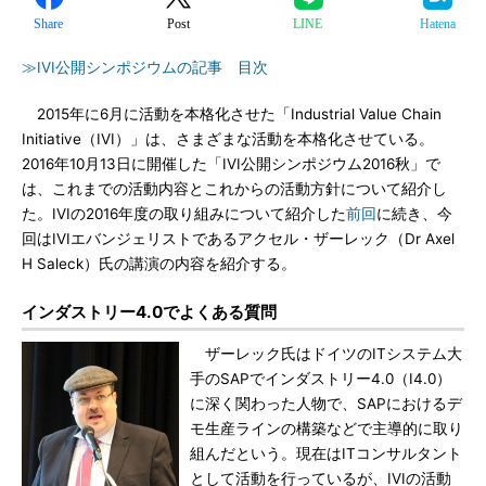
Share
Post
LINE
Hatena
≫IVI公開シンポジウムの記事 目次
2015年に6月に活動を本格化させた「Industrial Value Chain
Initiative（IVI）」は、さまざまな活動を本格化させている。
2016年10月13日に開催した「IVI公開シンポジウム2016秋」で
は、これまでの活動内容とこれからの活動方針について紹介し
た。IVIの2016年度の取り組みについて紹介した
前回
に続き、今
回はIVIエバンジェリストであるアクセル・ザーレック（Dr Axel
H Saleck）氏の講演の内容を紹介する。
インダストリー4.0でよくある質問
ザーレック氏はドイツのITシステム大
手のSAPでインダストリー4.0（I4.0）
に深く関わった人物で、SAPにおけるデ
モ生産ラインの構築などで主導的に取り
組んだという。現在はITコンサルタント
として活動を行っているが、IVIの活動