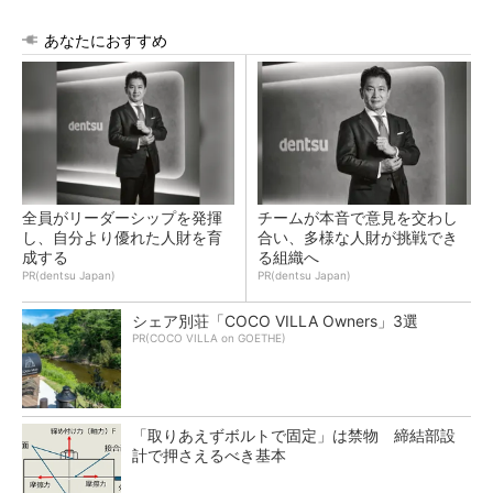
あなたにおすすめ
全員がリーダーシップを発揮
チームが本音で意見を交わし
し、自分より優れた人財を育
合い、多様な人財が挑戦でき
成する
る組織へ
PR(dentsu Japan)
PR(dentsu Japan)
シェア別荘「COCO VILLA Owners」3選
PR(COCO VILLA on GOETHE)
「取りあえずボルトで固定」は禁物 締結部設
計で押さえるべき基本