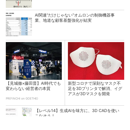
AI関連“だけじゃない”オムロンの制御機器事
業、地道な顧客基盤強化が結実
【見城徹×藤田晋】AI時代でも
新型コロナで深刻なマスク不
変わらない経営者の本質
足を3Dプリンタで解消、イグ
アスが3Dマスクを開発
PR(FINCHI on GOETHE)
【レベル14】生成AIを味方に、3D CADを使い
こなそう！