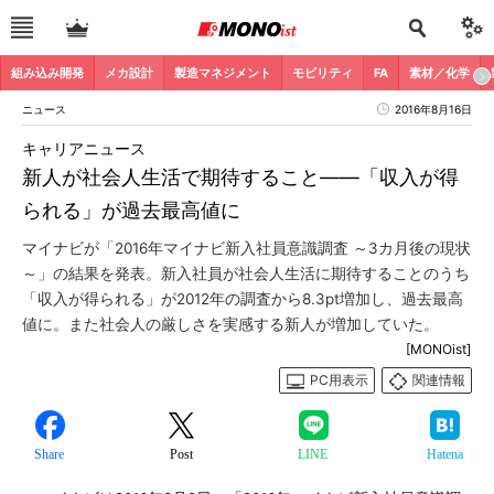
組み込み開発
メカ設計
製造マネジメント
モビリティ
FA
素材／化学
ニュース
2016年8月16日
キャリアニュース
新人が社会人生活で期待すること――「収入が得
られる」が過去最高値に
マイナビが「2016年マイナビ新入社員意識調査 ～3カ月後の現状
～」の結果を発表。新入社員が社会人生活に期待することのうち
「収入が得られる」が2012年の調査から8.3pt増加し、過去最高
値に。また社会人の厳しさを実感する新人が増加していた。
[MONOist]
PC用表示
関連情報
Share
Post
LINE
Hatena