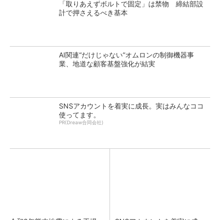
「取りあえずボルトで固定」は禁物 締結部設
計で押さえるべき基本
AI関連“だけじゃない”オムロンの制御機器事
業、地道な顧客基盤強化が結実
SNSアカウントを着実に成長。実はみんなココ
使ってます。
PR(Dreaw合同会社)