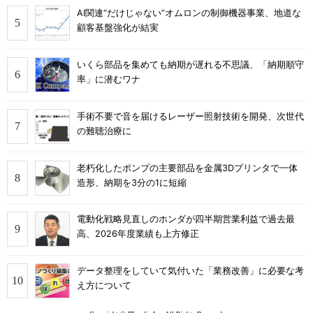
AI関連“だけじゃない”オムロンの制御機器事業、地道な
顧客基盤強化が結実
いくら部品を集めても納期が遅れる不思議、「納期順守
率」に潜むワナ
手術不要で音を届けるレーザー照射技術を開発、次世代
の難聴治療に
老朽化したポンプの主要部品を金属3Dプリンタで一体
造形、納期を3分の1に短縮
電動化戦略見直しのホンダが四半期営業利益で過去最
高、2026年度業績も上方修正
データ整理をしていて気付いた「業務改善」に必要な考
え方について