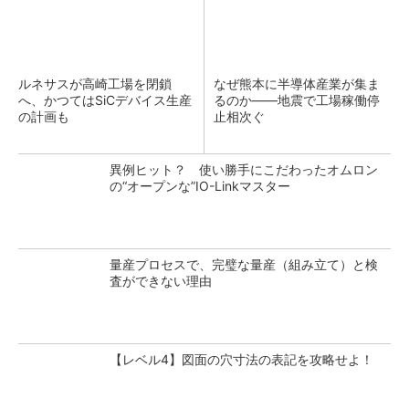
ルネサスが高崎工場を閉鎖
なぜ熊本に半導体産業が集ま
へ、かつてはSiCデバイス生産
るのか――地震で工場稼働停
の計画も
止相次ぐ
異例ヒット？ 使い勝手にこだわったオムロン
の“オープンな”IO-Linkマスター
量産プロセスで、完璧な量産（組み立て）と検
査ができない理由
【レベル4】図面の穴寸法の表記を攻略せよ！