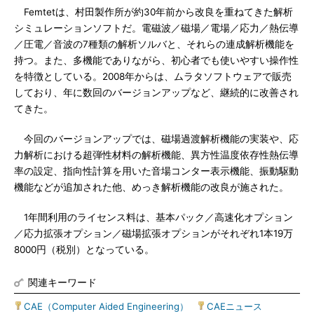
Femtetは、村田製作所が約30年前から改良を重ねてきた解析
シミュレーションソフトだ。電磁波／磁場／電場／応力／熱伝導
／圧電／音波の7種類の解析ソルバと、それらの連成解析機能を
持つ。また、多機能でありながら、初心者でも使いやすい操作性
を特徴としている。2008年からは、ムラタソフトウェアで販売
しており、年に数回のバージョンアップなど、継続的に改善され
てきた。
今回のバージョンアップでは、磁場過渡解析機能の実装や、応
力解析における超弾性材料の解析機能、異方性温度依存性熱伝導
率の設定、指向性計算を用いた音場コンター表示機能、振動駆動
機能などが追加された他、めっき解析機能の改良が施された。
1年間利用のライセンス料は、基本パック／高速化オプション
／応力拡張オプション／磁場拡張オプションがそれぞれ1本19万
8000円（税別）となっている。
関連キーワード
CAE（Computer Aided Engineering）
|
CAEニュース
|