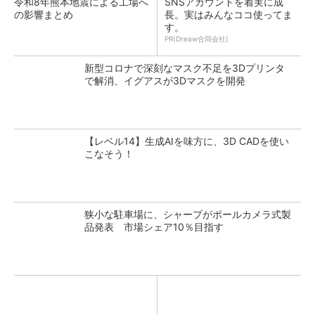
令和8年熊本地震による工場へ
SNSアカウントを着実に成
の影響まとめ
長。実はみんなココ使ってま
す。
PR(Dreaw合同会社)
新型コロナで深刻なマスク不足を3Dプリンタ
で解消、イグアスが3Dマスクを開発
【レベル14】生成AIを味方に、3D CADを使い
こなそう！
狭小な駐車場に、シャープがポールカメラ式製
品発表 市場シェア10％目指す