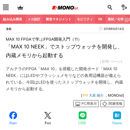
組み込み開発
メカ設計
製造マネジメント
モビリティ
FA
素材／化学
連載
2016年6月14日
MAX 10 FPGAで学ぶFPGA開発入門（11）
「MAX 10 NEEK」でストップウォッチを開発し、
内蔵メモリから起動する
（3/10 ページ）
アルテラのFPGA「MAX 10」を搭載した開発ボード「MAX 10
NEEK」にはLEDやフラッシュメモリなどの各周辺機器が備えら
れている。今回はLEDを使ったストップウォッチを開発し、内蔵
メモリから起動する。
[
大原 雄介
，MONOist]
PC用表示
関連情報
Share
Post
LINE
Hatena