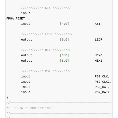
//////////// KEY //////////
	input 		          		
FPGA_RESET_n
,
	input 		     
[
4
:
0
]
		KEY
,
//////////// LEDR //////////
	output		     
[
9
:
0
]
		LEDR
,
//////////// HEX //////////
	output		     
[
6
:
0
]
		HEX0
,
	output		     
[
6
:
0
]
		HEX1
,
//////////// PS2 //////////
	inout 		          		PS2_CLK
,
	inout 		          		PS2_CLK2
,
	inout 		          		PS2_DAT
,
);
//=======================================================
//  REG/WIRE declarations
//=======================================================