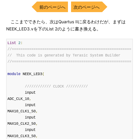
前のページへ
次のページへ
ここまでできたら、次はQuartus IIに戻るわけだが、まずは
NEEK_LED3.vを下のList 2のように書き換える。
List
2
:
//=======================================================
//  This code is generated by Terasic System Builder
//=======================================================
module
 NEEK_LED3
(
//////////// CLOCK //////////
 	input 		          		
ADC_CLK_10
,
 	input 		          		
MAX10_CLK1_50
,
 	input 		          		
MAX10_CLK2_50
,
 	input 		          		
MAX10_CLK3_50
,