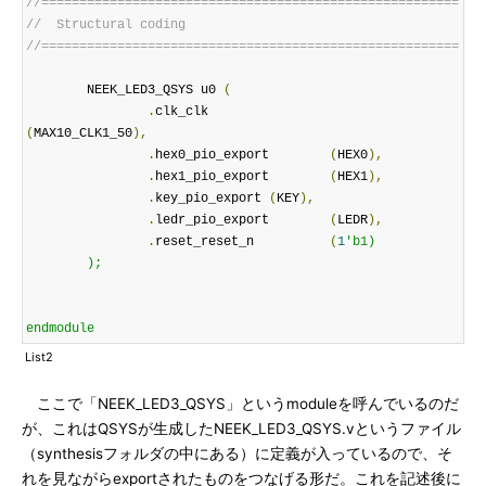
//=======================================================
//  Structural coding
//=======================================================
	NEEK_LED3_QSYS u0 
(
.
clk_clk				
(
MAX10_CLK1_50
),
.
hex0_pio_export	
(
HEX0
),
.
hex1_pio_export	
(
HEX1
),
.
key_pio_export	
(
KEY
),
.
ledr_pio_export	
(
LEDR
),
.
reset_reset_n		
(
1
'b1)

	);

endmodule
List2
ここで「NEEK_LED3_QSYS」というmoduleを呼んでいるのだ
が、これはQSYSが生成したNEEK_LED3_QSYS.vというファイル
（synthesisフォルダの中にある）に定義が入っているので、そ
れを見ながらexportされたものをつなげる形だ。これを記述後に