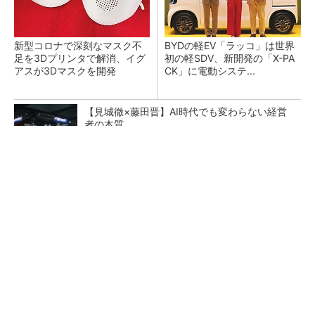
新型コロナで深刻なマスク不
BYDの軽EV「ラッコ」は世界
足を3Dプリンタで解消、イグ
初の軽SDV、新開発の「X-PA
アスが3Dマスクを開発
CK」に電動システ...
【見城徹×藤田晋】AI時代でも変わらない経営
者の本質
PR(FINCHI on GOETHE)
ペロブスカイト太陽電池の量産に有効なイン
ク、従来比で1.5倍の性能向上
【レベル14】生成AIを味方に、3D CADを使い
こなそう！