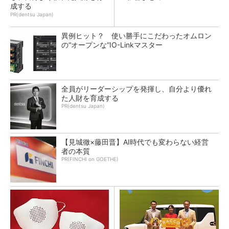
成する
PR(dentsu Japan)
異例ヒット？ 使い勝手にこだわったオムロン
の“オープンな”IO-Linkマスター
全員がリーダーシップを発揮し、自分より優れ
た人財を育成する
PR(dentsu Japan)
【見城徹×藤田晋】AI時代でも変わらない経営
者の本質
PR(FINCHI on GOETHE)