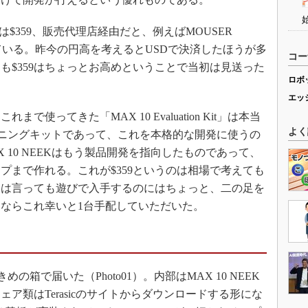
は$359、販売代理店経由だと、例えばMOUSER
ている。昨今の円高を考えるとUSDで決済したほうが多
コー
も$359はちょっとお高めということで当初は見送った
ロボ
エッ
ってきた「MAX 10 Evaluation Kit」は本当
よく
レーニングキットであって、これを本格的な開発に使うの
 10 NEEKはもう製品開発を指向したものであって、
プまで作れる。これが$359というのは相場で考えても
うは言っても遊びで入手するのにはちょっと、二の足を
ならこれ幸いと1台手配していただいた。
めの箱で届いた（Photo01）。内部はMAX 10 NEEK
ア類はTerasicのサイトからダウンロードする形にな