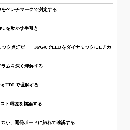
PUをベンチマークで測定する
CPUを動かす手引き
ック点灯だ――FPGAでLEDをダイナミックにLチカ
ログラムを深く理解する
log HDLで理解する
」のテスト環境を構築する
るのか、開発ボードに触れて確認する