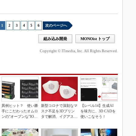
1
|
2
|
3
|
4
|
5
|
6
次のページへ
組み込み開発
MONOist トップ
Copyright © ITmedia, Inc. All Rights Reserved.
異例ヒット？ 使い勝
新型コロナで深刻なマ
【レベル14】生成AI
手にこだわったオムロ
スク不足を3Dプリン
を味方に、3D CADを
ンの“オープンな”IO-L
タで解消、イグアスが
使いこなそう！
inkマスター
3Dマスクを開発