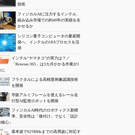
技術
フィジカルAIに注力するインテル、
組み込み市場での約40年の実績を生
かせるか
シリコン量子コンピュータの量産開
発へ、インテルの18Aプロセスを活
用
インテル“ヤマネコ”の実力は？／
「Renesas 365」は3カ月かかる作業が1
分に
フラクタルによる高精度画像認識技術
を開発
市販アルミフレームを使えるレール走
行型AI監視ロボットを開発
フィジカルAI時代のロボティクス新標
準、安全性は「後付け」でなく「設計
の核心」
基本波で625MHzまでの高周波に対応す