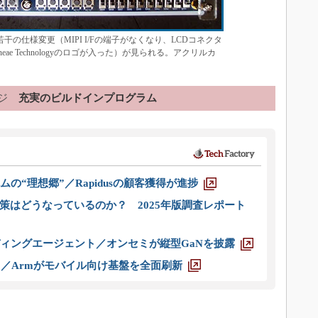
、若干の仕様変更（MIPI I/Fの端子がなくなり、LCDコネクタ
ae Technologyのロゴが入った）が見られる。アクリルカ
ジ
充実のビルドインプログラム
ムの“理想郷”／Rapidusの顧客獲得が進捗
策はどうなっているのか？ 2025年版調査レポート
ディングエージェント／オンセミが縦型GaNを披露
ス／Armがモバイル向け基盤を全面刷新