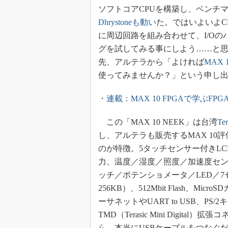
ソフトコアCPUを構築し、ベンチ
Dhrystoneも動い
た。ではいよいよCP
に周辺回路を組み合わせて、I/Oの
グを試してみる事にしよう……と
先、アルテラから「よければ
MAX 
使ってみませんか？」という申し
・連載：MAX 10 FPGAで学ぶFP
この「MAX 10 NEEK」は台湾
Ter
し、アルテラも販売するMAX 10
のが特徴。5タッチセンサー付きLCDモ
力、温度／湿度／照度／加速度セン
ッチ／ポテンショメータ／LED／7
256KB）、512Mbit Flash、
ーサネットやUART to USB、P
TMD（Terasic Mini Digital
ら、本当にUSBケーブルをつなぐ