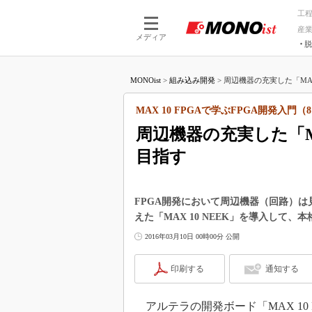
工
産
メディア
脱
つながる技術
AI×技術
MONOist
>
組み込み開発
>
周辺機器の充実した「MAX 
つながる工場
AI×設備
つながるサービ
Physical
MAX 10 FPGAで学ぶFPGA開発入門（
周辺機器の充実した「MA
目指す
FPGA開発において周辺機器（回路）
えた「MAX 10 NEEK」を導入して、
2016年03月10日 00時00分 公開
印刷する
通知する
アルテラの開発ボード「MAX 10 