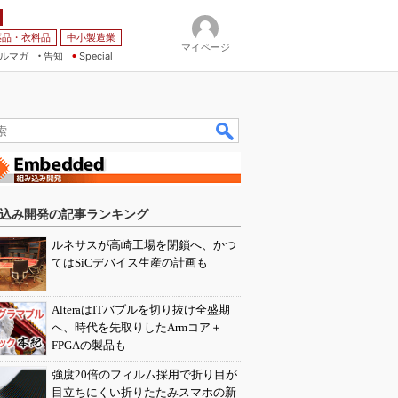
薬品・衣料品
中小製造業
マイページ
ルマガ
告知
Special
込み開発の記事ランキング
ルネサスが高崎工場を閉鎖へ、かつ
てはSiCデバイス生産の計画も
AlteraはITバブルを切り抜け全盛期
へ、時代を先取りしたArmコア＋
FPGAの製品も
強度20倍のフィルム採用で折り目が
目立ちにくい折りたたみスマホの新