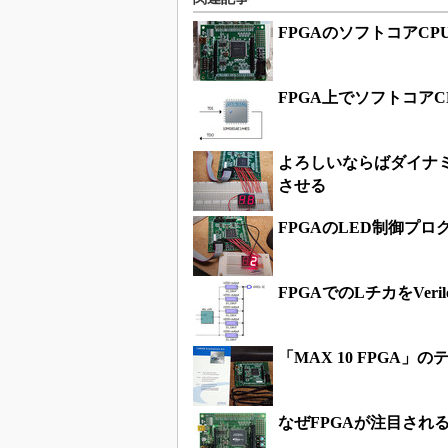
FPGAのソフトコアC
FPGA上でソフトコア
よろしいならばダイナミ
させる
FPGAのLED制御プ
FPGAでのLチカをVeri
「MAX 10 FPGA
なぜFPGAが注目され