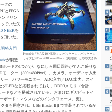
3Dプリンタ
マークの
産業オープンネット展
デジタルツインとCAE
UとFPGA
ハンドリン
S＆OP
思っていた矢
インダストリー4.0
10 NEEK
を
イノベーション
出を頂いた。
製造業ビッグデータ
GA開発入門
メイドインジャパン
Photo01:「MAX 10 NEEK」のパッケージ。パッケージ
植物工場
サイズは285mm×186mm×88mm（実測値）とやや大きめ
asic
が製造
知財マネジメント
評価ボードの1つだが、なにしろ周辺回路がてんこ盛りな
海外生産
ニター（800×480Pixel）、カメラ、オーディオ入出
サー、パワーモニター、ADC入力／DAC出力、スイ
グローバル設計・開発
セグLEDなど搭載されており、DDR3メモリ（合計
制御セキュリティ
MicroSDカードなども搭載されている。おまけにギガビットイ
新型コロナへの対応
S/2キーボード・マウスなどのインタフェース、更に
）拡張コネクタも用意され、USB Blaster IIまで実装されているか
だけで開発が行えるという優れものである。