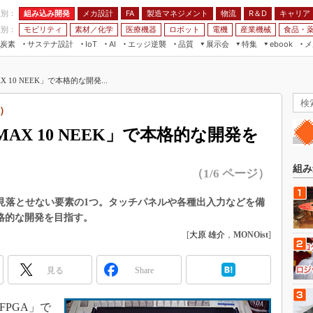
程別：
組み込み開発
メカ設計
製造マネジメント
物流
R＆D
キャリア
FA
業別：
モビリティ
素材／化学
医療機器
ロボット
電機
産業機械
食品・
炭素
サステナ設計
エッジ逆襲
品質
展示会
特集
メ
IoT
AI
ebook
伝承
組み込み開発
CEATEC
読者調査まとめ
編集後記
10 NEEK」で本格的な開発...
JIMTOF
保全
メカ設計
つながるクルマ
組込み/エッジ コンピューティング
ス
 AI
製造マネジメント
5G
8）
展＆IoT/5Gソリューション展
VR／AR
FA
X 10 NEEK」で本格的な開発を
IIFES
モビリティ
フィールドサービス
国際ロボット展
素材／化学
FPGA
組み
（1/6 ページ）
ジャパンモビリティショー
組み込み画像技術
TECHNO-FRONTIER
は見落とせない要素の1つ。タッチパネルや各種出入力などを備
組み込みモデリング
本格的な開発を目指す。
人テク展
Windows Embedded
[
大原 雄介
，
MONOist
]
スマート工場EXPO
車載ソフト開発
EdgeTech+
見る
Share
ISO26262
日本ものづくりワールド
無償設計ツール
AUTOMOTIVE WORLD
FPGA」で