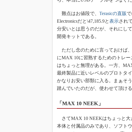
難点はお値段で、
Terasicの直販
で
Electronicsだと\47,185.9と
表示
され
分安いとは思うのだが、それにして
開発キットである。
ただし念のために言っておけば、これまで使
にMAX 10に習熟するためのト
はちょっと無理がある。一方、MAX
最終製品に近いレベルのプロトタイ
かなりお安い部類に入る。まぁそ
踏んでいたのだが、使わせて頂ける
「MAX 10 NEEK」
さてMAX 10 NEEKはちょっと大き
本体と付属品のみであり、ソフトウェ