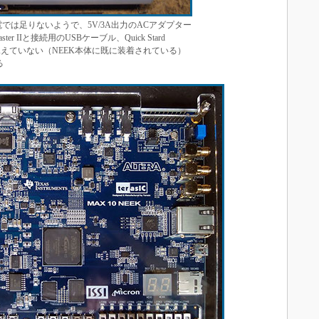
B給電では足りないようで、5V/3A出力のACアダプター
er IIと接続用のUSBケーブル、Quick Stard
は見えていない（NEEK本体に既に装着されている）
る