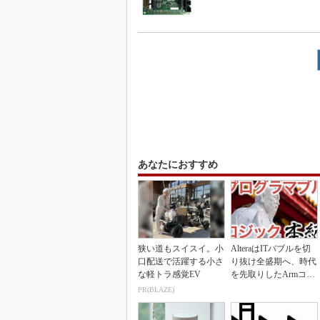
あなたにおすすめ
狭い道もスイスイ。小
AlteraはITバブルを切
口配送で活躍する小さ
り抜け全盛期へ、時代
な軽トラ感覚EV
を先取りしたArmコア
＋FPGA...
PR(BLAZE)