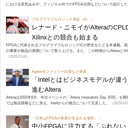
における意気込みや、フィジカルAIでのFPGA活用などについて紹介した
プログラマブルロジック本紀（4）：
レナード・ニモイがAlteraのCP
Xilinxとの競合も始まる
FPGAに代表されるプログラマブルロジックICの歴史をたどる本連載。第4回
の事業や製品の展開について取り上げる。また、この時期からAlteraとXil
（2025/11/4）
Agilex全ファミリー出荷など発表：
「Intelとはビジネスモデルが違
進むAltera
Alteraは2025年9月、年次イベントの「Altera Innovators Day 2
では製品情報などに加え、Intelからの独立について言及した。
（2025/10
「日本はFPGAの革新が生まれる場所」：
中小FPGAに注力する「ぶれない」L