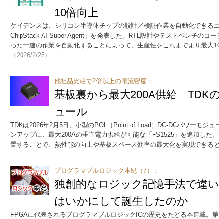
10倍向上
ケイデンスは、シリコン半導体チップの設計／検証作業を自動化できるエージ
ChipStack AI Super Agent」を発表した。RTL設計やテストベン
った一連の作業を自動化することによって、生産性をこれまでより最大1
（2026/2/25）
他社品比較で2倍以上の電流密度：
基板裏から最大200A供給 TDK
ュール
TDKは2026年2月5日、小型のPOL（Point of Load）DC-DCパワー
ンアップに、最大200Aの垂直電力供給が可能な「FS1525」を追加した
置することで、熱性能の向上や基板スペース効率の最大化を実現できる
プログラマブルロジック本紀（7）：
独創的なロジック記憶手法で違いを
はいかにして誕生したのか
FPGAに代表されるプログラマブルロジックICの歴史をたどる本連載。第7回は、A