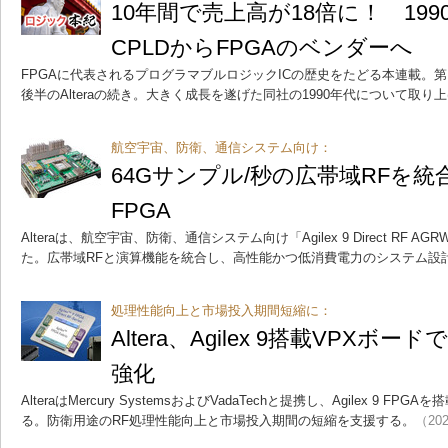
10年間で売上高が18倍に！ 1990年
CPLDからFPGAのベンダーへ
FPGAに代表されるプログラマブルロジックICの歴史をたどる本連載。第1
後半のAlteraの続き。大きく成長を遂げた同社の1990年代について取り
航空宇宙、防衛、通信システム向け：
64Gサンプル/秒の広帯域RFを統合、
FPGA
Alteraは、航空宇宙、防衛、通信システム向け「Agilex 9 Direct RF 
た。広帯域RFと演算機能を統合し、高性能かつ低消費電力のシステム設
処理性能向上と市場投入期間短縮に：
Altera、Agilex 9搭載VPXボ
強化
AlteraはMercury SystemsおよびVadaTechと提携し、Agilex 9 F
る。防衛用途のRF処理性能向上と市場投入期間の短縮を支援する。
（202