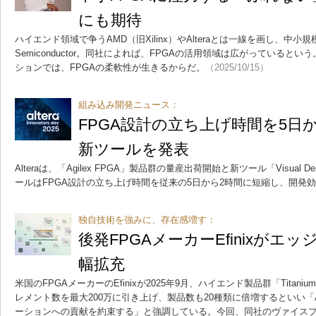
にも期待
ハイエンド領域で争うAMD（旧Xilinx）やAlteraとは一線を画し、中小規模
Semiconductor。同社によれば、FPGAの活用領域は広がっていると
ションでは、FPGAの柔軟性が生きるからだ。
（2025/10/15）
組み込み開発ニュース：
FPGA設計の立ち上げ時間を5日
新ツールを発表
Alteraは、「Agilex FPGA」製品群の量産出荷開始と新ツール「Visual De
ールはFPGA設計の立ち上げ時間を従来の5日から2時間に短縮し、開発
独自技術を強みに、存在感増す：
後発FPGAメーカーEfinixがエ
幅拡充
米国のFPGAメーカーのEfinixが2025年9月、ハイエンド製品群「Tita
レメント数を最大200万に引き上げ、製品数も20種類に倍増するといい「
ーションへの貢献を約束する」と強調している。今回、同社のヴァイスプ