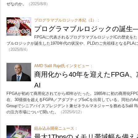
ぜなのか。
（2025/8/8）
プログラマブルロジック本紀（1）：
プログラマブルロジックの誕生―
FPGAに代表されるプログラマブルロジックICの歴史を
ブルロジックが誕生した1970年代の状況や、PLDのご先祖様となるPL
（2025/8/4）
AMD Salil Raje氏インタビュー：
商用化から40年を迎えたFPGA
AI
FPGAが初めて商用化されてから40年がたった。1985年に初の商用化FPG
在、30億個を超えるFGPA／アダプティブSoCを出荷している。同社のAdaptive a
Groupでシニアバイスプレジデント兼ゼネラルマネジャーを務めるSalil R
の注力市場について聞いた。
（2025/6/12）
組み込み開発ニュース：
最大1Tbpsのメモリ帯域幅を備え