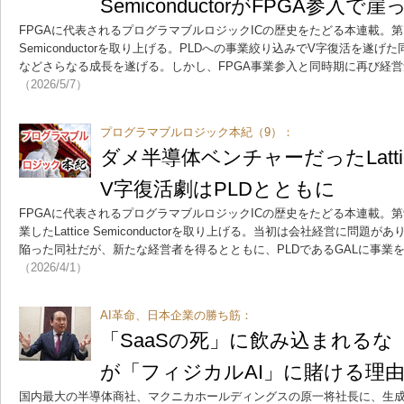
SemiconductorがFPGA参入で
FPGAに代表されるプログラマブルロジックICの歴史をたどる本連載。第10回
Semiconductorを取り上げる。PLDへの事業絞り込みでV字復活を遂げ
などさらなる成長を遂げる。しかし、FPGA事業参入と同時期に再び経
（2026/5/7）
プログラマブルロジック本紀（9）：
ダメ半導体ベンチャーだったLattice S
V字復活劇はPLDとともに
FPGAに代表されるプログラマブルロジックICの歴史をたどる本連載。第9回は、
業したLattice Semiconductorを取り上げる。当初は会社経営に問
陥った同社だが、新たな経営者を得るとともに、PLDであるGALに事業
（2026/4/1）
AI革命、日本企業の勝ち筋：
「SaaSの死」に飲み込まれるな
が「フィジカルAI」に賭ける理
国内最大の半導体商社、マクニカホールディングスの原一将社長に、生成