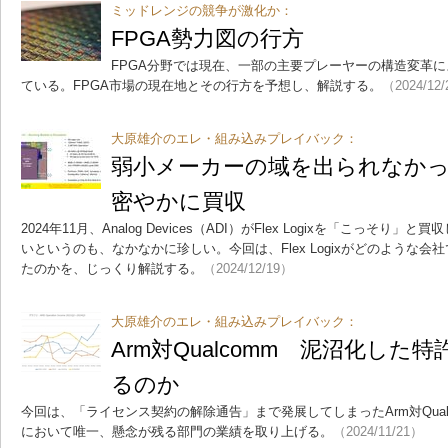
ミッドレンジの競争が激化か：
FPGA勢力図の行方
FPGA分野では現在、一部の主要プレーヤーの構造変革
ている。FPGA市場の現在地とその行方を予想し、解説する。
（2024/12
大原雄介のエレ・組み込みプレイバック：
弱小メーカーの域を出られなかったFle
密やかに買収
2024年11月、Analog Devices（ADI）がFlex Logixを「こっ
いというのも、なかなかに珍しい。今回は、Flex Logixがどのような
たのかを、じっくり解説する。
（2024/12/19）
大原雄介のエレ・組み込みプレイバック：
Arm対Qualcomm 泥沼化し
るのか
今回は、「ライセンス契約の解除通告」まで発展してしまったArm対Qual
において唯一、懸念が残る部門の業績を取り上げる。
（2024/11/21）