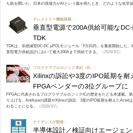
ち筋を聞いた。日本の現場力がAIという脳を得たとき、どのような化学
テレメトリー機能搭載：
垂直型電源で200A供給可能なDC
TDK
TDKは、非絶縁型DC-DC μPOLモジュール「FS1525」を量産開始した
直型電力供給設計において最大200Aまで供給できる。
（2026/3/2）
プログラマブルロジック本紀（8）：
Xilinxの訴訟や3度のIPO延期を耐
FPGAベンダーの3位グループに
FPGAに代表されるプログラマブルロジックICの歴史をたどる本連載。第8
り上げる。Antifuseの課題やXilinxの訴訟、3度のIPO延期を耐えたAct
わることになる。
（2026/3/2）
ケイデンスが開発：
半導体設計／検証向けエージェン