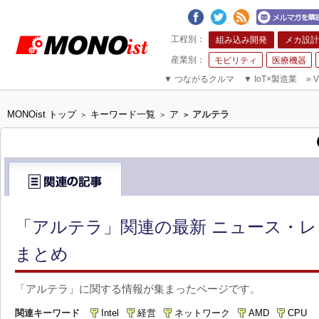
組み込み開発
メカ設計
モビリティ
医療機器
▼
つながるクルマ
▼
IoT×製造業
»
V
MONOist トップ
キーワード一覧
ア
アルテラ
>
>
>
「アルテラ」関連の最新 ニュース・レ
まとめ
「アルテラ」に関する情報が集まったページです。
関連キーワード
Intel
経営
ネットワーク
AMD
CPU