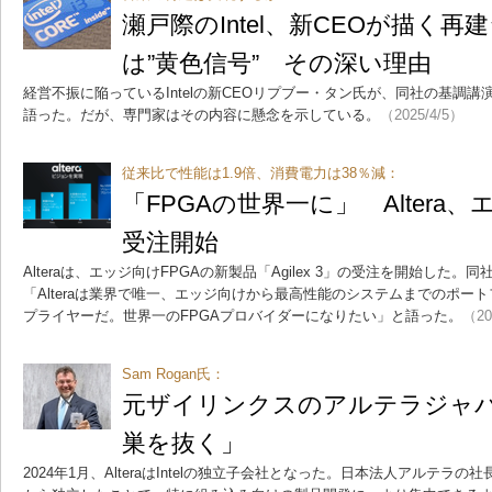
瀬戸際のIntel、新CEOが描く
は”黄色信号” その深い理由
経営不振に陥っているIntelの新CEOリプブー・タン氏が、同社の基調
語った。だが、専門家はその内容に懸念を示している。
（2025/4/5）
従来比で性能は1.9倍、消費電力は38％減：
「FPGAの世界一に」 Altera、エ
受注開始
Alteraは、エッジ向けFPGAの新製品「Agilex 3」の受注を開始した。同社CEO
「Alteraは業界で唯一、エッジ向けから最高性能のシステムまでのポート
プライヤーだ。世界一のFPGAプロバイダーになりたい」と語った。
（20
Sam Rogan氏：
元ザイリンクスのアルテラジャ
巣を抜く」
2024年1月、AlteraはIntelの独立子会社となった。日本法人アルテラの社長に