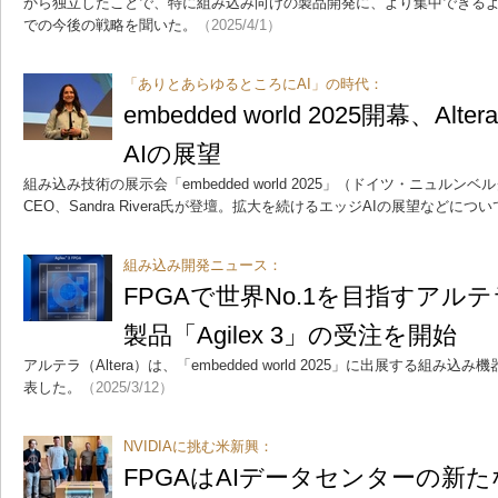
から独立したことで、特に組み込み向けの製品開発に、より集中できる
での今後の戦略を聞いた。
（2025/4/1）
「ありとあらゆるところにAI」の時代：
embedded world 2025開幕、Al
AIの展望
組み込み技術の展示会「embedded world 2025」（ドイツ・ニュルンベ
CEO、Sandra Rivera氏が登壇。拡大を続けるエッジAIの展望などにつ
組み込み開発ニュース：
FPGAで世界No.1を目指すアル
製品「Agilex 3」の受注を開始
アルテラ（Altera）は、「embedded world 2025」に出展する組
表した。
（2025/3/12）
NVIDIAに挑む米新興：
FPGAはAIデータセンターの新