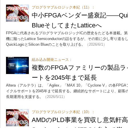
プログラマブルロジック本紀（11）：
中小FPGAベンダー盛衰記――QuickL
BlueそしてまたLatticeへ
FPGAに代表されるプログラマブルロジックICの歴史をたどる本連載。第
機に陥ったLattice Semiconductorの話をするが、その前に少し寄り
QuickLogicとSilicon Blueのことを取り上げる。
（2026/6/1）
組み込み開発ニュース：
複数のFPGAファミリーの製品
ートを2045年まで延長
Altera（アルテラ）は、「Agilex」「MAX 10」「Cyclone V」の
イクルサポートを2045年まで延長する。継続的なサポートにより、顧客
長期運用を支援する。
（2026/5/11）
プログラマブルロジック本紀（10）：
AMDのPLD事業を買収し意気軒高のL