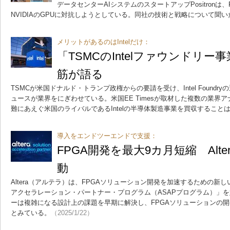
データセンターAIシステムのスタートアップPositronは
NVIDIAのGPUに対抗しようとしている。同社の技術と戦略について聞い
メリットがあるのはIntelだけ：
「TSMCのIntelファウンドリ
筋が語る
TSMCが米国ドナルド・トランプ政権からの要請を受け、Intel Found
ュースが業界をにぎわせている。米国EE Timesが取材した複数の業界ア
難にあえぐ米国のライバルであるIntelの半導体製造事業を買収すること
導入をエンドツーエンドで支援：
FPGA開発を最大9カ月短縮 Alt
動
Altera（アルテラ）は、FPGAソリューション開発を加速するための新
アクセラレーション・パートナー・プログラム（ASAPプログラム）」を
ーは複雑になる設計上の課題を早期に解決し、FPGAソリューションの開
とみている。
（2025/1/22）