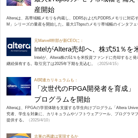
産開始
Alteraは、高帯域幅メモリを内蔵し、DDR5およびLPDDR5メモリに対応する高
M」シリーズの量産を開始した。最大1Tbpsのメモリ帯域幅のインタフ
元Marvell幹部が新CEOに：
IntelがAltera売却へ、株式51
Intelが、Altera株の51％を米投資ファンドに売却すると発
継続保有する。取引完了は2025年下期を見込む。
（2025/4/15）
AI関連カリキュラムも：
「次世代のFPGA開発者を育成」 A
プログラムを開始
Alteraは、FPGAの学習体験を支援する学生向けプログラム「Altera Uni
究者、学生を対象に、カリキュラムやソフトウェアツール、プログラマ
提供する。
（2025/4/10）
古巣の再建は実現するか