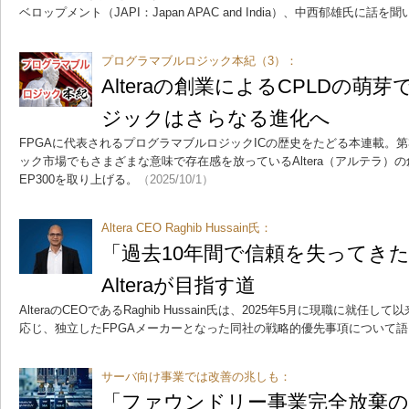
ベロップメント（JAPI：Japan APAC and India）、中西郁雄氏に話を
プログラマブルロジック本紀（3）：
Alteraの創業によるCPLDの
ジックはさらなる進化へ
FPGAに代表されるプログラマブルロジックICの歴史をたどる本連載。
ック市場でもさまざまな意味で存在感を放っているAltera（アルテラ）の
EP300を取り上げる。
（2025/10/1）
Altera CEO Raghib Hussain氏：
「過去10年間で信頼を失ってきた」
Alteraが目指す道
AlteraのCEOであるRaghib Hussain氏は、2025年5月に現職に就
応じ、独立したFPGAメーカーとなった同社の戦略的優先事項について
サーバ向け事業では改善の兆しも：
「ファウンドリー事業完全放棄の可能性