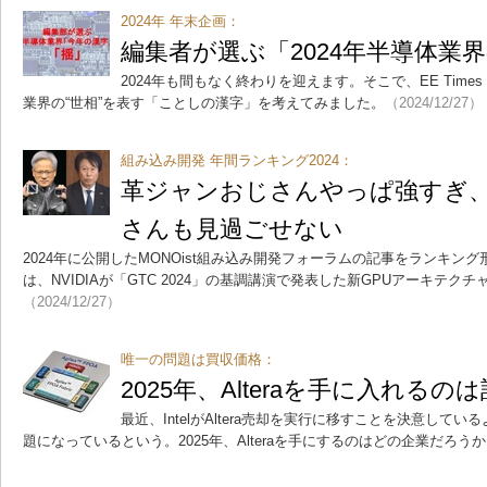
2024年 年末企画：
編集者が選ぶ「2024年半導体業
2024年も間もなく終わりを迎えます。そこで、EE Times
業界の“世相”を表す「ことしの漢字」を考えてみました。
（2024/12/27）
組み込み開発 年間ランキング2024：
革ジャンおじさんやっぱ強すぎ
さんも見過ごせない
2024年に公開したMONOist組み込み開発フォーラムの記事をランキン
は、NVIDIAが「GTC 2024」の基調講演で発表した新GPUアーキテクチャ「
（2024/12/27）
唯一の問題は買収価格：
2025年、Alteraを手に入れるの
最近、IntelがAltera売却を実行に移すことを決意して
題になっているという。2025年、Alteraを手にするのはどの企業だろう