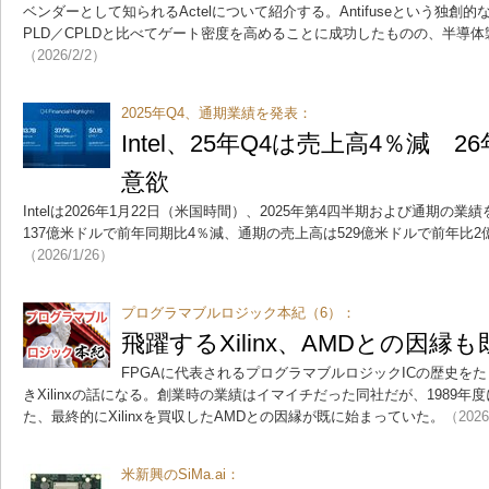
ベンダーとして知られるActelについて紹介する。Antifuseという独創
PLD／CPLDと比べてゲート密度を高めることに成功したものの、半導
（2026/2/2）
2025年Q4、通期業績を発表：
Intel、25年Q4は売上高4％減 
意欲
Intelは2026年1月22日（米国時間）、2025年第4四半期および通期の
137億米ドルで前年同期比4％減、通期の売上高は529億米ドルで前年比
（2026/1/26）
プログラマブルロジック本紀（6）：
飛躍するXilinx、AMDとの因縁
FPGAに代表されるプログラマブルロジックICの歴史を
きXilinxの話になる。創業時の業績はイマイチだった同社だが、1989
た、最終的にXilinxを買収したAMDとの因縁が既に始まっていた。
（2026
米新興のSiMa.ai：