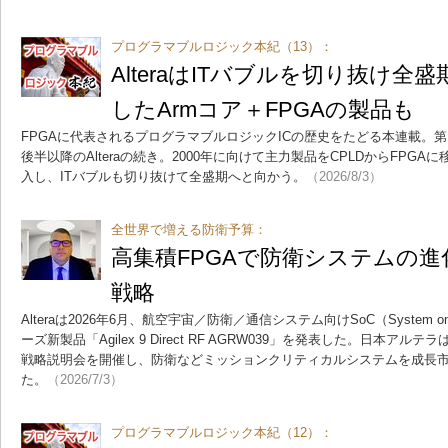
プログラマブルロジック本紀（13）：
AlteraはITバブルを切り抜け
したArmコア＋FPGAの製品も
FPGAに代表されるプログラマブルロジックICの歴史をたどる本連載。第1
後半以降のAlteraの続き。2000年に向けて主力製品をCPLDからFPG
入し、ITバブルも切り抜けて全盛期へと向かう。
（2026/8/3）
全世界で増える防衛予算：
高集積FPGAで防衛システムの進化支
戦略
Alteraは2026年6月、航空宇宙／防衛／通信システム向けSoC（System on C
ーズ新製品「Agilex 9 Direct RF AGRW039」を発表した。日本
戦略説明会を開催し、防衛などミッションクリティカルシステムを成長
た。
（2026/7/3）
プログラマブルロジック本紀（12）：