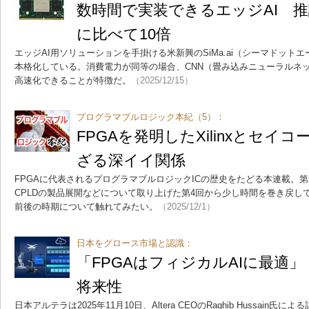
数時間で実装できるエッジAI 推論
に比べて10倍
エッジAI用ソリューションを手掛ける米新興のSiMa.ai（シーマドット
本格化している。消費電力が同等の場合、CNN（畳み込みニューラルネッ
高速化できることが特徴だ。
（2025/12/15）
プログラマブルロジック本紀（5）：
FPGAを発明したXilinxとセイ
ざる深イイ関係
FPGAに代表されるプログラマブルロジックICの歴史をたどる本連載。第5回
CPLDの製品展開などについて取り上げた第4回から少し時間を巻き戻して、Al
前後の時期について触れてみたい。
（2025/12/1）
日本をグロース市場と認識：
「FPGAはフィジカルAIに最適」 A
将来性
日本アルテラは2025年11月10日、Altera CEOのRaghib Hussai