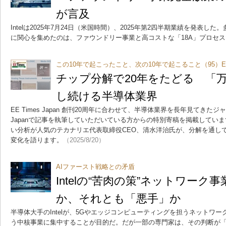
が言及
Intelは2025年7月24日（米国時間）、2025年第2四半期業績を発表
に関心を集めたのは、ファウンドリー事業と高コストな「18A」プロセ
この10年で起こったこと、次の10年で起こること（95）EE T
チップ分解で20年をたどる 「
し続ける半導体業界
EE Times Japan 創刊20周年に合わせて、半導体業界を長年見てきたジ
Japanで記事を執筆していただいている方からの特別寄稿を掲載してい
い分析が人気のテカナリエ代表取締役CEO、清水洋治氏が、分解を通して
変化を語ります。
（2025/8/20）
AIファースト戦略との矛盾
Intelの“苦肉の策”ネットワーク
か、それとも「悪手」か
半導体大手のIntelが、5Gやエッジコンピューティングを担うネットワー
う中核事業に集中することが目的だ。だが一部の専門家は、その判断が