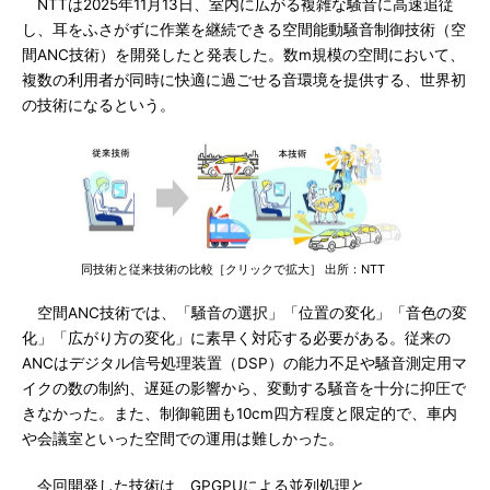
NTTは2025年11月13日、室内に広がる複雑な騒音に高速追従
し、耳をふさがずに作業を継続できる空間能動騒音制御技術（空
間ANC技術）を開発したと発表した。数m規模の空間において、
複数の利用者が同時に快適に過ごせる音環境を提供する、世界初
の技術になるという。
同技術と従来技術の比較［クリックで拡大］ 出所：NTT
空間ANC技術では、「騒音の選択」「位置の変化」「音色の変
化」「広がり方の変化」に素早く対応する必要がある。従来の
ANCはデジタル信号処理装置（DSP）の能力不足や騒音測定用マ
イクの数の制約、遅延の影響から、変動する騒音を十分に抑圧で
きなかった。また、制御範囲も10cm四方程度と限定的で、車内
や会議室といった空間での運用は難しかった。
今回開発した技術は、GPGPUによる並列処理と