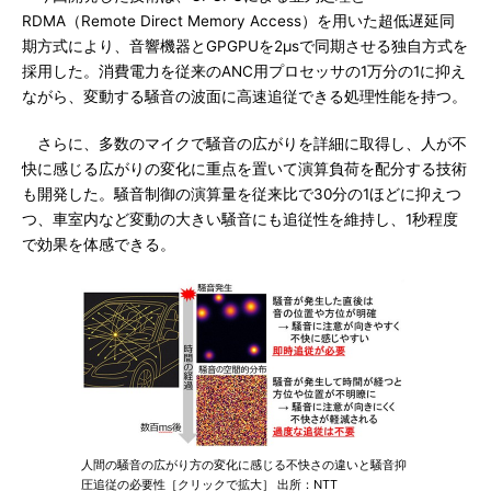
RDMA（Remote Direct Memory Access）を用いた超低遅延同
期方式により、音響機器とGPGPUを2μsで同期させる独自方式を
採用した。消費電力を従来のANC用プロセッサの1万分の1に抑え
ながら、変動する騒音の波面に高速追従できる処理性能を持つ。
さらに、多数のマイクで騒音の広がりを詳細に取得し、人が不
快に感じる広がりの変化に重点を置いて演算負荷を配分する技術
も開発した。騒音制御の演算量を従来比で30分の1ほどに抑えつ
つ、車室内など変動の大きい騒音にも追従性を維持し、1秒程度
で効果を体感できる。
人間の騒音の広がり方の変化に感じる不快さの違いと騒音抑
圧追従の必要性［クリックで拡大］ 出所：NTT