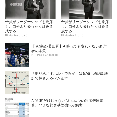
全員がリーダーシップを発揮
全員がリーダーシップを発揮
し、自分より優れた人財を育
し、自分より優れた人財を育
成する
成する
PR(dentsu Japan)
PR(dentsu Japan)
【見城徹×藤田晋】AI時代でも変わらない経営
者の本質
PR(FINCHI on GOETHE)
「取りあえずボルトで固定」は禁物 締結部設
計で押さえるべき基本
AI関連“だけじゃない”オムロンの制御機器事
業、地道な顧客基盤強化が結実