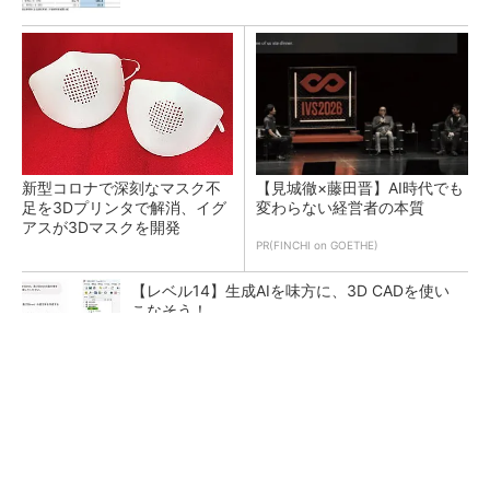
新型コロナで深刻なマスク不
【見城徹×藤田晋】AI時代でも
足を3Dプリンタで解消、イグ
変わらない経営者の本質
アスが3Dマスクを開発
PR(FINCHI on GOETHE)
【レベル14】生成AIを味方に、3D CADを使い
こなそう！
令和8年熊本地震による工場への影響まとめ