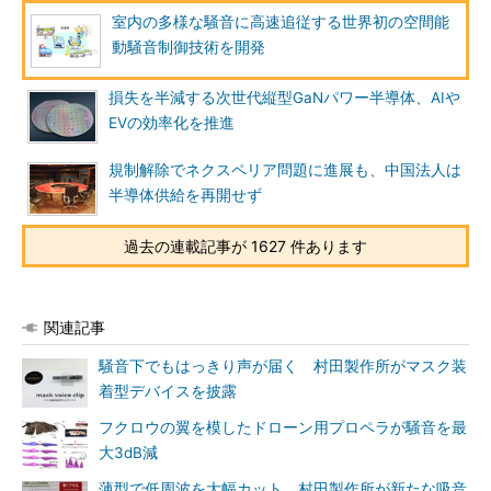
室内の多様な騒音に高速追従する世界初の空間能
動騒音制御技術を開発
損失を半減する次世代縦型GaNパワー半導体、AIや
EVの効率化を推進
規制解除でネクスペリア問題に進展も、中国法人は
半導体供給を再開せず
過去の連載記事が 1627 件あります
関連記事
騒音下でもはっきり声が届く 村田製作所がマスク装
着型デバイスを披露
フクロウの翼を模したドローン用プロペラが騒音を最
大3dB減
薄型で低周波を大幅カット、村田製作所が新たな吸音