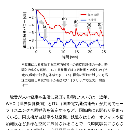
同技術による変動する車室内騒音への追従性評価の一例。時
間0でANCを起動、（a）同技術では従来技術と比較しわずか
1秒で瞬時に効果を体感でき、（b）騒音の変動に対しても高
速に追従し精度の低下が起きない［クリックで拡大］ 出所：
NTT
騒音が人の健康や生活に及ぼす影響については、近年、
WHO（世界保健機関）とITU（国際電気通信連合）が共同でセー
フリスニング合同勧告を策定するなど、国際的にも関心が高まっ
ている。同技術が自動車や航空機、鉄道をはじめ、オフィスや宿
泊施設など多様な空間に展開されることで、長時間騒音にさらさ