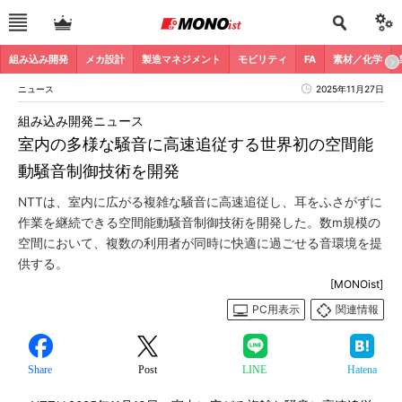
組み込み開発
メカ設計
製造マネジメント
モビリティ
FA
素材／化学
ニュース
2025年11月27日
組み込み開発ニュース
室内の多様な騒音に高速追従する世界初の空間能
動騒音制御技術を開発
NTTは、室内に広がる複雑な騒音に高速追従し、耳をふさがずに
作業を継続できる空間能動騒音制御技術を開発した。数m規模の
空間において、複数の利用者が同時に快適に過ごせる音環境を提
供する。
[MONOist]
PC用表示
関連情報
Share
Post
LINE
Hatena