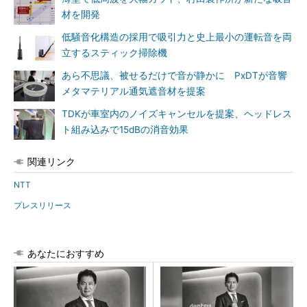
材を開発
低騒音化構造の採用で吸引力と史上最小の運転音を両
立するスティック掃除機
あら不思議、被せるだけで音が静かに PxDTが音響
メタマテリアル通気遮音材を提案
TDKが車室内のノイズキャンセルを提案、ヘッドレス
ト組み込みで15dBの消音効果
関連リンク
NTT
プレスリリース
あなたにおすすめ