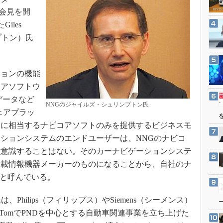
3Dプリンタ
産業オープンネット展
で会見を開
デジタルツインとCAE
iles
S＆OP
ンプトン）氏
インダストリー4.0
イノベーション
ョンの機能
製造業ビッグデータ
コアソフトウ
メイドインジャパン
データなど
NNGのジャイルズ・シュリンプトン氏
植物工場
ェアプラッ
アに相当するナビコアソフトのみを提供するビジネスモ
知財マネジメント
ションシステムのエンドユーザーは、NNGのナビコ
海外生産
を意識することはない。そのカーナビゲーションシステ
グローバル設計・開発
車載情報機器メーカーのものになることから、自社のナ
制御セキュリティ
”と呼んでいる。
新型コロナへの対応
hilips（フィリップス）やSiemens（シーメンス）
TomでPNDを中心とする自動車関連事業を立ち上げた