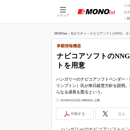
工
産
メディア
脱
つながる技術
AI×技術
MONOist
>
モビリティ
>
ナビコアソフトのNNG、さら
つながる工場
AI×設備
つながるサービ
Physical
車載情報機器
ナビコアソフトのNN
トを用意
ハンガリーのナビコアソフトベンダー・NNGの
リンプトン）氏が来日経営方針を説明。
らなる成長を図るという。
2016年05月20日 08時00分 公開
印刷する
見る
ハンガリーのナビコアソフトベン