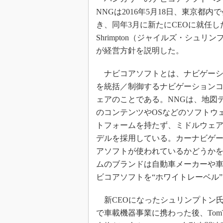
NNGは2016年5月18日、東京都内
き、同年3月に新たにCEOに就任したG
Shrimpton（ジャイルズ・シュリ
が経営方針を説明した。
ナビコアソフトとは、ナビゲーシ
を統括／制御するナビゲーション
ェアのことである。NNGは、地図
のコンテンツやOSなどのソフトウ
トフォームを持たず、ミドルウェ
デルを採用している。カーナビゲー
アソフトが使われているかどうか
ムのブランドは自動車メーカーや
ビコアソフトを“ホワイトレーベル
新CEOになったシュリンプトン氏は、P
で車載機器事業に携わった後、Tom