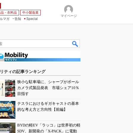
薬品・衣料品
中小製造業
マイページ
ルマガ
告知
Special
リティの記事ランキング
狭小な駐車場に、シャープがポール
カメラ式製品発表 市場シェア10％
目指す
テスラにおけるギガキャストの基本
的な考え方と方向性【前編】
BYDの軽EV「ラッコ」は世界初の軽
SDV、新開発の「X-PACK」に電動