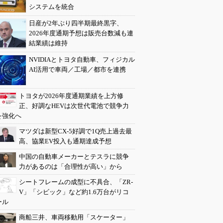
システムを統合
日産が2年ぶり四半期最終黒字、
2026年度通期予想は販売台数減も連
結業績は維持
NVIDIAとトヨタ自動車、フィジカル
AI活用で車両／工場／都市を連携
トヨタが2026年度通期業績を上方修
正、好調なHEVは次世代電池で競争力
を強化へ
マツダは新型CX-5好調で1Q売上過去最
高、協業EV投入も通期達成予想
中国の自動車メーカーとテスラに競争
力があるのは「合理性が高い」から
シートフレームの成型に不具合、「ZR-
V」「シビック」など約1.6万台がリコ
ール
商船三井、車両移動用「スケーター」