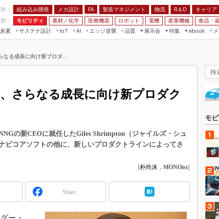
程別：
組み込み開発
メカ設計
製造マネジメント
物流
R＆D
キャリア
FA
業別：
モビリティ
素材／化学
医療機器
ロボット
電機
産業機械
食品・
炭素
サステナ設計
エッジ逆襲
品質
展示会
特集
メ
IoT
AI
ebook
伝承
組み込み開発
CEATEC
読者調査まとめ
編集後記
なる成長に向け新プロダ...
JIMTOF
保全
メカ設計
つながるクルマ
組込み/エッジ コンピューティング
ス
 AI
製造マネジメント
5G
展＆IoT/5Gソリューション展
VR／AR
FA
G、さらなる成長に向け新プロダク
IIFES
モビリティ
フィールドサービス
国際ロボット展
素材／化学
FPGA
モビ
ジャパンモビリティショー
組み込み画像技術
新CEOに就任したGiles Shrimpton（ジャイルズ・シュ
TECHNO-FRONTIER
ナビコアソフトの他に、新しいプロダクトラインによってさ
組み込みモデリング
人テク展
Windows Embedded
[
朴尚洙
，
MONOist
]
スマート工場EXPO
車載ソフト開発
EdgeTech+
Share
ISO26262
日本ものづくりワールド
無償設計ツール
AUTOMOTIVE WORLD
ダー・